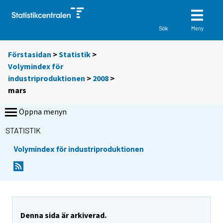
Meny
Sök
Förstasidan
>
Statistik
>
Volymindex för
industriproduktionen
>
2008
>
mars
Öppna menyn
STATISTIK
Volymindex för industriproduktionen
Denna sida är arkiverad.