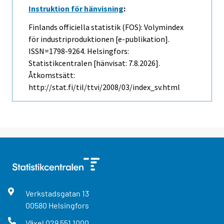
Instruktion för hänvisning
:
Finlands officiella statistik (FOS): Volymindex
för industriproduktionen [e-publikation].
ISSN=1798-9264. Helsingfors:
Statistikcentralen [hänvisat: 7.8.2026].
Åtkomstsätt:
http://stat.fi/til/ttvi/2008/03/index_sv.html
Verkstadsgatan
13
00580
Helsingfors
Växel
029 551 1000