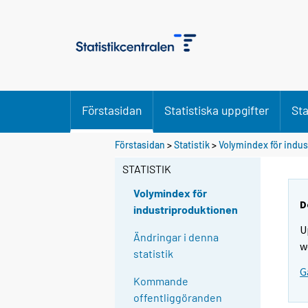
Förstasidan
Statistiska uppgifter
Sta
Förstasidan
>
Statistik
>
Volymindex för indu
STATISTIK
Volymindex för
D
industriproduktionen
U
Ändringar i denna
w
statistik
G
Kommande
offentliggöranden