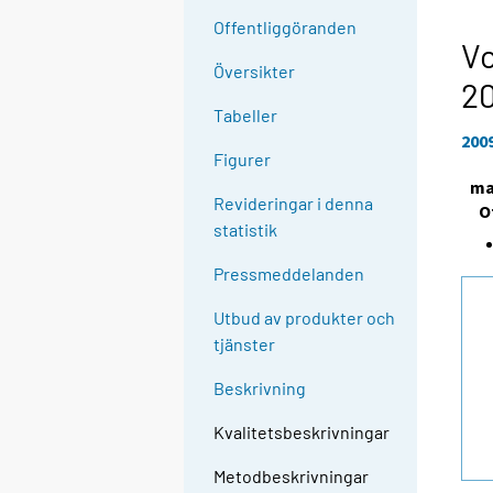
Offentliggöranden
Vo
Översikter
2
Tabeller
200
Figurer
ma
Revideringar i denna
O
statistik
Pressmeddelanden
Utbud av produkter och
tjänster
Beskrivning
Kvalitetsbeskrivningar
Metodbeskrivningar