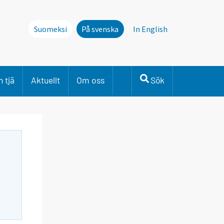
Suomeksi
På svenska
In English
 tjä
Aktuellt
Om oss
Sök