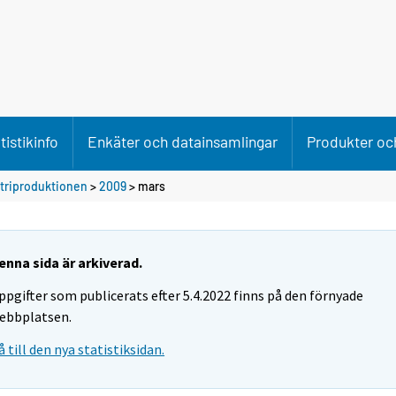
tistikinfo
Enkäter och datainsamlingar
Produkter och
striproduktionen
>
2009
>
mars
enna sida är arkiverad.
ppgifter som publicerats efter 5.4.2022 finns på den förnyade
ebbplatsen.
å till den nya statistiksidan.