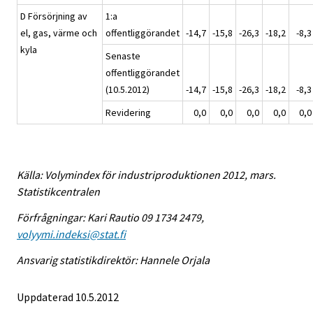
D Försörjning av
1:a
el, gas, värme och
offentliggörandet
-14,7
-15,8
-26,3
-18,2
-8,3
kyla
Senaste
offentliggörandet
(10.5.2012)
-14,7
-15,8
-26,3
-18,2
-8,3
Revidering
0,0
0,0
0,0
0,0
0,0
Källa: Volymindex för industriproduktionen 2012, mars.
Statistikcentralen
Förfrågningar: Kari Rautio 09 1734 2479,
volyymi.indeksi@stat.fi
Ansvarig statistikdirektör: Hannele Orjala
Uppdaterad 10.5.2012