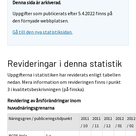
Denna sida är arkiverad.
Uppgifter som publicerats efter 5.4.2022 finns på
den förnyade webbplatsen.
Gå till den nya statistiksidan.
Revideringar i denna statistik
Uppgifterna i statistiken har reviderats enligt tabellen
nedan. Mera information om revideringen finns i punkt
3 i kvalitetsbeskrivningen (på finska).
Revidering av årsförändringar inom
huvudnäringsgrenarna
Näringsgren / publiceringstidpunkt
2011
2011
2011
2012
2012
/ 10
/ 11
/ 12
/ 01
/ 02
BCDE Hela
1:a