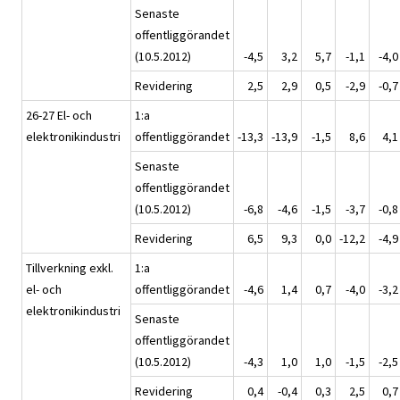
Senaste
offentliggörandet
(10.5.2012)
-4,5
3,2
5,7
-1,1
-4,0
Revidering
2,5
2,9
0,5
-2,9
-0,7
26-27 El- och
1:a
elektronikindustri
offentliggörandet
-13,3
-13,9
-1,5
8,6
4,1
Senaste
offentliggörandet
(10.5.2012)
-6,8
-4,6
-1,5
-3,7
-0,8
Revidering
6,5
9,3
0,0
-12,2
-4,9
Tillverkning exkl.
1:a
el- och
offentliggörandet
-4,6
1,4
0,7
-4,0
-3,2
elektronikindustri
Senaste
offentliggörandet
(10.5.2012)
-4,3
1,0
1,0
-1,5
-2,5
Revidering
0,4
-0,4
0,3
2,5
0,7