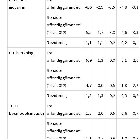
industrin
offentliggörandet
-6,6
-2,9
-3,5
-4,8
-3,2
Senaste
offentliggörandet
(10.5.2012)
-5,5
-1,7
-3,3
-4,6
-3,3
Revidering
1,1
1,1
0,2
0,2
-0,1
C Tillverkning
1:a
offentliggörandet
-5,9
-1,3
0,3
-2,1
-2,0
Senaste
offentliggörandet
(10.5.2012)
-4,7
0,0
0,5
-1,8
-2,2
Revidering
1,3
1,3
0,2
0,3
-0,2
10-11
1:a
Livsmedelsindustri
offentliggörandet
-1,5
2,0
0,5
0,6
0,7
Senaste
offentliggörandet
(10.5.2012)
-1,1
2,7
0,6
1,0
0,5