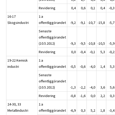
Revidering
0,4
0,6
0,1
0,4
-0,3
16-17
1:a
Skogsindustri
offentliggörandet
-9,2
-9,1
-10,7
-15,8
-5,7
Senaste
offentliggörandet
(10.5.2012)
-9,3
-9,5
-10,8
-10,5
-5,9
Revidering
0,0
-0,4
-0,1
5,3
-0,2
19-22 Kemisk
1:a
industri
offentliggörandet
-0,5
-0,6
-4,0
1,4
5,3
Senaste
offentliggörandet
(10.5.2012)
-1,3
-2,2
-4,0
3,6
5,6
Revidering
-0,8
-1,6
0,0
2,2
0,3
24-30, 33
1:a
Metallindustri
offentliggörandet
-6,9
0,3
5,2
1,8
-3,4