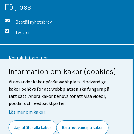
Följ oss
Beställ nyhetsbrev
Twitter
Kontaktinformation
Information om kakor (cookies)
Respons
Användarvillkor
Vi använder kakor på vår webbplats. Nödvändiga
kakor behövs för att webbplatsen ska fungera på
Dataskydd
rätt sätt. Andra kakor behövs för att visa videor,
poddar och feedbacktjäster.
Tillgänglighet
Läs mer om kakor.
Information om webbplatsen
Jag tillåter alla kakor
Bara nödvändiga kakor
Cookie-inställningar