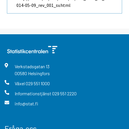
014-05-09_rev_001_sv.html
Verkstadsgatan
13
00580
Helsingfors
Växel
029 551 1000
Informationstjänst
029 551 2220
info@stat.fi
Fråga oss