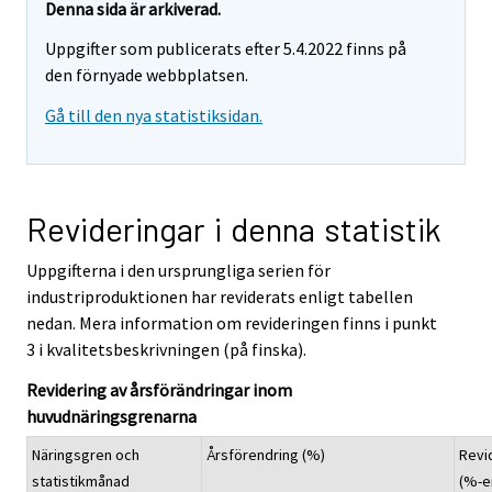
Denna sida är arkiverad.
Uppgifter som publicerats efter 5.4.2022 finns på
den förnyade webbplatsen.
Gå till den nya statistiksidan.
Revideringar i denna statistik
Uppgifterna i den ursprungliga serien för
industriproduktionen har reviderats enligt tabellen
nedan. Mera information om revideringen finns i punkt
3 i kvalitetsbeskrivningen (på finska).
Revidering av årsförändringar inom
huvudnäringsgrenarna
Näringsgren och
Årsförendring (%)
Revi
statistikmånad
(%-e