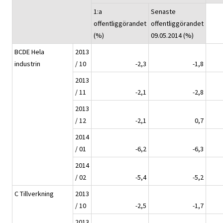
1:a
Senaste
offentliggörandet
offentliggörandet
(%)
09.05.2014 (%)
BCDE Hela
2013
industrin
/ 10
-2,3
-1,8
2013
/ 11
-2,1
-2,8
2013
/ 12
-2,1
0,7
2014
/ 01
-6,2
-6,3
2014
/ 02
-5,4
-5,2
C Tillverkning
2013
/ 10
-2,5
-1,7
2013