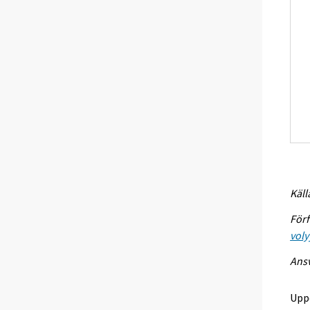
Käll
Förf
voly
Ansv
Upp