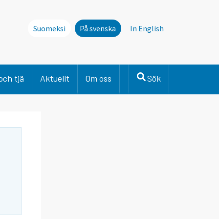
Suomeksi
På svenska
In English
och tjä
Aktuellt
Om oss
Sök