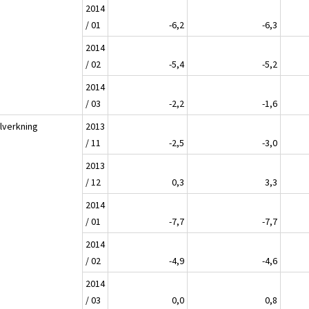
2014
/ 01
-6,2
-6,3
2014
/ 02
-5,4
-5,2
2014
/ 03
-2,2
-1,6
llverkning
2013
/ 11
-2,5
-3,0
2013
/ 12
0,3
3,3
2014
/ 01
-7,7
-7,7
2014
/ 02
-4,9
-4,6
2014
/ 03
0,0
0,8