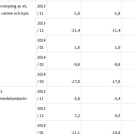
rsörjning av el,
2013
, värme och kyla
/ 11
-1,6
-1,8
2013
/ 12
-11,4
-11,4
2014
/ 01
1,6
1,6
2014
/ 02
-9,8
-9,8
2014
/ 03
-17,8
-17,8
11
2013
smedelsindustri
/ 11
-3,6
-3,4
2013
/ 12
7,2
6,5
2014
/ 01
-11,1
-10,8