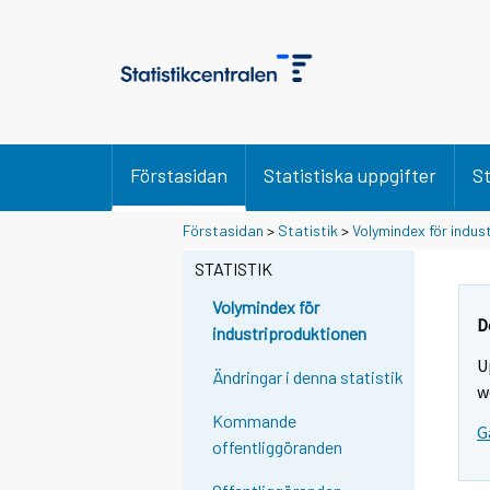
Förstasidan
Statistiska uppgifter
St
Förstasidan
>
Statistik
>
Volymindex för indus
STATISTIK
Volymindex för
D
industriproduktionen
U
Ändringar i denna statistik
w
Kommande
G
offentliggöranden