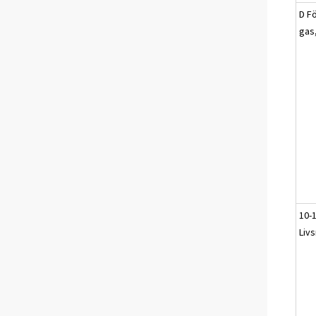
D Fö
gas
10-
Liv