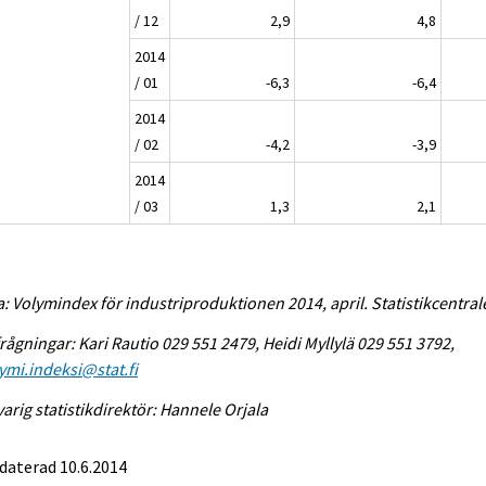
/ 12
2,9
4,8
2014
/ 01
-6,3
-6,4
2014
/ 02
-4,2
-3,9
2014
/ 03
1,3
2,1
a: Volymindex för industriproduktionen 2014, april. Statistikcentral
rågningar: Kari Rautio 029 551 2479, Heidi Myllylä 029 551 3792,
ymi.indeksi@stat.fi
arig statistikdirektör: Hannele Orjala
daterad 10.6.2014