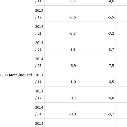
/ 11
-3,5
-4,6
2013
/ 12
-3,6
-5,5
2014
/ 01
-3,3
-3,2
2014
/ 02
-3,8
-3,7
2014
/ 03
6,9
7,5
0, 33 Metallindustri
2013
/ 11
-1,0
-0,5
2013
/ 12
-0,3
6,0
2014
/ 01
-9,0
-9,7
2014