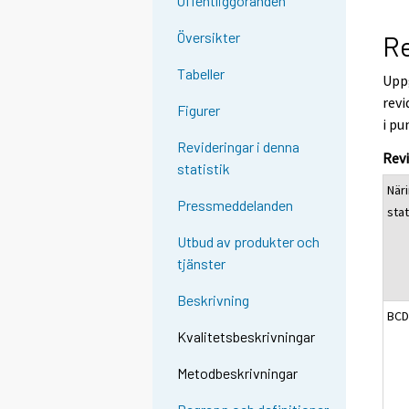
Offentliggöranden
Översikter
Re
Tabeller
Uppg
revi
Figurer
i pu
Revideringar i denna
Rev
statistik
När
Pressmeddelanden
sta
Utbud av produkter och
tjänster
Beskrivning
BCD
Kvalitetsbeskrivningar
Metodbeskrivningar