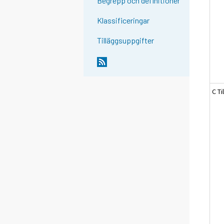
Begrepp och definitioner
Klassificeringar
Tilläggsuppgifter
C Ti