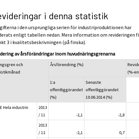
videringar i denna statistik
ifterna i den ursprungliga serien för industriproduktionen har
derats enligt tabellen nedan. Mera information om revideringen f
nkt 3 i kvalitetsbeskrivningen (på finska).
idering av årsförändringar inom huvudnäringsgrenarna
ingsgren och
Årsförendring (%)
Revid
tistikmånad
(%-en
1:a
Senaste
offentliggörandet
offentliggörandet
(%)
10.06.2014 (%)
E Hela industrin
2013
/ 11
-2,1
-2,8
2013
/ 12
-2,1
0,7