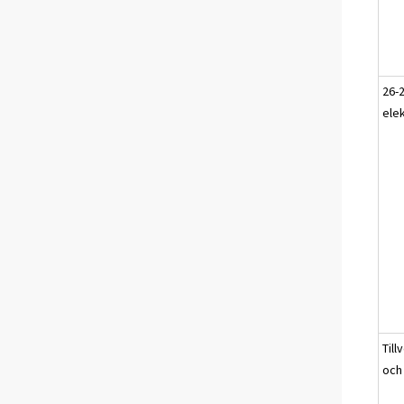
26-2
elek
Till
och 