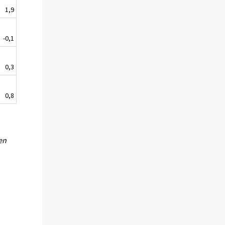
1,9
-0,1
0,3
0,8
en