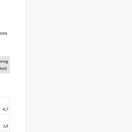
inns
ering
het)
-0,7
2,8