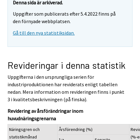
Denna sida är arkiverad.
Uppgifter som publicerats efter 5.4.2022 finns på
den förnyade webbplatsen.
Gå till den nya statistiksidan.
Revideringar i denna statistik
Uppgifterna i den ursprungliga serien för
industriproduktionen har reviderats enligt tabellen
nedan. Mera information om revideringen finns i punkt
3 i kvalitetsbeskrivningen (på finska).
Revidering av årsförändringar inom
huvudnäringsgrenarna
Näringsgren och
Årsförendring (%)
Revi
statistikmånad
(%-e
1:a
Senaste