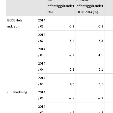
offentliggörandet
offentliggörandet
(%)
08.08.2014 (%)
BCDE Hela
2014
industrin
/ 01
-6,2
-6,3
2014
/ 02
-5,4
-5,3
2014
/ 03
-2,2
-1,9
2014
/ 04
-5,2
-5,1
2014
/ 05
-4,6
-5,2
C Tillverkning
2014
/ 01
-7,7
-7,8
2014
/ 02
-4,9
-4,7