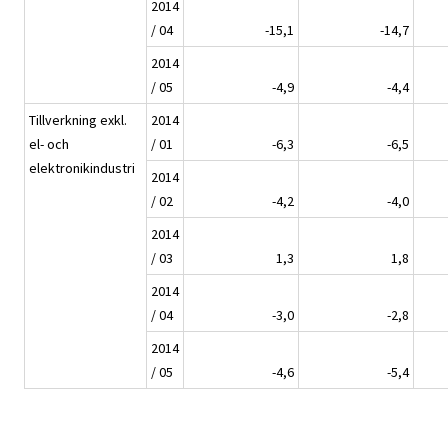
2014
/ 04
-15,1
-14,7
2014
/ 05
-4,9
-4,4
Tillverkning exkl.
2014
el- och
/ 01
-6,3
-6,5
elektronikindustri
2014
/ 02
-4,2
-4,0
2014
/ 03
1,3
1,8
2014
/ 04
-3,0
-2,8
2014
/ 05
-4,6
-5,4