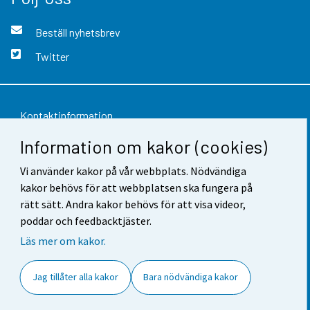
Beställ nyhetsbrev
Twitter
Kontaktinformation
Information om kakor (cookies)
Respons
Vi använder kakor på vår webbplats. Nödvändiga
Användarvillkor
kakor behövs för att webbplatsen ska fungera på
Dataskydd
rätt sätt. Andra kakor behövs för att visa videor,
poddar och feedbacktjäster.
Tillgänglighet
Läs mer om kakor.
Information om webbplatsen
Jag tillåter alla kakor
Bara nödvändiga kakor
Cookie-inställningar