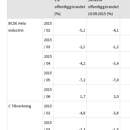
offentliggörandet
offentliggörandet
(%)
10.09.2015 (%)
BCDE Hela
2015
industrin
/ 02
-5,1
-4,1
2015
/ 03
-2,1
-1,2
2015
/ 04
-4,2
-3,4
2015
/ 05
-7,2
-7,0
2015
/ 06
1,7
2,0
C Tillverkning
2015
/ 02
-4,8
-3,8
2015
/ 03
-2,3
-1,5