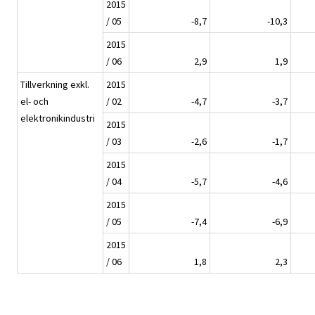
2015
/ 05
-8,7
-10,3
2015
/ 06
2,9
1,9
Tillverkning exkl.
2015
el- och
/ 02
-4,7
-3,7
elektronikindustri
2015
/ 03
-2,6
-1,7
2015
/ 04
-5,7
-4,6
2015
/ 05
-7,4
-6,9
2015
/ 06
1,8
2,3