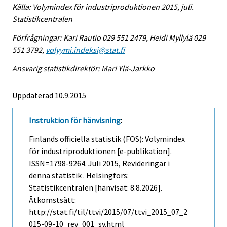
Källa: Volymindex för industriproduktionen 2015, juli.
Statistikcentralen
Förfrågningar: Kari Rautio 029 551 2479, Heidi Myllylä 029
551 3792,
volyymi.indeksi@stat.fi
Ansvarig statistikdirektör: Mari Ylä-Jarkko
Uppdaterad 10.9.2015
Instruktion för hänvisning
:
Finlands officiella statistik (FOS): Volymindex
för industriproduktionen [e-publikation].
ISSN=1798-9264.
Juli
2015, Revideringar i
denna statistik . Helsingfors:
Statistikcentralen [hänvisat: 8.8.2026].
Åtkomstsätt:
http://stat.fi/til/ttvi/2015/07/ttvi_2015_07_2
015-09-10_rev_001_sv.html