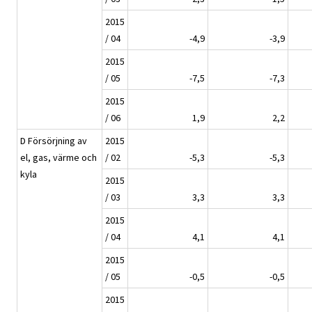
2015
/ 04
-4,9
-3,9
2015
/ 05
-7,5
-7,3
2015
/ 06
1,9
2,2
D Försörjning av
2015
el, gas, värme och
/ 02
-5,3
-5,3
kyla
2015
/ 03
3,3
3,3
2015
/ 04
4,1
4,1
2015
/ 05
-0,5
-0,5
2015