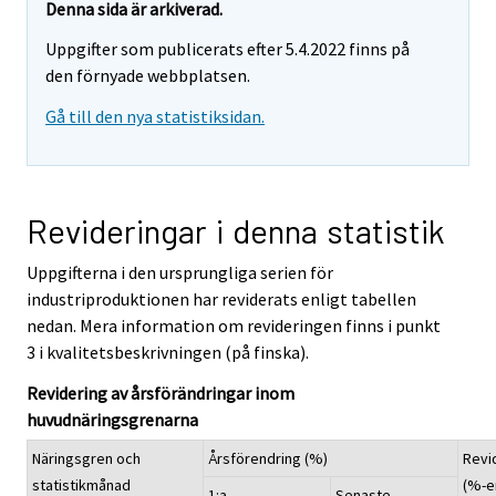
Denna sida är arkiverad.
Uppgifter som publicerats efter 5.4.2022 finns på
den förnyade webbplatsen.
Gå till den nya statistiksidan.
Revideringar i denna statistik
Uppgifterna i den ursprungliga serien för
industriproduktionen har reviderats enligt tabellen
nedan. Mera information om revideringen finns i punkt
3 i kvalitetsbeskrivningen (på finska).
Revidering av årsförändringar inom
huvudnäringsgrenarna
Näringsgren och
Årsförendring (%)
Revi
statistikmånad
(%-e
1:a
Senaste