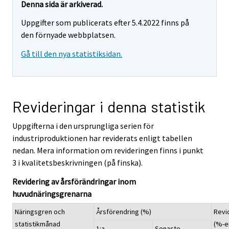
Denna sida är arkiverad.
Uppgifter som publicerats efter 5.4.2022 finns på
den förnyade webbplatsen.
Gå till den nya statistiksidan.
Revideringar i denna statistik
Uppgifterna i den ursprungliga serien för
industriproduktionen har reviderats enligt tabellen
nedan. Mera information om revideringen finns i punkt
3 i kvalitetsbeskrivningen (på finska).
Revidering av årsförändringar inom
huvudnäringsgrenarna
Näringsgren och
Årsförendring (%)
Revi
statistikmånad
(%-e
1:a
Senaste