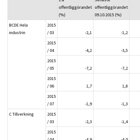
offentliggörandet
offentliggörandet
(%)
09.10.2015 (%)
BCDE Hela
2015
industrin
/ 03
-2,1
-1,2
2015
/ 04
-4,2
-3,5
2015
/ 05
-7,2
-7,2
2015
/ 06
1,7
1,8
2015
/ 07
-1,9
-1,3
C Tillverkning
2015
/ 03
-2,3
-1,4
2015
/ 04
-4,9
-4,0