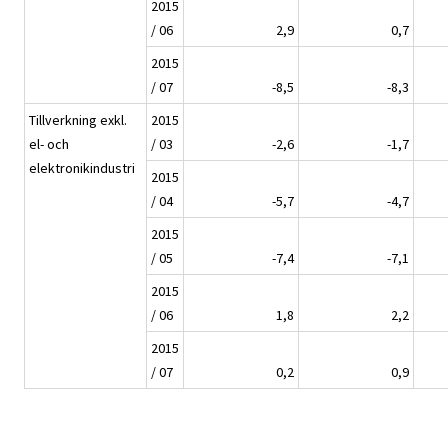
2015
/ 06
2,9
0,7
2015
/ 07
-8,5
-8,3
Tillverkning exkl.
2015
el- och
/ 03
-2,6
-1,7
elektronikindustri
2015
/ 04
-5,7
-4,7
2015
/ 05
-7,4
-7,1
2015
/ 06
1,8
2,2
2015
/ 07
0,2
0,9