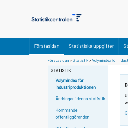
Förstasidan
Statistiska uppgifter
St
Förstasidan
>
Statistik
>
Volymindex för indus
STATISTIK
Volymindex för
D
industriproduktionen
U
Ändringar i denna statistik
w
Kommande
G
offentliggöranden