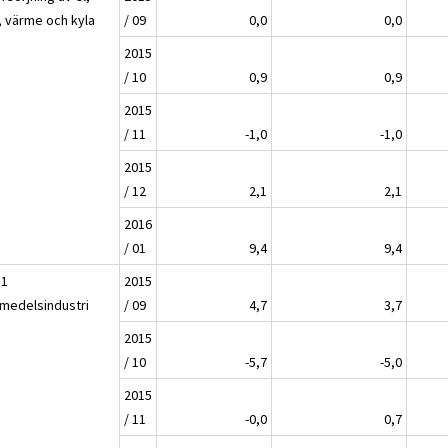
, värme och kyla
/ 09
0,0
0,0
2015
/ 10
0,9
0,9
2015
/ 11
-1,0
-1,0
2015
/ 12
2,1
2,1
2016
/ 01
9,4
9,4
11
2015
smedelsindustri
/ 09
4,7
3,7
2015
/ 10
-5,7
-5,0
2015
/ 11
-0,0
0,7