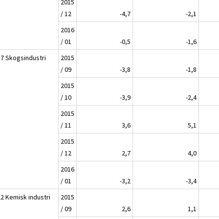
2015
/ 12
-4,7
-2,1
2016
/ 01
-0,5
-1,6
17 Skogsindustri
2015
/ 09
-3,8
-1,8
2015
/ 10
-3,9
-2,4
2015
/ 11
3,6
5,1
2015
/ 12
2,7
4,0
2016
/ 01
-3,2
-3,4
22 Kemisk industri
2015
/ 09
2,6
1,1