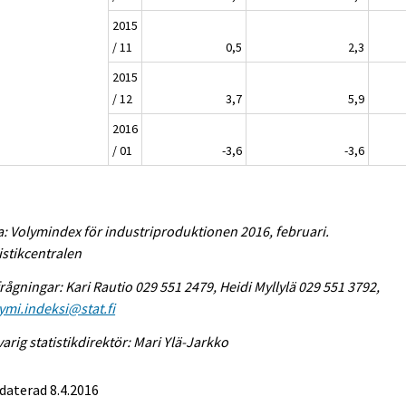
2015
/ 11
0,5
2,3
2015
/ 12
3,7
5,9
2016
/ 01
-3,6
-3,6
a: Volymindex för industriproduktionen 2016, februari.
istikcentralen
rågningar: Kari Rautio 029 551 2479, Heidi Myllylä 029 551 3792,
ymi.indeksi@stat.fi
arig statistikdirektör: Mari Ylä-Jarkko
daterad 8.4.2016