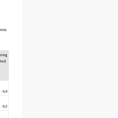
inns
ering
het)
-0,6
-0,5