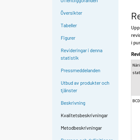
Offentliggöranden
Översikter
Re
Tabeller
Uppg
revi
Figurer
i pu
Revideringar i denna
Rev
statistik
När
Pressmeddelanden
sta
Utbud av produkter och
tjänster
BCD
Beskrivning
Kvalitetsbeskrivningar
Metodbeskrivningar