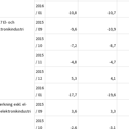
2016
/ 01
-10,8
-10,7
7 El- och
2015
tronikindustri
/ 09
-9,6
-10,9
2015
/ 10
-7,2
-8,7
2015
/ 11
-4,8
-4,7
2015
/ 12
5,3
4,1
2016
/ 01
-17,7
-19,6
verkning exkl. el-
2015
elektronikindustri
/ 09
3,6
3,3
2015
/ 10
-2,6
-3,1