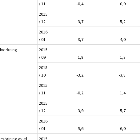
/ 11
-0,4
0,9
2015
/ 12
3,7
5,2
2016
/ 01
-3,7
-4,0
llverkning
2015
/ 09
1,8
1,3
2015
/ 10
-3,2
-3,8
2015
/ 11
-0,2
1,4
2015
/ 12
3,9
5,7
2016
/ 01
-5,6
-6,0
rsörjning av el,
2015