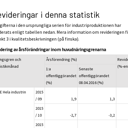
videringar i denna statistik
ifterna i den ursprungliga serien för industriproduktionen har
derats enligt tabellen nedan. Mera information om revideringen f
nkt 3 i kvalitetsbeskrivningen (på finska).
idering av årsförändringar inom huvudnäringsgrenarna
ingsgren och
Årsförendring (%)
Revid
tistikmånad
(%-en
1:a
Senaste
offentliggörandet
offentliggörandet
(%)
08.04.2016 (%)
E Hela industrin
2015
/ 09
1,9
1,3
2015
/ 10
-2,7
-3,2
2015