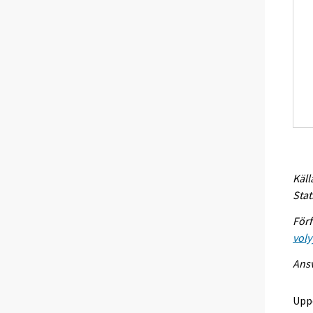
Käll
Stat
Förf
voly
Ansv
Upp