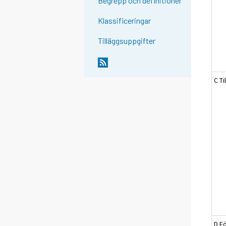
Begrepp och definitioner
Klassificeringar
Tilläggsuppgifter
C Ti
D Fö