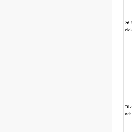
26-2
elek
Till
och 