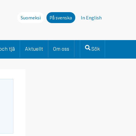
Suomeksi
På svenska
In English
och tjä
Aktuellt
Om oss
Sök