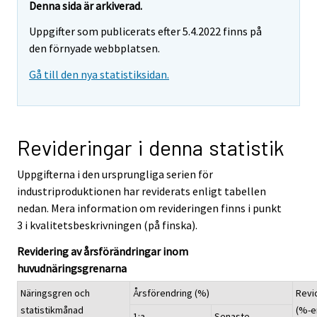
Denna sida är arkiverad.
Uppgifter som publicerats efter 5.4.2022 finns på
den förnyade webbplatsen.
Gå till den nya statistiksidan.
Revideringar i denna statistik
Uppgifterna i den ursprungliga serien för
industriproduktionen har reviderats enligt tabellen
nedan. Mera information om revideringen finns i punkt
3 i kvalitetsbeskrivningen (på finska).
Revidering av årsförändringar inom
huvudnäringsgrenarna
Näringsgren och
Årsförendring (%)
Revi
statistikmånad
(%-e
1:a
Senaste