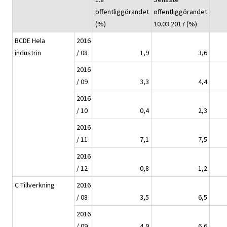
offentliggörandet
offentliggörandet
(%)
10.03.2017 (%)
BCDE Hela
2016
industrin
/ 08
1,9
3,6
2016
/ 09
3,3
4,4
2016
/ 10
0,4
2,3
2016
/ 11
7,1
7,5
2016
/ 12
-0,8
-1,2
C Tillverkning
2016
/ 08
3,5
6,5
2016
/ 09
4,9
6,6