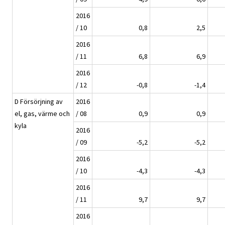
2016
/ 10
0,8
2,5
2016
/ 11
6,8
6,9
2016
/ 12
-0,8
-1,4
D Försörjning av
2016
el, gas, värme och
/ 08
0,9
0,9
kyla
2016
/ 09
-5,2
-5,2
2016
/ 10
-4,3
-4,3
2016
/ 11
9,7
9,7
2016