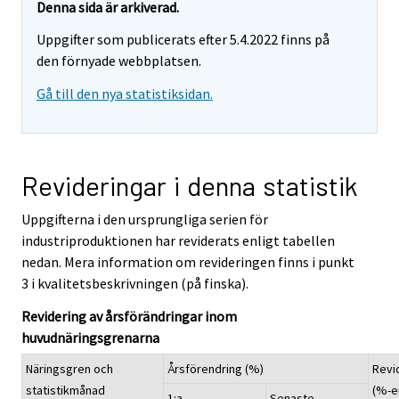
Denna sida är arkiverad.
Uppgifter som publicerats efter 5.4.2022 finns på
den förnyade webbplatsen.
Gå till den nya statistiksidan.
Revideringar i denna statistik
Uppgifterna i den ursprungliga serien för
industriproduktionen har reviderats enligt tabellen
nedan. Mera information om revideringen finns i punkt
3 i kvalitetsbeskrivningen (på finska).
Revidering av årsförändringar inom
huvudnäringsgrenarna
Näringsgren och
Årsförendring (%)
Revi
statistikmånad
(%-e
1:a
Senaste