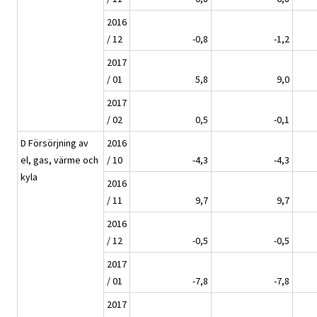
2016
/ 12
-0,8
-1,2
2017
/ 01
5,8
9,0
2017
/ 02
0,5
-0,1
D Försörjning av
2016
el, gas, värme och
/ 10
-4,3
-4,3
kyla
2016
/ 11
9,7
9,7
2016
/ 12
-0,5
-0,5
2017
/ 01
-7,8
-7,8
2017