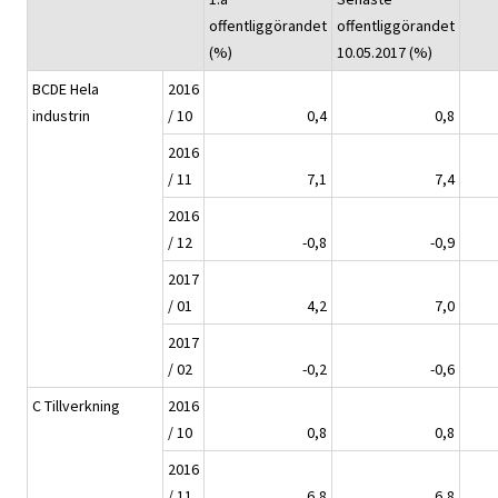
offentliggörandet
offentliggörandet
(%)
10.05.2017 (%)
BCDE Hela
2016
industrin
/ 10
0,4
0,8
2016
/ 11
7,1
7,4
2016
/ 12
-0,8
-0,9
2017
/ 01
4,2
7,0
2017
/ 02
-0,2
-0,6
C Tillverkning
2016
/ 10
0,8
0,8
2016
/ 11
6,8
6,8