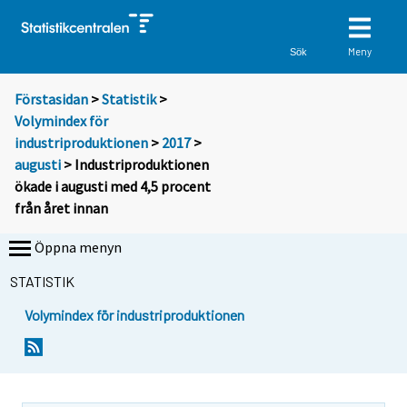
Meny
Sök
Förstasidan
>
Statistik
>
Volymindex för
industriproduktionen
>
2017
>
augusti
> Industriproduktionen
ökade i augusti med 4,5 procent
från året innan
Öppna menyn
STATISTIK
Volymindex för industriproduktionen
Y
Y
o
o
u
u
a
a