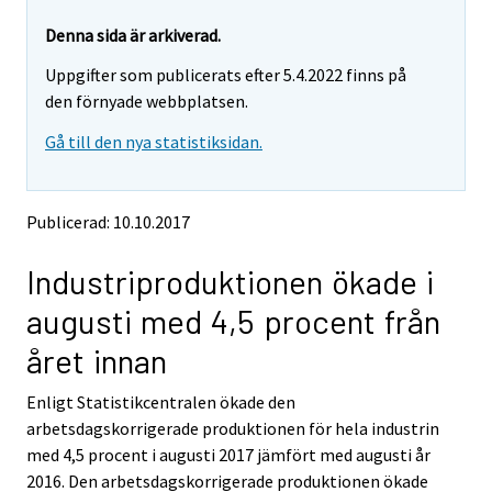
r
r
e
e
Denna sida är arkiverad.
m
m
Uppgifter som publicerats efter 5.4.2022 finns på
o
o
v
v
den förnyade webbplatsen.
i
i
Gå till den nya statistiksidan.
n
n
g
g
t
t
o
o
Publicerad: 10.10.2017
a
a
n
n
Industriproduktionen ökade i
o
o
t
t
augusti med 4,5 procent från
h
h
e
e
året innan
r
r
s
s
Enligt Statistikcentralen ökade den
e
e
arbetsdagskorrigerade produktionen för hela industrin
r
r
v
v
med 4,5 procent i augusti 2017 jämfört med augusti år
i
i
2016. Den arbetsdagskorrigerade produktionen ökade