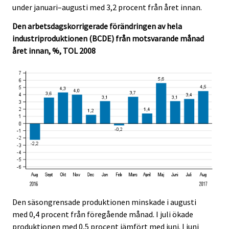
c
c
under januari–augusti med 3,2 procent från året innan.
e
e
.
.
Den arbetsdagskorrigerade förändringen av hela
industriproduktionen (BCDE) från motsvarande månad
året innan, %, TOL 2008
Den säsongrensade produktionen minskade i augusti
med 0,4 procent från föregående månad. I juli ökade
produktionen med 0,5 procent jämfört med juni. I juni