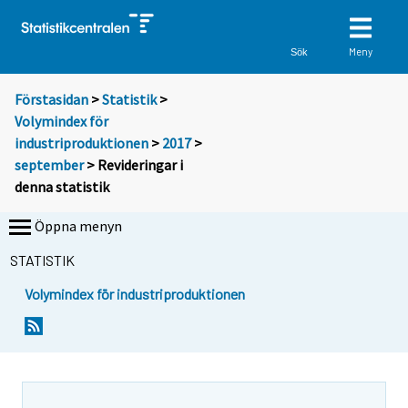
Meny
Sök
Förstasidan
>
Statistik
>
Volymindex för
industriproduktionen
>
2017
>
september
> Revideringar i
denna statistik
Öppna menyn
STATISTIK
Volymindex för industriproduktionen