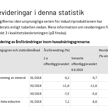
videringar i denna statistik
ifterna i den ursprungliga serien för industriproduktionen har
derats enligt tabellen nedan. Mera information om revideringen f
nkt 3 i kvalitetsbeskrivningen (på finska).
idering av årsförändringar inom huvudnäringsgrenarna
ingsgren och statistikmånad
Årsförendring (%)
Revid
(%-en
1:a
Senaste
offentliggörandet
offentliggörandet
8.6.2018
vinning av mineral
01/2018
0,2
0,7
02/2018
-11,6
-11,6
03/2018
-7,5
-5,6
 Hela industrin
01/2018
7,2
8,6