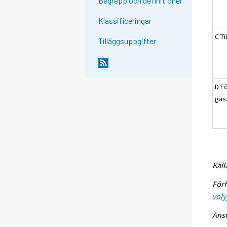
Begrepp och definitioner
Klassificeringar
C Ti
Tilläggsuppgifter
D Fö
gas
Käll
Förf
voly
Ansv