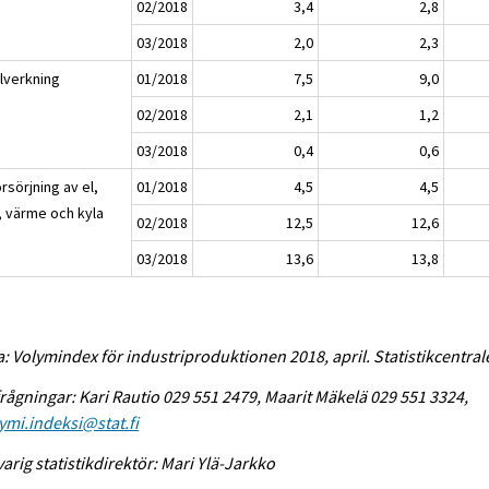
02/2018
3,4
2,8
03/2018
2,0
2,3
llverkning
01/2018
7,5
9,0
02/2018
2,1
1,2
03/2018
0,4
0,6
rsörjning av el,
01/2018
4,5
4,5
, värme och kyla
02/2018
12,5
12,6
03/2018
13,6
13,8
a: Volymindex för industriproduktionen 2018, april. Statistikcentral
rågningar: Kari Rautio 029 551 2479, Maarit Mäkelä 029 551 3324,
ymi.indeksi@stat.fi
arig statistikdirektör: Mari Ylä-Jarkko