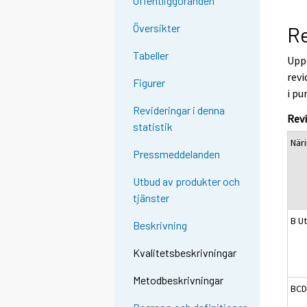
Offentliggöranden
Översikter
Re
Tabeller
Uppg
revi
Figurer
i pu
Revideringar i denna
Rev
statistik
När
Pressmeddelanden
Utbud av produkter och
tjänster
B Ut
Beskrivning
Kvalitetsbeskrivningar
Metodbeskrivningar
BCD