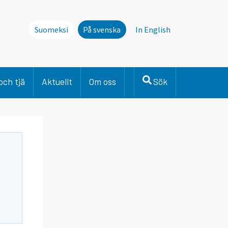
Suomeksi
På svenska
In English
och tjä
Aktuellt
Om oss
Sök