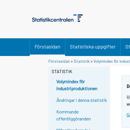
Förstasidan
Statistiska uppgifter
St
Förstasidan
>
Statistik
>
Volymindex för indus
STATISTIK
Volymindex för
D
industriproduktionen
U
Ändringar i denna statistik
w
Kommande
G
offentliggöranden