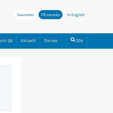
Suomeksi
På svenska
In English
och tjä
Aktuellt
Om oss
Sök