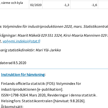
, värme och kyla
02/2020
-1,3
-1,6
a: Volymindex för industriproduktionen 2020, mars. Statistikcentra
rågningar: Maarit Mäkelä 029 551 3324, Kirsi-Maaria Manninen 029 
1,
volyymi.indeksi@stat.fi
arig statistikdirektör: Mari Ylä-Jarkko
daterad 8.5.2020
Instruktion för hänvisning
:
Finlands officiella statistik (FOS): Volymindex för
industriproduktionen [e-publikation].
ISSN=1798-9264.
Mars
2020, Revideringar i denna statistik .
Helsingfors: Statistikcentralen [hänvisat: 9.8.2026].
Åtkomstsätt: