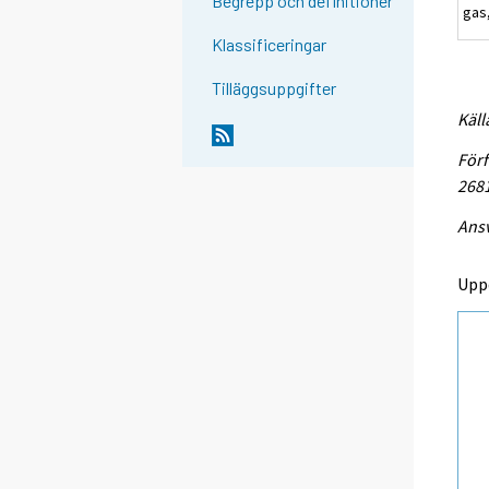
Begrepp och definitioner
gas
Klassificeringar
Tilläggsuppgifter
Käll
Förf
268
Ansv
Upp