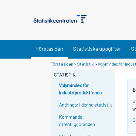
Förstasidan
Statistiska uppgifter
St
Förstasidan
>
Statistik
>
Volymindex för indus
STATISTIK
Volymindex för
D
industriproduktionen
U
Ändringar i denna statistik
w
Kommande
G
offentliggöranden