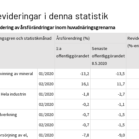
videringar i denna statistik
idering av årsförändringar inom huvudnäringsgrenarna
ingsgren och statistikmånad
Årsförendring (%)
Revid
(%-en
1:a
Senaste
offentliggörandet
offentliggörandet
8.5.2020
vinning av mineral
01/2020
-13,2
-13,5
02/2020
16,1
11,7
 Hela industrin
01/2020
-1,8
-2,7
02/2020
-0,2
-1,1
llverkning
01/2020
-0,7
-1,5
02/2020
-0,7
-1,5
rsörjning av el,
01/2020
-7,8
-9,0