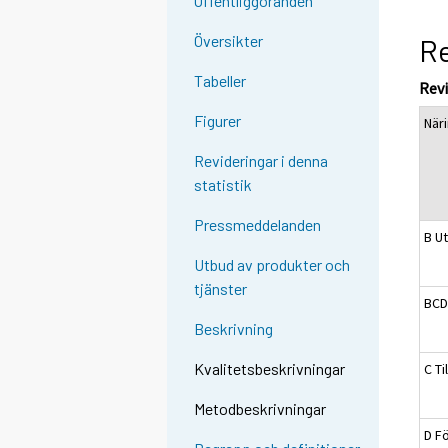
Offentliggöranden
Översikter
Re
Tabeller
Rev
Figurer
När
Revideringar i denna
statistik
Pressmeddelanden
B Ut
Utbud av produkter och
tjänster
BCD
Beskrivning
Kvalitetsbeskrivningar
C Ti
Metodbeskrivningar
D Fö