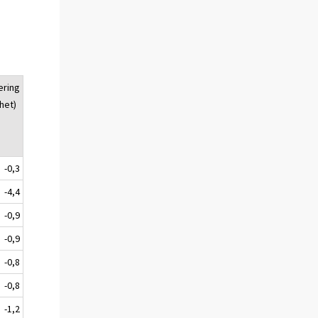
ering
het)
-0,3
-4,4
-0,9
-0,9
-0,8
-0,8
-1,2