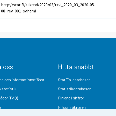
http://stat.fi/til/ttvi/2020/03/ttvi_2020_03_2020-05-
08_rev_001_sv.html
a oss
Hitta snabbt
ng och informationstjänst
StatFin-databasen
 statistik
Statistikdatabaser
rågor (FAQ)
Finland i siffror
a
Prisomräknaren