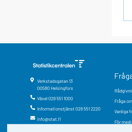
Fråg
Verkstadsgatan
13
00580
Helsingfors
Rådgivni
Växel
029 551 1000
Fråga om
Informationstjänst
029 551 2220
Vanliga f
info@stat.fi
För medi