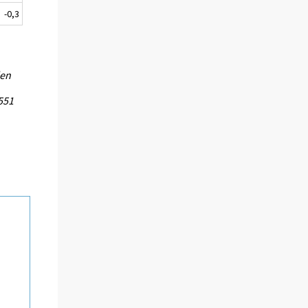
-0,3
len
551