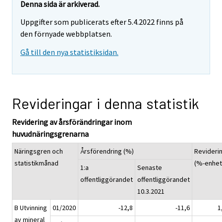
Denna sida är arkiverad.
Uppgifter som publicerats efter 5.4.2022 finns på
den förnyade webbplatsen.
Gå till den nya statistiksidan.
Revideringar i denna statistik
Revidering av årsförändringar inom
huvudnäringsgrenarna
Näringsgren och
Årsförendring (%)
Revideri
statistikmånad
(%-enhet
1:a
Senaste
offentliggörandet
offentliggörandet
10.3.2021
B Utvinning
01/2020
-12,8
-11,6
1
av mineral