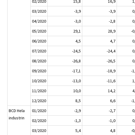
02/2020
15,8
16,9
1
03/2020
-3,9
-3,9
0
04/2020
-3,0
-2,8
0
05/2020
29,1
28,9
-0
06/2020
4,5
4,7
0
07/2020
-24,5
-24,4
0
08/2020
-26,8
-26,5
0
09/2020
-17,1
-18,9
-1
10/2020
-13,0
-11,6
1
11/2020
10,0
14,2
4
12/2020
8,5
6,6
-1
BCD Hela
01/2020
-2,9
-2,7
0
industrin
02/2020
-1,3
-1,0
0
03/2020
5,4
4,8
-0