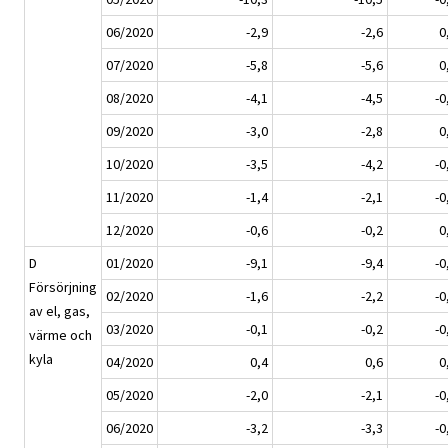
06/2020
-2,9
-2,6
0
07/2020
-5,8
-5,6
0
08/2020
-4,1
-4,5
-0
09/2020
-3,0
-2,8
0
10/2020
-3,5
-4,2
-0
11/2020
-1,4
-2,1
-0
12/2020
-0,6
-0,2
0
D
01/2020
-9,1
-9,4
-0
Försörjning
02/2020
-1,6
-2,2
-0
av el, gas,
03/2020
-0,1
-0,2
-0
värme och
kyla
04/2020
0,4
0,6
0
05/2020
-2,0
-2,1
-0
06/2020
-3,2
-3,3
-0