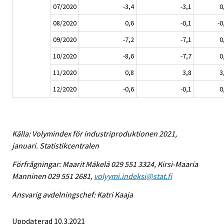
07/2020
-3,4
-3,1
0
08/2020
0,6
-0,1
-0
09/2020
-7,2
-7,1
0
10/2020
-8,6
-7,7
0
11/2020
0,8
3,8
3
12/2020
-0,6
-0,1
0
Källa: Volymindex för industriproduktionen 2021,
januari. Statistikcentralen
Förfrågningar: Maarit Mäkelä 029 551 3324, Kirsi-Maaria
Manninen 029 551 2681,
volyymi.indeksi@stat.fi
Ansvarig avdelningschef: Katri Kaaja
Uppdaterad 10.3.2021