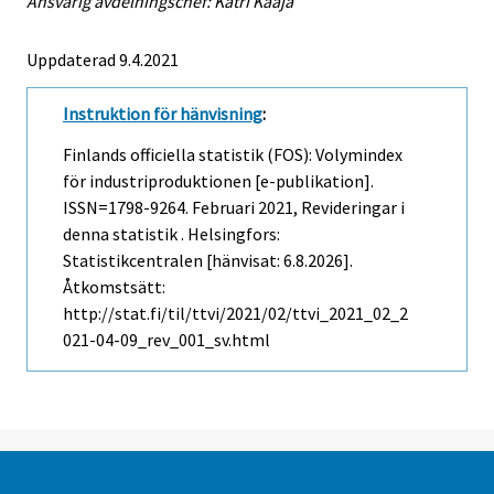
Ansvarig avdelningschef: Katri Kaaja
Uppdaterad 9.4.2021
Instruktion för hänvisning
:
Finlands officiella statistik (FOS): Volymindex
för industriproduktionen [e-publikation].
ISSN=1798-9264.
Februari
2021, Revideringar i
denna statistik . Helsingfors:
Statistikcentralen [hänvisat: 6.8.2026].
Åtkomstsätt:
http://stat.fi/til/ttvi/2021/02/ttvi_2021_02_2
021-04-09_rev_001_sv.html