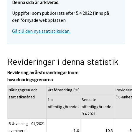
Denna sida är arkiverad.
Uppgifter som publicerats efter 5.4.2022 finns på
den förnyade webbplatsen.
Gå till den nya statistiksidan.
Revideringar i denna statistik
Revidering av årsförändringar inom
huvudnäringsgrenarna
Näringsgren och
Årsförendring (%)
Revideri
statistikmånad
(%-enhet
1:a
Senaste
offentliggörandet
offentliggörandet
9.4.2021
B Utvinning
01/2021
av mineral
-1,0
-10,3
-9