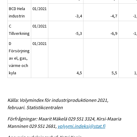
BCD Hela
01/2021
industrin
-3,4
-4,7
-1
C
01/2021
Tillverkning
-5,3
-6,9
-1
D
01/2021
Försörjning
av el, gas,
värme och
kyla
4,5
5,5
1
Källa: Volymindex för industriproduktionen 2021,
februari. Statistikcentralen
Förfrågningar: Maarit Mäkelä 029 551 3324, Kirsi-Maaria
Manninen 029 551 2681,
volyymi.indeksi@stat.fi