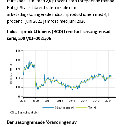
minskade i juni med 2,0 procent från föregående månad.
i
i
Enligt Statistikcentralen ökade den
c
c
e
e
arbetsdagskorrigerade industriproduktionen med 4,1
.
.
procent i juni 2021 jämfört med juni 2020.
Industriproduktionens (BCD) trend och säsongrensad
serie, 2007/01–2021/06
Den säsongrensade förändringen av