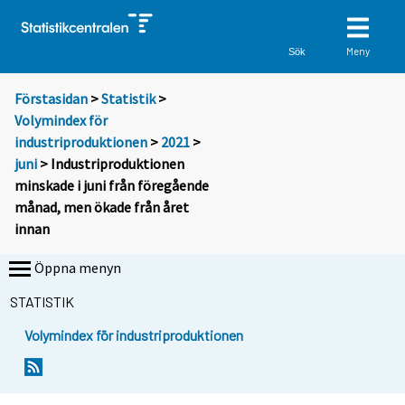
Meny
Sök
Förstasidan
>
Statistik
>
Volymindex för
industriproduktionen
>
2021
>
juni
> Industriproduktionen
minskade i juni från föregående
månad, men ökade från året
innan
Öppna menyn
STATISTIK
Volymindex för industriproduktionen
Y
Y
o
o
u
u