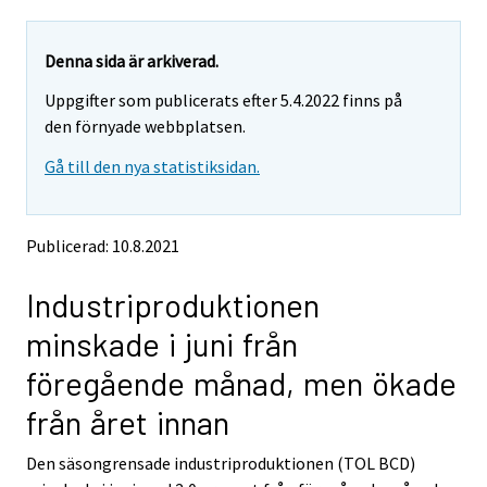
a
a
r
r
e
e
Denna sida är arkiverad.
m
m
Uppgifter som publicerats efter 5.4.2022 finns på
o
o
v
v
den förnyade webbplatsen.
i
i
Gå till den nya statistiksidan.
n
n
g
g
t
t
o
o
Publicerad: 10.8.2021
a
a
n
n
Industriproduktionen
o
o
t
t
minskade i juni från
h
h
e
e
föregående månad, men ökade
r
r
s
s
från året innan
e
e
r
r
Den säsongrensade industriproduktionen (TOL BCD)
v
v