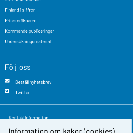
Finland i siffror
Prisomräknaren
Kommande publiceringar
Undersökningsmaterial
Följ oss
Beställ nyhetsbrev
Twitter
Kontaktinformation
Information om kakor (cookies)
Respons