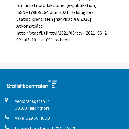
för industriproduktionen [e-publikation].
ISSN=1798-9264.
Juni
2021. Helsingfors:
Statistikcentralen [hänvisat: 8.8.2026].
Åtkomstsätt:
http://stat.fi/til/ttvi/2021/06/ttvi_2021_06_2
021-08-10_tie_001_sv.html
Verkstadsgatan
13
00580
Helsingfors
Växel
029 551 1000
Informationstjänst
029 551 2220