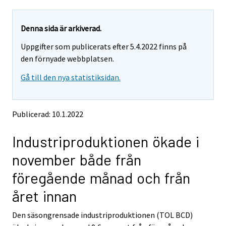
a
a
r
r
e
e
Denna sida är arkiverad.
m
m
Uppgifter som publicerats efter 5.4.2022 finns på
o
o
v
v
den förnyade webbplatsen.
i
i
Gå till den nya statistiksidan.
n
n
g
g
t
t
o
o
Publicerad: 10.1.2022
a
a
n
n
Industriproduktionen ökade i
o
o
t
t
november både från
h
h
e
e
föregående månad och från
r
r
s
s
året innan
e
e
r
r
Den säsongrensade industriproduktionen (TOL BCD)
v
v