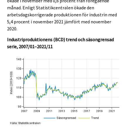
ökade i november med 0,6 procent från föregående
i
i
månad. Enligt Statistikcentralen ökade den
c
c
e
e
arbetsdagskorrigerade produktionen för industrin med
.
.
5,4 procent i november 2021 jämfört med november
2020.
Industriproduktionens (BCD) trend och säsongrensad
serie, 2007/01–2021/11