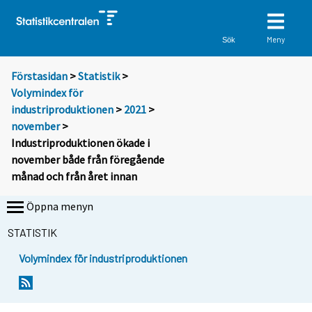
Meny
Sök
Förstasidan
>
Statistik
>
Volymindex för
industriproduktionen
>
2021
>
november
>
Industriproduktionen ökade i
november både från föregående
månad och från året innan
Öppna menyn
STATISTIK
Volymindex för industriproduktionen
Y
Y
o
o
u
u