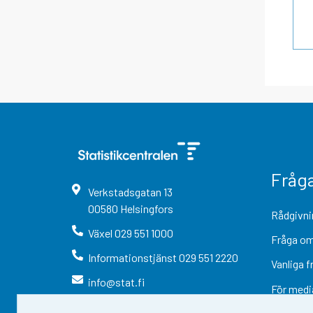
Fråg
Verkstadsgatan
13
00580
Helsingfors
Rådgivni
Växel
029 551 1000
Fråga om
Informationstjänst
029 551 2220
Vanliga f
info@stat.fi
För medi