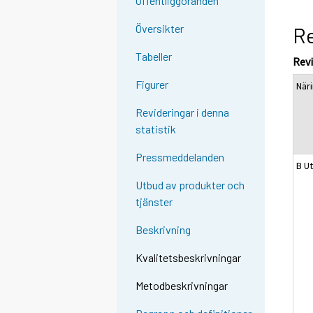
Offentliggöranden
Översikter
Re
Tabeller
Rev
Figurer
När
Revideringar i denna
statistik
Pressmeddelanden
B Ut
Utbud av produkter och
tjänster
Beskrivning
Kvalitetsbeskrivningar
Metodbeskrivningar