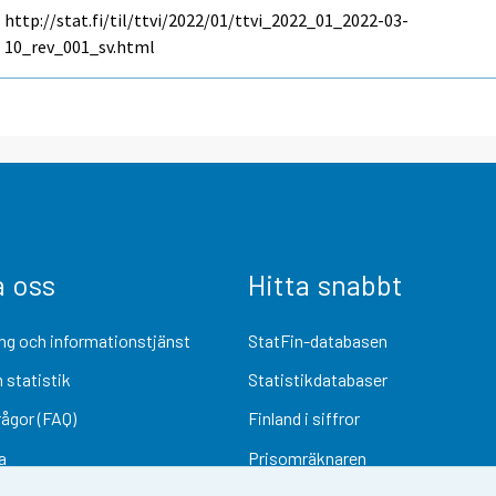
http://stat.fi/til/ttvi/2022/01/ttvi_2022_01_2022-03-
10_rev_001_sv.html
a oss
Hitta snabbt
ng och informationstjänst
StatFin-databasen
 statistik
Statistikdatabaser
rågor (FAQ)
Finland i siffror
a
Prisomräknaren