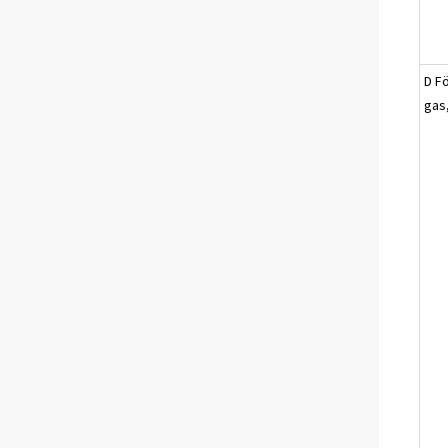
D Fö
gas