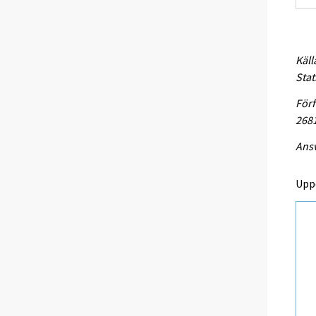
Käll
Stat
Förf
268
Ansv
Upp