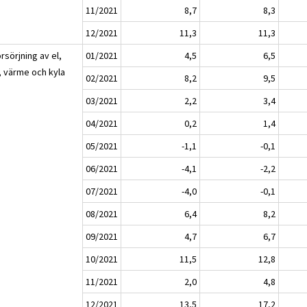
11/2021
8,7
8,3
12/2021
11,3
11,3
rsörjning av el,
01/2021
4,5
6,5
, värme och kyla
02/2021
8,2
9,5
03/2021
2,2
3,4
04/2021
0,2
1,4
05/2021
-1,1
-0,1
06/2021
-4,1
-2,2
07/2021
-4,0
-0,1
08/2021
6,4
8,2
09/2021
4,7
6,7
10/2021
11,5
12,8
11/2021
2,0
4,8
12/2021
13,5
17,2