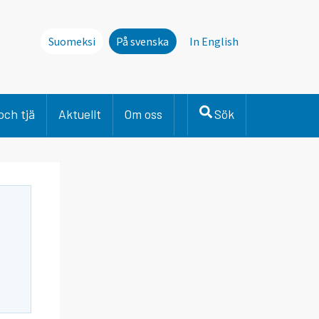
Suomeksi
På svenska
In English
och tjä
Aktuellt
Om oss
Sök