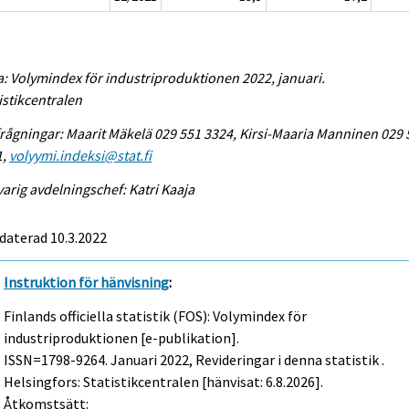
a: Volymindex för industriproduktionen 2022, januari.
istikcentralen
rågningar: Maarit Mäkelä 029 551 3324, Kirsi-Maaria Manninen 029 
1,
volyymi.indeksi@stat.fi
arig avdelningschef: Katri Kaaja
daterad 10.3.2022
Instruktion för hänvisning
:
Finlands officiella statistik (FOS): Volymindex för
industriproduktionen [e-publikation].
ISSN=1798-9264.
Januari
2022, Revideringar i denna statistik .
Helsingfors: Statistikcentralen [hänvisat: 6.8.2026].
Åtkomstsätt: