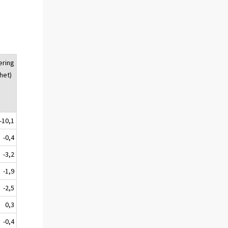
ering
het)
-10,1
-0,4
-3,2
-1,9
-2,5
0,3
-0,4