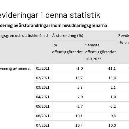
videringar i denna statistik
idering av årsförändringar inom huvudnäringsgrenarna
ingsgren och statistikmånad
Årsförendring (%)
Revid
(%-en
1:a
Senaste
offentliggörandet
offentliggörandet
10.3.2022
vinning av mineral
01/2021
-1,0
-11,1
02/2021
-13,2
-13,6
03/2021
5,3
2,1
04/2021
2,9
1,0
05/2021
-2,7
-5,2
06/2021
-10,1
-9,8
07/2021
10,4
10,0