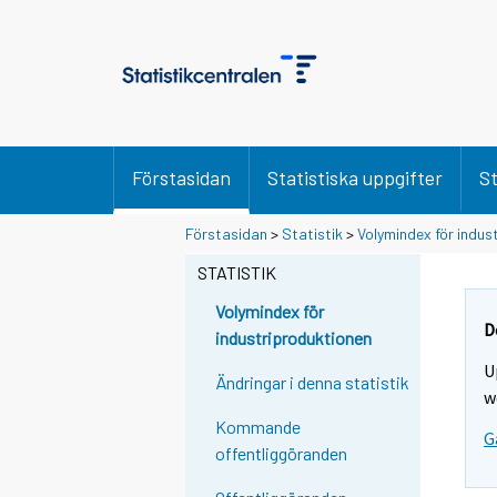
Förstasidan
Statistiska uppgifter
St
Förstasidan
>
Statistik
>
Volymindex för indus
STATISTIK
Volymindex för
D
industriproduktionen
U
Ändringar i denna statistik
w
Kommande
G
offentliggöranden