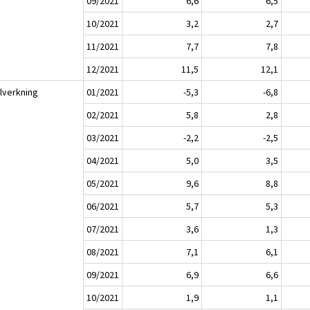
09/2021
6,6
6,5
10/2021
3,2
2,7
11/2021
7,7
7,8
12/2021
11,5
12,1
llverkning
01/2021
-5,3
-6,8
02/2021
5,8
2,8
03/2021
-2,2
-2,5
04/2021
5,0
3,5
05/2021
9,6
8,8
06/2021
5,7
5,3
07/2021
3,6
1,3
08/2021
7,1
6,1
09/2021
6,9
6,6
10/2021
1,9
1,1