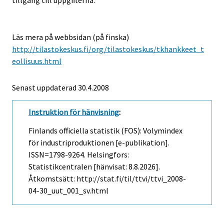
tillgång till uppgifterna.
Läs mera på webbsidan (på finska)
http://tilastokeskus.fi/org/tilastokeskus/tkhankkeet_t
eollisuus.html
Senast uppdaterad
30.4.2008
Instruktion för hänvisning
:
Finlands officiella statistik (FOS): Volymindex
för industriproduktionen [e-publikation].
ISSN=1798-9264. Helsingfors:
Statistikcentralen [hänvisat: 8.8.2026].
Åtkomstsätt: http://stat.fi/til/ttvi/ttvi_2008-
04-30_uut_001_sv.html