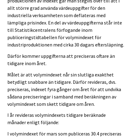
produktionen av indexet går man stegvis över till att i
allt större grad använda värdeuppgifter för den
industriella verksamheten som deflateras med
lämpliga prisindex. En del av värdeuppgifterna står inte
till Statistikcentralens förfogande inom
publiceringstidtabellen för volymindexet för
industriproduktionen med cirka 30 dagars eftersläpning.
Därför kommer uppgifterna att preciseras oftare än
tidigare inom året.
Målet är att volymindexet når sin slutliga exakthet
betydligt snabbare än tidigare. Därför revideras, dvs.
preciseras, indexet fyra gånger om året för att undvika
sådana preciseringar i samband med beräkningen av
volymindexet som skett tidigare om åren.
I år revideras volymindexets tidigare beräknade
månader enligt följande:
I volymindexet för mars som publiceras 30.4 preciseras