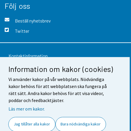
Följ oss
Beställ nyhetsbrev
Twitter
Kontaktinformation
Information om kakor (cookies)
Respons
Användarvillkor
Vi använder kakor på vår webbplats. Nödvändiga
kakor behövs för att webbplatsen ska fungera på
Dataskydd
rätt sätt. Andra kakor behövs för att visa videor,
poddar och feedbacktjäster.
Tillgänglighet
Läs mer om kakor.
Information om webbplatsen
Jag tillåter alla kakor
Bara nödvändiga kakor
Cookie-inställningar