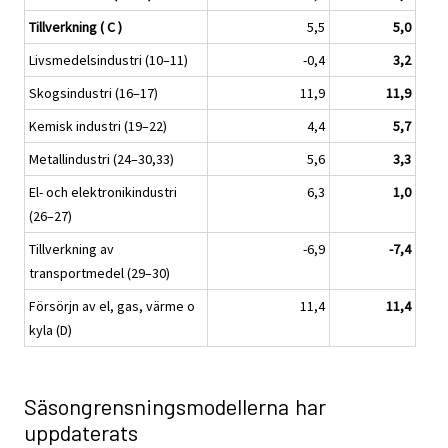
Tillverkning ( C )
5,5
5,0
Livsmedelsindustri (10–11)
-0,4
3,2
Skogsindustri (16–17)
11,9
11,9
Kemisk industri (19–22)
4,4
5,7
Metallindustri (24–30,33)
5,6
3,3
El- och elektronikindustri
6,3
1,0
(26–27)
Tillverkning av
-6,9
-7,4
transportmedel (29–30)
Försörjn av el, gas, värme o
11,4
11,4
kyla (D)
Säsongrensningsmodellerna har
uppdaterats