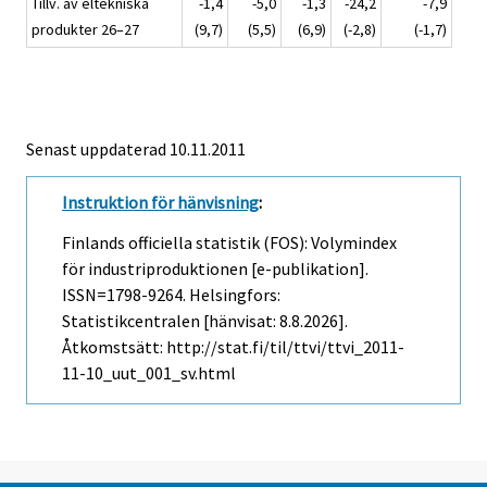
Tillv. av eltekniska
-1,4
-5,0
-1,3
-24,2
-7,9
produkter 26–27
(9,7)
(5,5)
(6,9)
(-2,8)
(-1,7)
Senast uppdaterad 10.11.2011
Instruktion för hänvisning
:
Finlands officiella statistik (FOS): Volymindex
för industriproduktionen [e-publikation].
ISSN=1798-9264. Helsingfors:
Statistikcentralen [hänvisat: 8.8.2026].
Åtkomstsätt: http://stat.fi/til/ttvi/ttvi_2011-
11-10_uut_001_sv.html