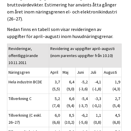
bruttovärdevikter. Estimering har använts åtta gånger
om året inom näringsgrenen el- och elektronikindustri
(26–27).
Nedan finns en tabell som visar revideringen av
uppgifter för april–augusti inom huvudnäringsgrenar.
Revideringar,
Revidering av uppgifter april–augusti
offentliggörande
(inom parentes uppgifter från 10.10)
10.11.2011
Näringsgren
April
Maj
Juni
Juli
Augusti
Hela industrin BCDE
3,7
6,4
-5,2
-4,1
1,9
(5,5)
(9,0)
(-3,6)
(-1,8)
(4,3)
Tillverkning C
5,2
6,6
-5,4
-3,3
2,7
(7,4)
(9,4)
(-3,7)
(-0,1)
(5,4)
Tillverkning (C exkl.
6,0
8,5
-6,2
1,1
4,5
26–27)
(6,6)
(10,2)
(-5,6)
(0,8)
(6,8)