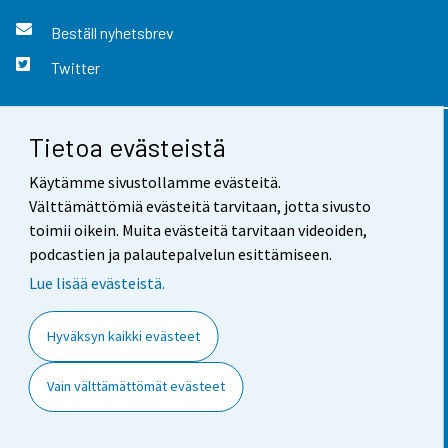
Beställ nyhetsbrev
Twitter
Tietoa evästeistä
Kontaktinformation
Käytämme sivustollamme evästeitä.
Respons
Välttämättömiä evästeitä tarvitaan, jotta sivusto
toimii oikein. Muita evästeitä tarvitaan videoiden,
Användarvillkor
podcastien ja palautepalvelun esittämiseen.
Dataskydd
Lue lisää evästeistä.
Tillgänglighet
Hyväksyn kaikki evästeet
Information om webbplatsen
Vain välttämättömät evästeet
Cookie-inställningar