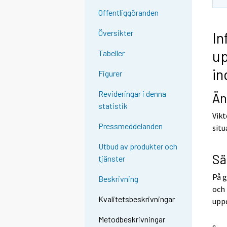
Offentliggöranden
Översikter
In
up
Tabeller
in
Figurer
Revideringar i denna
Än
statistik
Vikt
Pressmeddelanden
situ
Utbud av produkter och
Sä
tjänster
På g
Beskrivning
och 
Kvalitetsbeskrivningar
upp
Metodbeskrivningar