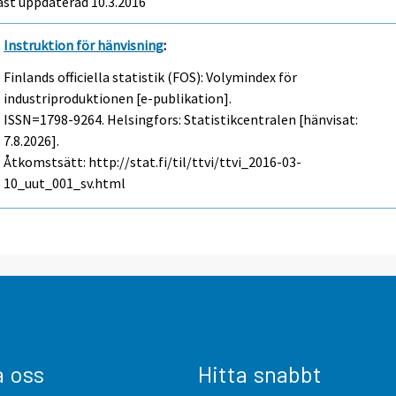
st uppdaterad 10.3.2016
Instruktion för hänvisning
:
Finlands officiella statistik (FOS): Volymindex för
industriproduktionen [e-publikation].
ISSN=1798-9264. Helsingfors: Statistikcentralen [hänvisat:
7.8.2026].
Åtkomstsätt: http://stat.fi/til/ttvi/ttvi_2016-03-
10_uut_001_sv.html
a oss
Hitta snabbt