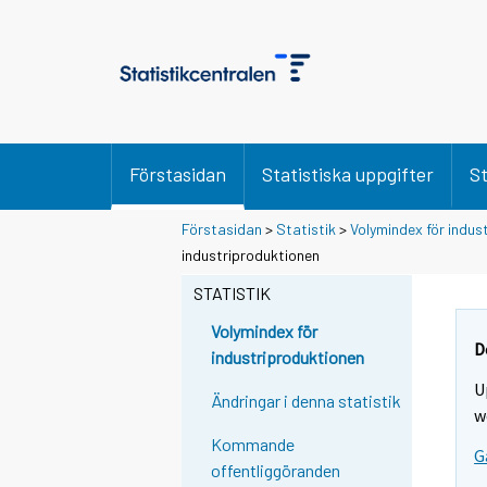
Förstasidan
Statistiska uppgifter
St
Förstasidan
>
Statistik
>
Volymindex för indus
industriproduktionen
STATISTIK
Volymindex för
D
industriproduktionen
U
Ändringar i denna statistik
w
Kommande
G
offentliggöranden