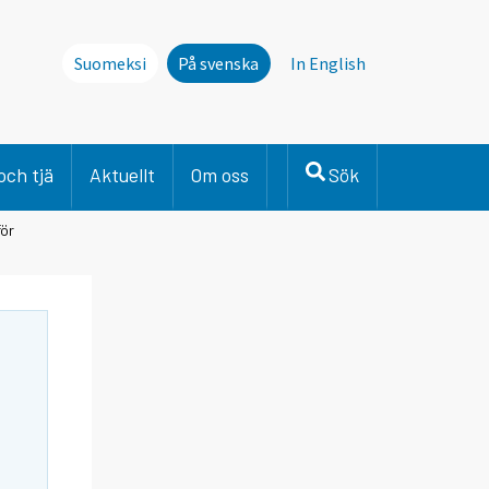
Suomeksi
På svenska
In English
och tjä
Aktuellt
Om oss
Sök
för