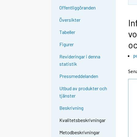
Offentliggöranden
Översikter
In
vo
Tabeller
oc
Figurer
p
Revideringar i denna
statistik
Sena
Pressmeddelanden
Utbud av produkter och
tjänster
Beskrivning
Kvalitetsbeskrivningar
Metodbeskrivningar