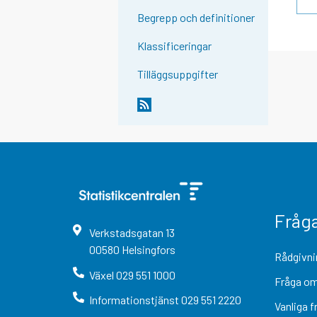
Begrepp och definitioner
Klassificeringar
Tilläggsuppgifter
Fråg
Verkstadsgatan
13
00580
Helsingfors
Rådgivni
Växel
029 551 1000
Fråga om
Informationstjänst
029 551 2220
Vanliga f