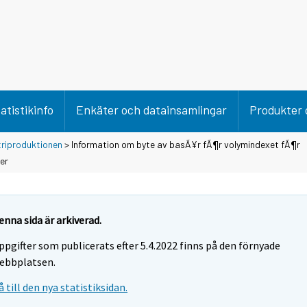
atistikinfo
Enkäter och datainsamlingar
Produkter 
triproduktionen
> Information om byte av basÃ¥r fÃ¶r volymindexet fÃ¶r
er
enna sida är arkiverad.
ppgifter som publicerats efter 5.4.2022 finns på den förnyade
ebbplatsen.
å till den nya statistiksidan.