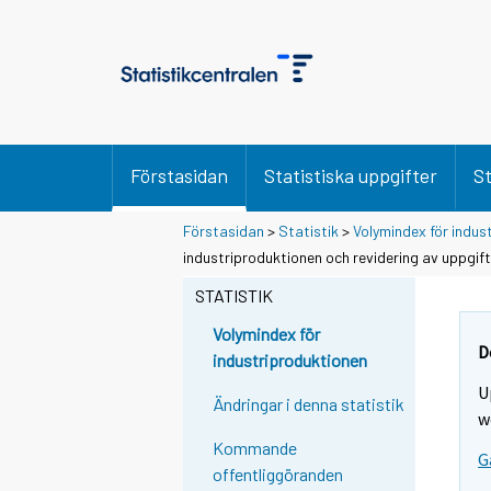
Förstasidan
Statistiska uppgifter
St
Förstasidan
>
Statistik
>
Volymindex för indus
industriproduktionen och revidering av uppgift
STATISTIK
Volymindex för
D
industriproduktionen
U
Ändringar i denna statistik
w
Kommande
G
offentliggöranden