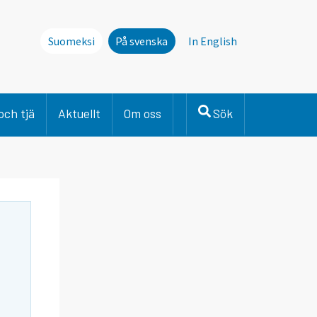
Suomeksi
På svenska
In English
och tjä
Aktuellt
Om oss
Sök