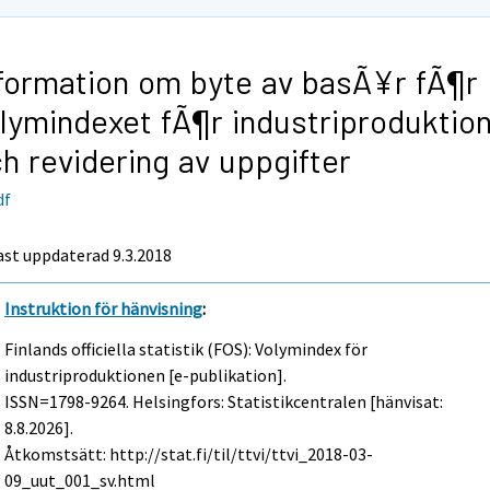
formation om byte av basÃ¥r fÃ¶r
lymindexet fÃ¶r industriproduktio
h revidering av uppgifter
df
st uppdaterad 9.3.2018
Instruktion för hänvisning
:
Finlands officiella statistik (FOS): Volymindex för
industriproduktionen [e-publikation].
ISSN=1798-9264. Helsingfors: Statistikcentralen [hänvisat:
8.8.2026].
Åtkomstsätt: http://stat.fi/til/ttvi/ttvi_2018-03-
09_uut_001_sv.html