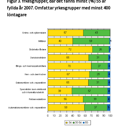
Figur 3. Yrkesgrupper, där det fanns minst (%) 55 år
fyllda år 2007. Omfattar yrkesgrupper med minst 400
löntagare