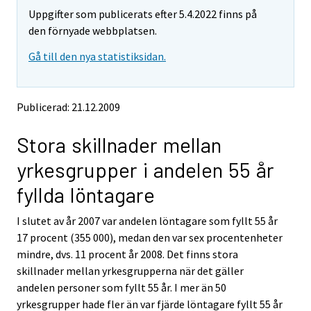
m
m
Uppgifter som publicerats efter 5.4.2022 finns på
o
o
v
v
den förnyade webbplatsen.
i
i
Gå till den nya statistiksidan.
n
n
g
g
t
t
o
o
Publicerad: 21.12.2009
a
a
n
n
Stora skillnader mellan
o
o
t
t
yrkesgrupper i andelen 55 år
h
h
e
e
fyllda löntagare
r
r
s
s
I slutet av år 2007 var andelen löntagare som fyllt 55 år
e
e
17 procent (355 000), medan den var sex procentenheter
r
r
v
v
mindre, dvs. 11 procent år 2008. Det finns stora
i
i
skillnader mellan yrkesgrupperna när det gäller
c
c
andelen personer som fyllt 55 år. I mer än 50
e
e
yrkesgrupper hade fler än var fjärde löntagare fyllt 55 år
.
.