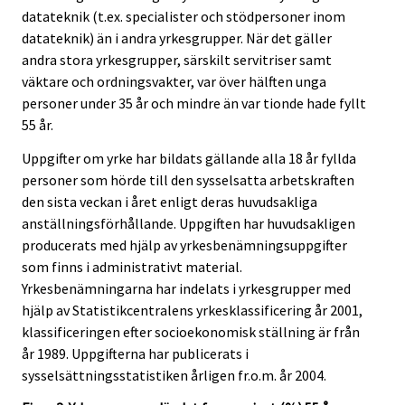
datateknik (t.ex. specialister och stödpersoner inom
datateknik) än i andra yrkesgrupper. När det gäller
andra stora yrkesgrupper, särskilt servitriser samt
väktare och ordningsvakter, var över hälften unga
personer under 35 år och mindre än var tionde hade fyllt
55 år.
Uppgifter om yrke har bildats gällande alla 18 år fyllda
personer som hörde till den sysselsatta arbetskraften
den sista veckan i året enligt deras huvudsakliga
anställningsförhållande. Uppgiften har huvudsakligen
producerats med hjälp av yrkesbenämningsuppgifter
som finns i administrativt material.
Yrkesbenämningarna har indelats i yrkesgrupper med
hjälp av Statistikcentralens yrkesklassificering år 2001,
klassificeringen efter socioekonomisk ställning är från
år 1989. Uppgifterna har publicerats i
sysselsättningsstatistiken årligen fr.o.m. år 2004.