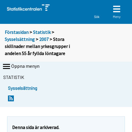
Meny
Sök
Förstasidan
>
Statistik
>
Sysselsättning
>
2007
> Stora
skillnader mellan yrkesgrupper i
andelen 55 år fyllda löntagare
Öppna menyn
STATISTIK
Sysselsättning
Y
Y
o
o
u
u
a
a
r
r
e
e
Denna sida är arkiverad.