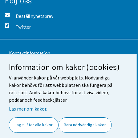
Följ oss
Beställ nyhetsbrev
Twitter
Kontaktinformation
Information om kakor (cookies)
Respons
Användarvillkor
Vi använder kakor på vår webbplats. Nödvändiga
kakor behövs för att webbplatsen ska fungera på
Dataskydd
rätt sätt. Andra kakor behövs för att visa videor,
poddar och feedbacktjäster.
Tillgänglighet
Läs mer om kakor.
Information om webbplatsen
Jag tillåter alla kakor
Bara nödvändiga kakor
Cookie-inställningar