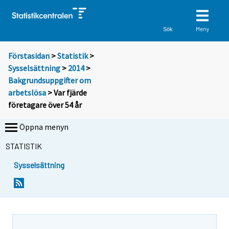
Meny
Sök
Förstasidan
>
Statistik
>
Sysselsättning
>
2014
>
Bakgrundsuppgifter om
arbetslösa
> Var fjärde
företagare över 54 år
Öppna menyn
STATISTIK
Sysselsättning
Y
Y
o
o
u
u
a
a
r
r