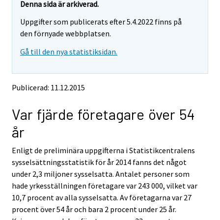
e
e
Denna sida är arkiverad.
m
m
Uppgifter som publicerats efter 5.4.2022 finns på
o
o
v
v
den förnyade webbplatsen.
i
i
Gå till den nya statistiksidan.
n
n
g
g
t
t
o
o
Publicerad: 11.12.2015
a
a
n
n
Var fjärde företagare över 54
o
o
t
t
år
h
h
e
e
Enligt de preliminära uppgifterna i Statistikcentralens
r
r
s
s
sysselsättningsstatistik för år 2014 fanns det något
e
e
under 2,3 miljoner sysselsatta. Antalet personer som
r
r
hade yrkesställningen företagare var 243 000, vilket var
v
v
10,7 procent av alla sysselsatta. Av företagarna var 27
i
i
procent över 54 år och bara 2 procent under 25 år.
c
c
e
e