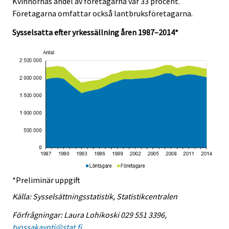
Kvinnornas andel av företagarna var 33 procent.
.
.
Företagarna omfattar också lantbruksföretagarna.
Sysselsatta efter yrkessällning åren 1987–2014*
*Preliminär uppgift
Källa: Sysselsättningsstatistik, Statistikcentralen
Förfrågningar: Laura Lohikoski 029 551 3396,
tyossakaynti@stat.fi