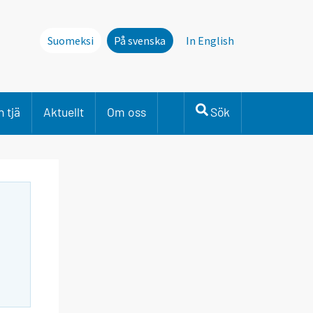
Suomeksi
På svenska
In English
 tjä
Aktuellt
Om oss
Sök