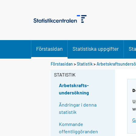
Förstasidan
Statistiska uppgifter
Sta
Förstasidan
>
Statistik
>
Arbetskraftsunders
STATISTIK
Arbetskrafts-
D
undersökning
U
Ändringar i denna
w
statistik
G
Kommande
offentliggöranden