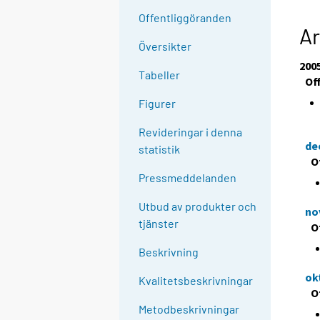
Offentliggöranden
Ar
Översikter
200
Tabeller
Of
Figurer
Revideringar i denna
de
statistik
O
Pressmeddelanden
Utbud av produkter och
no
tjänster
O
Beskrivning
ok
Kvalitetsbeskrivningar
O
Metodbeskrivningar