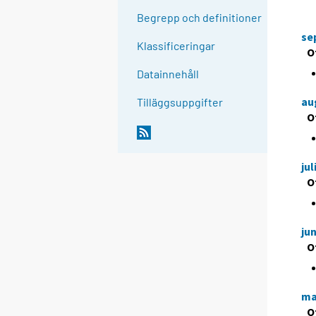
Begrepp och definitioner
se
Klassificeringar
O
Datainnehåll
au
Tilläggsuppgifter
O
jul
O
jun
O
ma
O