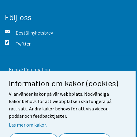
Följ oss
Beställ nyhetsbrev
Twitter
Kontaktinformation
Information om kakor (cookies)
Respons
Vi använder kakor på vår webbplats. Nödvändiga
Användarvillkor
kakor behövs för att webbplatsen ska fungera på
Dataskydd
rätt sätt. Andra kakor behövs för att visa videor,
poddar och feedbacktjäster.
Tillgänglighet
Läs mer om kakor.
Information om webbplatsen