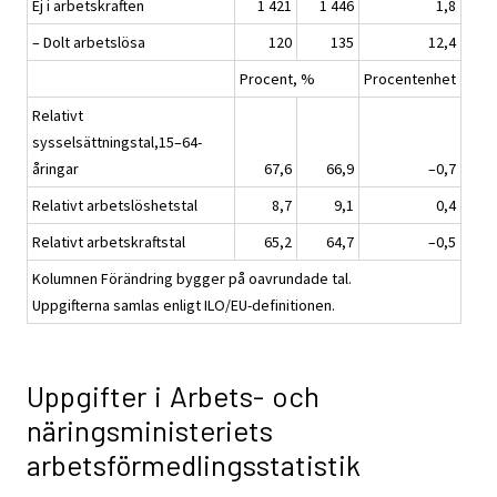
Ej i arbetskraften
1 421
1 446
1,8
– Dolt arbetslösa
120
135
12,4
Procent, %
Procentenhet
Relativt
sysselsättningstal,15–64-
åringar
67,6
66,9
–0,7
Relativt arbetslöshetstal
8,7
9,1
0,4
Relativt arbetskraftstal
65,2
64,7
–0,5
Kolumnen Förändring bygger på oavrundade tal.
Uppgifterna samlas enligt ILO/EU-definitionen.
Uppgifter i Arbets- och
näringsministeriets
arbetsförmedlingsstatistik