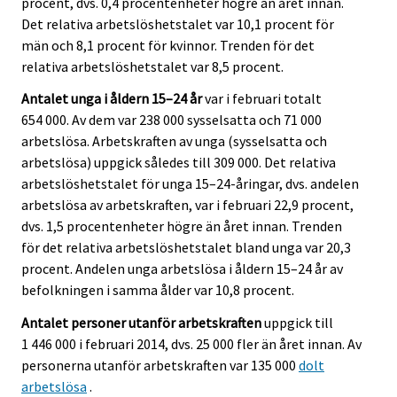
procent, dvs. 0,4 procentenheter högre än året innan.
Det relativa arbetslöshetstalet var 10,1 procent för
män och 8,1 procent för kvinnor. Trenden för det
relativa arbetslöshetstalet var 8,5 procent.
Antalet unga i åldern 15–24 år
var i februari totalt
654 000. Av dem var 238 000 sysselsatta och 71 000
arbetslösa. Arbetskraften av unga (sysselsatta och
arbetslösa) uppgick således till 309 000. Det relativa
arbetslöshetstalet för unga 15–24-åringar, dvs. andelen
arbetslösa av arbetskraften, var i februari 22,9 procent,
dvs. 1,5 procentenheter högre än året innan. Trenden
för det relativa arbetslöshetstalet bland unga var 20,3
procent. Andelen unga arbetslösa i åldern 15–24 år av
befolkningen i samma ålder var 10,8 procent.
Antalet personer utanför arbetskraften
uppgick till
1 446 000 i februari 2014, dvs. 25 000 fler än året innan. Av
personerna utanför arbetskraften var 135 000
dolt
arbetslösa
.