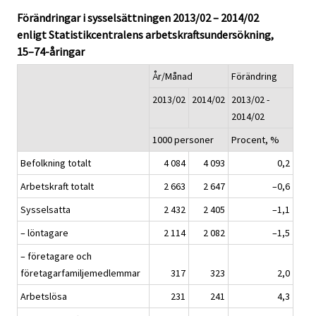
Förändringar i sysselsättningen 2013/02 – 2014/02
enligt Statistikcentralens arbetskraftsundersökning,
15–74-åringar
År/Månad
Förändring
2013/02
2014/02
2013/02 -
2014/02
1000 personer
Procent, %
Befolkning totalt
4 084
4 093
0,2
Arbetskraft totalt
2 663
2 647
–0,6
Sysselsatta
2 432
2 405
–1,1
– löntagare
2 114
2 082
–1,5
– företagare och
företagarfamiljemedlemmar
317
323
2,0
Arbetslösa
231
241
4,3