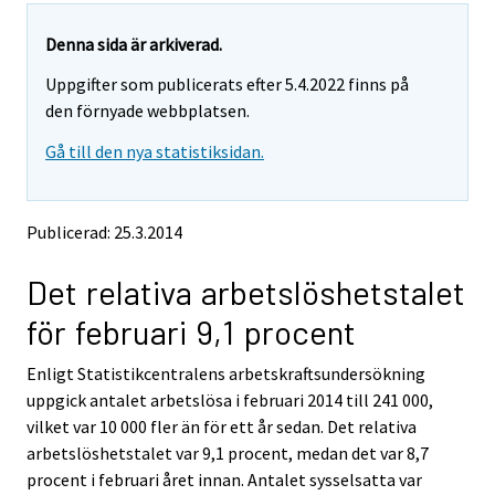
a
a
a
a
a
a
r
r
r
r
r
r
r
r
e
e
Denna sida är arkiverad.
m
m
e
e
e
e
e
e
Uppgifter som publicerats efter 5.4.2022 finns på
o
o
m
m
m
m
m
m
v
v
den förnyade webbplatsen.
o
o
o
o
o
o
i
i
v
v
v
v
v
v
Gå till den nya statistiksidan.
n
n
i
i
i
i
i
i
g
g
t
t
n
n
n
n
n
n
o
o
g
g
g
g
g
g
Publicerad: 25.3.2014
a
a
t
t
t
t
t
t
n
n
o
o
o
o
o
o
Det relativa arbetslöshetstalet
o
o
a
a
a
a
a
a
t
t
för februari 9,1 procent
h
h
n
n
n
n
n
n
e
e
o
o
o
o
o
o
Enligt Statistikcentralens arbetskraftsundersökning
r
r
t
t
t
t
t
t
s
s
uppgick antalet arbetslösa i februari 2014 till 241 000,
h
h
h
h
h
h
e
e
vilket var 10 000 fler än för ett år sedan. Det relativa
e
e
e
e
e
e
r
r
arbetslöshetstalet var 9,1 procent, medan det var 8,7
v
v
r
r
r
r
r
r
procent i februari året innan. Antalet sysselsatta var
i
i
s
s
s
s
s
s