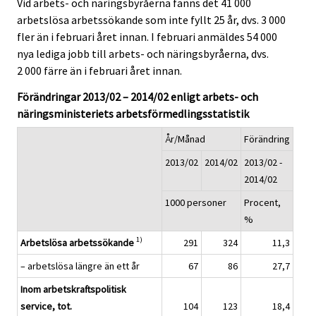
Vid arbets- och näringsbyråerna fanns det 41 000
arbetslösa arbetssökande som inte fyllt 25 år, dvs. 3 000
fler än i februari året innan. I februari anmäldes 54 000
nya lediga jobb till arbets- och näringsbyråerna, dvs.
2 000 färre än i februari året innan.
Förändringar 2013/02 – 2014/02 enligt arbets- och
näringsministeriets arbetsförmedlingsstatistik
År/Månad
Förändring
2013/02
2014/02
2013/02 -
2014/02
1000 personer
Procent,
%
1)
Arbetslösa arbetssökande
291
324
11,3
– arbetslösa längre än ett år
67
86
27,7
Inom arbetskraftspolitisk
service, tot.
104
123
18,4