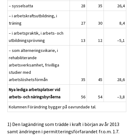
– sysselsatta
28
35
26,4
– i arbetskraftsutbildning, i
träning
27
30
8,4
– i arbetspraktik, i arbets- och
utbildningsprövning
13
12
–5,1
– som alterneringsvikarie, i
rehabiliterande
arbetsverksamhet, frivilliga
studier med
arbetslöshetsförmån
35
45
28,6
Nya lediga arbetsplatser vid
arbets- och näringsbyråerna
56
54
–3,8
Kolumnen Förändring bygger på oavrundade tal.
1) Den lagändring som trädde i kraft i början av år 2013
samt ändringen i permitteringsförfarandet fr.o.m. 1.7.