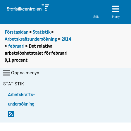
Meny
Sök
Förstasidan
>
Statistik
>
Arbetskraftsundersökning
>
2014
>
februari
> Det relativa
arbetslöshetstalet för februari
9,1 procent
Öppna menyn
STATISTIK
Arbetskrafts-
undersökning
Y
Y
Y
Y
Y
Y
Y
Y
o
o
o
o
o
o
o
o
u
u
u
u
u
u
u
u
a
a