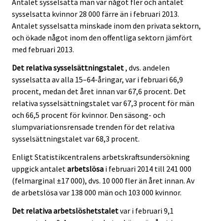
Antalet sysselsatta män var något fler och antalet
sysselsatta kvinnor 28 000 färre än i februari 2013.
Antalet sysselsatta minskade inom den privata sektorn,
och ökade något inom den offentliga sektorn jämfört
med februari 2013.
Det relativa sysselsättningstalet
, dvs. andelen
sysselsatta av alla 15–64-åringar, var i februari 66,9
procent, medan det året innan var 67,6 procent. Det
relativa sysselsättningstalet var 67,3 procent för män
och 66,5 procent för kvinnor. Den säsong- och
slumpvariationsrensade trenden för det relativa
sysselsättningstalet var 68,3 procent.
Enligt Statistikcentralens arbetskraftsundersökning
uppgick antalet
arbetslösa
i februari 2014 till 241 000
(felmarginal ±17 000), dvs. 10 000 fler än året innan. Av
de arbetslösa var 138 000 män och 103 000 kvinnor.
Det relativa arbetslöshetstalet
var i februari 9,1