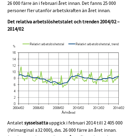
26 000 färre än i februari året innan. Det fanns 25 000
c
c
e
e
e
e
e
e
e
e
personer fler utanför arbetskraften än året innan.
r
r
r
r
r
r
.
.
v
v
v
v
v
v
Det relativa arbetslöshetstalet och trenden 2004/02 –
i
i
i
i
i
i
2014/02
c
c
c
c
c
c
e
e
e
e
e
e
.
.
.
.
.
.
Antalet
sysselsatta
uppgick i februari 2014 till 2 405 000
(felmarginal ±32 000), dvs. 26 000 färre än året innan.