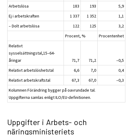
Arbetslösa
183
193
5,9
Ej i arbetskraften
1 337
1 352
1,1
– Dolt arbetslösa
122
125
3,2
Procent, %
Procentenhet
Relativt
sysselsättningstal,15–64-
åringar
71,7
71,2
–0,5
Relativt arbetslöshetstal
6,6
7,0
0,4
Relativt arbetskraftstal
67,3
67,0
–0,3
Kolumnen Förändring bygger på oavrundade tal.
Uppgifterna samlas enligt ILO/EU-definitionen.
Uppgifter i Arbets- och
näringsministeriets