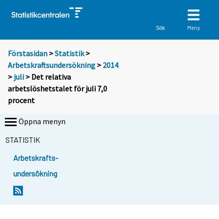
Meny
Sök
Förstasidan
>
Statistik
>
Arbetskraftsundersökning
>
2014
>
juli
> Det relativa
arbetslöshetstalet för juli 7,0
procent
Öppna menyn
STATISTIK
Arbetskrafts-
undersökning
Y
Y
Y
Y
Y
Y
Y
Y
o
o
o
o
o
o
o
o
u
u
u
u
u
u
u
u
a
a