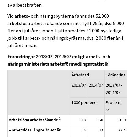
av arbetskraften.
Vid arbets- och näringsbyråerna fanns det 52 000
arbetslösa arbetssökande som inte fyllt 25 år, dvs. 5 000
fler än i juli året innan. I juli anmäldes 31 000 nya lediga
jobb till arbets- och näringsbyråerna, dvs. 2 000 fler än i
juli året innan.
Förändringar 2013/07–2014/07 enligt arbets- och
näringsministeriets arbetsförmedlingsstatistik
År/Månad
Förändring
2013/07
2014/07
2013/07 -
2014/07
1000 personer
Procent,
%
1)
Arbetslösa arbetssökande
319
350
10,0
– arbetslösa längre än ett år
76
93
22,4