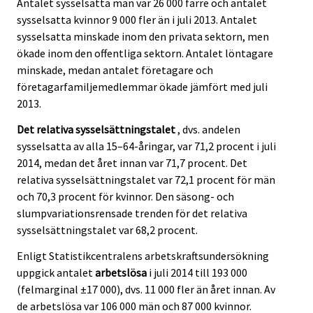
Antalet sysselsatta män var 26 000 färre och antalet
sysselsatta kvinnor 9 000 fler än i juli 2013. Antalet
sysselsatta minskade inom den privata sektorn, men
ökade inom den offentliga sektorn. Antalet löntagare
minskade, medan antalet företagare och
företagarfamiljemedlemmar ökade jämfört med juli
2013.
Det relativa sysselsättningstalet
, dvs. andelen
sysselsatta av alla 15–64-åringar, var 71,2 procent i juli
2014, medan det året innan var 71,7 procent. Det
relativa sysselsättningstalet var 72,1 procent för män
och 70,3 procent för kvinnor. Den säsong- och
slumpvariationsrensade trenden för det relativa
sysselsättningstalet var 68,2 procent.
Enligt Statistikcentralens arbetskraftsundersökning
uppgick antalet
arbetslösa
i juli 2014 till 193 000
(felmarginal ±17 000), dvs. 11 000 fler än året innan. Av
de arbetslösa var 106 000 män och 87 000 kvinnor.