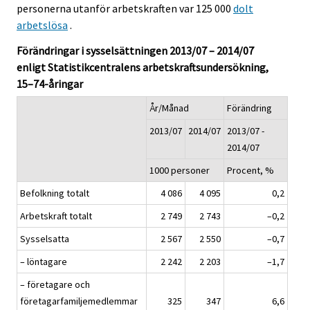
personerna utanför arbetskraften var 125 000
dolt
arbetslösa
.
Förändringar i sysselsättningen 2013/07 – 2014/07
enligt Statistikcentralens arbetskraftsundersökning,
15–74-åringar
År/Månad
Förändring
2013/07
2014/07
2013/07 -
2014/07
1000 personer
Procent, %
Befolkning totalt
4 086
4 095
0,2
Arbetskraft totalt
2 749
2 743
–0,2
Sysselsatta
2 567
2 550
–0,7
– löntagare
2 242
2 203
–1,7
– företagare och
företagarfamiljemedlemmar
325
347
6,6