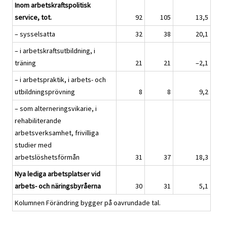
Inom arbetskraftspolitisk
service, tot.
92
105
13,5
– sysselsatta
32
38
20,1
– i arbetskraftsutbildning, i
träning
21
21
–2,1
– i arbetspraktik, i arbets- och
utbildningsprövning
8
8
9,2
– som alterneringsvikarie, i
rehabiliterande
arbetsverksamhet, frivilliga
studier med
arbetslöshetsförmån
31
37
18,3
Nya lediga arbetsplatser vid
arbets- och näringsbyråerna
30
31
5,1
Kolumnen Förändring bygger på oavrundade tal.