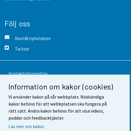
Följ oss
Beställ nyhetsbrev
Twitter
Kontaktinformation
Information om kakor (cookies)
Respons
Vi använder kakor på vår webbplats. Nödvändiga
Användarvillkor
kakor behövs för att webbplatsen ska fungera på
Dataskydd
rätt sätt. Andra kakor behövs för att visa videor,
poddar och feedbacktjäster.
Tillgänglighet
Läs mer om kakor.