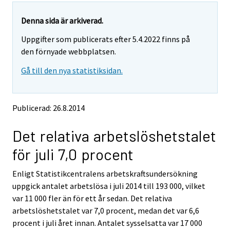
a
a
a
a
a
a
r
r
r
r
r
r
r
r
e
e
Denna sida är arkiverad.
m
m
e
e
e
e
e
e
Uppgifter som publicerats efter 5.4.2022 finns på
o
o
m
m
m
m
m
m
v
v
den förnyade webbplatsen.
o
o
o
o
o
o
i
i
v
v
v
v
v
v
Gå till den nya statistiksidan.
n
n
i
i
i
i
i
i
g
g
t
t
n
n
n
n
n
n
o
o
g
g
g
g
g
g
Publicerad: 26.8.2014
a
a
t
t
t
t
t
t
n
n
o
o
o
o
o
o
Det relativa arbetslöshetstalet
o
o
a
a
a
a
a
a
t
t
för juli 7,0 procent
h
h
n
n
n
n
n
n
e
e
o
o
o
o
o
o
Enligt Statistikcentralens arbetskraftsundersökning
r
r
t
t
t
t
t
t
s
s
uppgick antalet arbetslösa i juli 2014 till 193 000, vilket
h
h
h
h
h
h
e
e
var 11 000 fler än för ett år sedan. Det relativa
e
e
e
e
e
e
r
r
arbetslöshetstalet var 7,0 procent, medan det var 6,6
v
v
r
r
r
r
r
r
procent i juli året innan. Antalet sysselsatta var 17 000
i
i
s
s
s
s
s
s