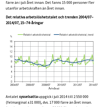
färre än i juli året innan. Det fanns 15 000 personer fler
c
c
e
e
e
e
e
e
e
e
utanför arbetskraften än året innan.
r
r
r
r
r
r
.
.
v
v
v
v
v
v
Det relativa arbetslöshetstalet och trenden 2004/07–
i
i
i
i
i
i
2014/07, 15–74-åringar
c
c
c
c
c
c
e
e
e
e
e
e
.
.
.
.
.
.
Antalet
sysselsatta
uppgick i juli 2014 till 2 550 000
(felmarginal ±31 000), dvs. 17 000 färre än året innan.