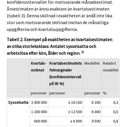
konfidensintervallet för motsvarande månadsestimat.
Årsestimaten är ännu exaktare än kvartalsestimaten
(tabell 3). Denna skillnad i exaktheten är ändå inte lika
stor som motsvarande skillnad mellan de månatliga
uppgifterna och kvartalsuppgifterna.
Tabell 2. Exempel på exaktheten av kvartalsestimaten
av olika storleksklass: Antalet sysselsatta och
1)
arbetslösa efter kön, ålder och region.
Kvartals-
Kvartalsestimatets
Medelfel
Relativt
estimat
felmarginaler
medelfel
(konfidensintervall
på 95 %)
personer
personer
personer
%
Sysselsatta
2 400 000
± 16 100
8 200
0,3
1 200 000
± 12 500
6 400
0,5
600 000
± 8 800
4 500
0,8