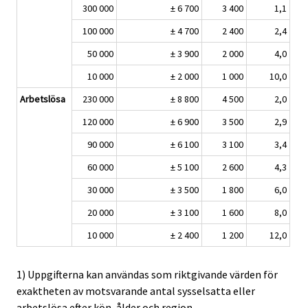
300 000
± 6 700
3 400
1,1
100 000
± 4 700
2 400
2,4
50 000
± 3 900
2 000
4,0
10 000
± 2 000
1 000
10,0
Arbetslösa
230 000
± 8 800
4 500
2,0
120 000
± 6 900
3 500
2,9
90 000
± 6 100
3 100
3,4
60 000
± 5 100
2 600
4,3
30 000
± 3 500
1 800
6,0
20 000
± 3 100
1 600
8,0
10 000
± 2 400
1 200
12,0
1) Uppgifterna kan användas som riktgivande värden för
exaktheten av motsvarande antal sysselsatta eller
arbetslösa efter kön, ålder och region.