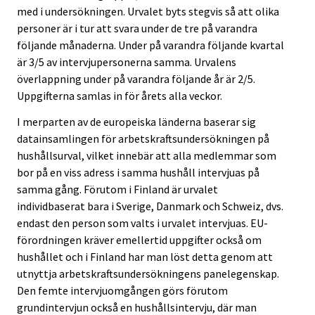
med i undersökningen. Urvalet byts stegvis så att olika
personer är i tur att svara under de tre på varandra
följande månaderna. Under på varandra följande kvartal
är 3/5 av intervjupersonerna samma. Urvalens
överlappning under på varandra följande år är 2/5.
Uppgifterna samlas in för årets alla veckor.
I merparten av de europeiska länderna baserar sig
datainsamlingen för arbetskraftsundersökningen på
hushållsurval, vilket innebär att alla medlemmar som
bor på en viss adress i samma hushåll intervjuas på
samma gång. Förutom i Finland är urvalet
individbaserat bara i Sverige, Danmark och Schweiz, dvs.
endast den person som valts i urvalet intervjuas. EU-
förordningen kräver emellertid uppgifter också om
hushållet och i Finland har man löst detta genom att
utnyttja arbetskraftsundersökningens panelegenskap.
Den femte intervjuomgången görs förutom
grundintervjun också en hushållsintervju, där man