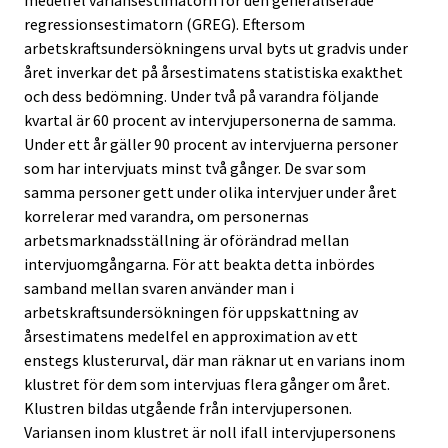
medelfel variansestimatorn för den generaliserade
regressionsestimatorn (GREG). Eftersom
arbetskraftsundersökningens urval byts ut gradvis under
året inverkar det på årsestimatens statistiska exakthet
och dess bedömning. Under två på varandra följande
kvartal är 60 procent av intervjupersonerna de samma.
Under ett år gäller 90 procent av intervjuerna personer
som har intervjuats minst två gånger. De svar som
samma personer gett under olika intervjuer under året
korrelerar med varandra, om personernas
arbetsmarknadsställning är oförändrad mellan
intervjuomgångarna. För att beakta detta inbördes
samband mellan svaren använder man i
arbetskraftsundersökningen för uppskattning av
årsestimatens medelfel en approximation av ett
enstegs klusterurval, där man räknar ut en varians inom
klustret för dem som intervjuas flera gånger om året.
Klustren bildas utgående från intervjupersonen.
Variansen inom klustret är noll ifall intervjupersonens