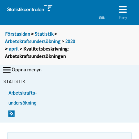
Meny
Sök
Förstasidan
>
Statistik
>
Arbetskraftsundersökning
>
2020
>
april
> Kvalitetsbeskrivning:
Arbetskraftsundersökningen
Öppna menyn
STATISTIK
Arbetskrafts-
undersökning
Y
Y
o
o
u
u
a
a