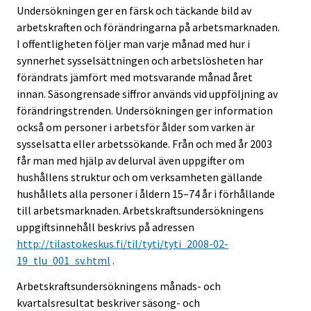
Undersökningen ger en färsk och täckande bild av
arbetskraften och förändringarna på arbetsmarknaden.
I offentligheten följer man varje månad med hur i
synnerhet sysselsättningen och arbetslösheten har
förändrats jämfört med motsvarande månad året
innan. Säsongrensade siffror används vid uppföljning av
förändringstrenden. Undersökningen ger information
också om personer i arbetsför ålder som varken är
sysselsatta eller arbetssökande. Från och med år 2003
får man med hjälp av delurval även uppgifter om
hushållens struktur och om verksamheten gällande
hushållets alla personer i åldern 15–74 år i förhållande
till arbetsmarknaden. Arbetskraftsundersökningens
uppgiftsinnehåll beskrivs på adressen
http://tilastokeskus.fi/til/tyti/tyti_2008-02-
19_tlu_001_sv.html
.
Arbetskraftsundersökningens månads- och
kvartalsresultat beskriver säsong- och