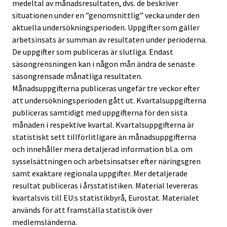
medeltal av månadsresultaten, dvs. de beskriver
situationen under en ”genomsnittlig” vecka under den
aktuella undersökningsperioden. Uppgifter som gäller
arbetsinsats är summan av resultaten under perioderna.
De uppgifter som publiceras är slutliga. Endast
säsongrensningen kan i någon mån ändra de senaste
säsongrensade månatliga resultaten.
Månadsuppgifterna publiceras ungefär tre veckor efter
att undersökningsperioden gått ut. Kvartalsuppgifterna
publiceras samtidigt med uppgifterna för den sista
månaden i respektive kvartal. Kvartalsuppgifterna är
statistiskt sett tillförlitligare än månadsuppgifterna
och innehåller mera detaljerad information bl.a. om
sysselsättningen och arbetsinsatser efter näringsgren
samt exaktare regionala uppgifter. Mer detaljerade
resultat publiceras i årsstatistiken. Material levereras
kvartalsvis till EU:s statistikbyrå, Eurostat. Materialet
används för att framställa statistik över
medlemsländerna.