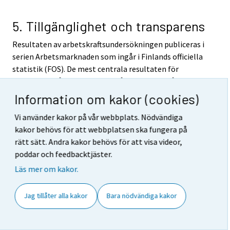
5. Tillgänglighet och transparens
Resultaten av arbetskraftsundersökningen publiceras i
serien Arbetsmarknaden som ingår i Finlands officiella
statistik (FOS). De mest centrala resultaten för
respektive månad, kvartal och år publiceras på
bestämda dagar på internet på
Information om kakor (cookies)
arbetskraftsundersökningens ingångssida
Vi använder kakor på vår webbplats. Nödvändiga
http://tilastokeskus.fi/til/tyti/index_sv.html
. Via
kakor behövs för att webbplatsen ska fungera på
länkarna på ingångssidan kommer man bl.a. till
rätt sätt. Andra kakor behövs för att visa videor,
statistikens kvalitetsbeskrivning, begrepp och
poddar och feedbacktjäster.
definitioner samt arbetskraftsundersökningens
avgiftsfria statistikdatabastabeller (StatFin). Över
Läs mer om kakor.
internet fås uppgifter också ur Statistikcentralens
avgiftsbelagda tidsseriedatabas ASTIKA. Eurostat
Jag tillåter alla kakor
Bara nödvändiga kakor
publicerar arbetskraftsundersökningens kvartals- och
årsuppgifter på sin egen webbplats.