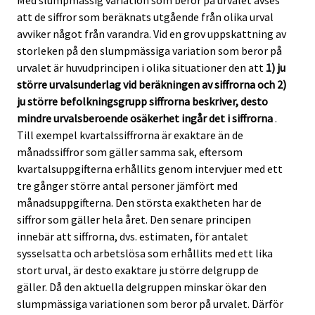
Med slumpmässig variation som beror på urvalet avses
att de siffror som beräknats utgående från olika urval
avviker något från varandra. Vid en grov uppskattning av
storleken på den slumpmässiga variation som beror på
urvalet är huvudprincipen i olika situationer den att
1) ju
större urvalsunderlag vid beräkningen av siffrorna och 2)
ju större befolkningsgrupp siffrorna beskriver, desto
mindre urvalsberoende osäkerhet ingår det i siffrorna
.
Till exempel kvartalssiffrorna är exaktare än de
månadssiffror som gäller samma sak, eftersom
kvartalsuppgifterna erhållits genom intervjuer med ett
tre gånger större antal personer jämfört med
månadsuppgifterna. Den största exaktheten har de
siffror som gäller hela året. Den senare principen
innebär att siffrorna, dvs. estimaten, för antalet
sysselsatta och arbetslösa som erhållits med ett lika
stort urval, är desto exaktare ju större delgrupp de
gäller. Då den aktuella delgruppen minskar ökar den
slumpmässiga variationen som beror på urvalet. Därför