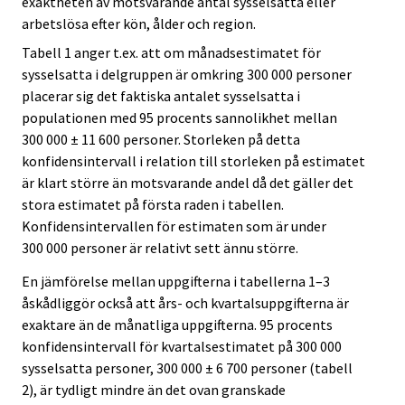
exaktheten av motsvarande antal sysselsatta eller
arbetslösa efter kön, ålder och region.
Tabell 1 anger t.ex. att om månadsestimatet för
sysselsatta i delgruppen är omkring 300 000 personer
placerar sig det faktiska antalet sysselsatta i
populationen med 95 procents sannolikhet mellan
300 000 ± 11 600 personer. Storleken på detta
konfidensintervall i relation till storleken på estimatet
är klart större än motsvarande andel då det gäller det
stora estimatet på första raden i tabellen.
Konfidensintervallen för estimaten som är under
300 000 personer är relativt sett ännu större.
En jämförelse mellan uppgifterna i tabellerna 1–3
åskådliggör också att års- och kvartalsuppgifterna är
exaktare än de månatliga uppgifterna. 95 procents
konfidensintervall för kvartalsestimatet på 300 000
sysselsatta personer, 300 000 ± 6 700 personer (tabell
2), är tydligt mindre än det ovan granskade