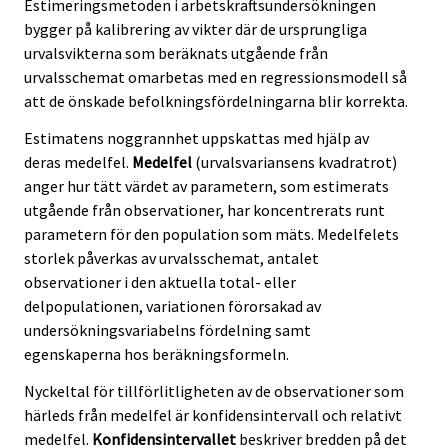
Estimeringsmetoden i arbetskraftsundersökningen
bygger på kalibrering av vikter där de ursprungliga
urvalsvikterna som beräknats utgående från
urvalsschemat omarbetas med en regressionsmodell så
att de önskade befolkningsfördelningarna blir korrekta.
Estimatens noggrannhet uppskattas med hjälp av
deras medelfel.
Medelfel
(urvalsvariansens kvadratrot)
anger hur tätt värdet av parametern, som estimerats
utgående från observationer, har koncentrerats runt
parametern för den population som mäts. Medelfelets
storlek påverkas av urvalsschemat, antalet
observationer i den aktuella total- eller
delpopulationen, variationen förorsakad av
undersökningsvariabelns fördelning samt
egenskaperna hos beräkningsformeln.
Nyckeltal för tillförlitligheten av de observationer som
härleds från medelfel är konfidensintervall och relativt
medelfel.
Konfidensintervallet
beskriver bredden på det