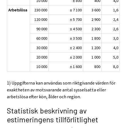
10 000
± 800
400
4,0
Arbetslösa
230 000
± 7 100
3 600
1,6
120 000
± 5 700
2 900
2,4
90 000
± 4 500
2 300
2,6
60 000
± 3 500
1 800
3,0
30 000
± 2 400
1 200
4,0
20 000
± 2 000
1 000
5,0
10 000
± 1 600
800
8,0
1) Uppgifterna kan användas som riktgivande värden för
exaktheten av motsvarande antal sysselsatta eller
arbetslösa efter kön, ålder och region.
Statistisk beskrivning av
estimeringens tillförlitlighet