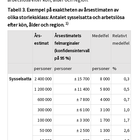
Tabell 3. Exempel på exaktheten av årsestimaten av
olika storleksklass: Antalet sysselsatta och arbetslösa
1)
efter kön, ålder och region.
Års-
Årsestimatets
Medelfel
Relativt
estimat
felmarginaler
medelfel
(konfidensintervall
på 95 %)
personer
personer
personer
%
Sysselsatta
2 400 000
± 15 700
8 000
0,3
1 200 000
± 11 400
5 800
0,5
600 000
± 7 800
4 000
0,7
300 000
± 6 100
3 100
1,0
100 000
± 3 300
1 700
1,7
50 000
± 2 500
1 300
2,6