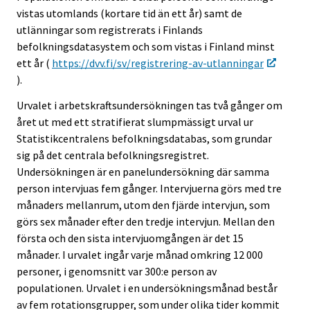
vistas utomlands (kortare tid än ett år) samt de
utlänningar som registrerats i Finlands
befolkningsdatasystem och som vistas i Finland minst
ett år (
https://dvv.fi/sv/registrering-av-utlanningar
).
Urvalet i arbetskraftsundersökningen tas två gånger om
året ut med ett stratifierat slumpmässigt urval ur
Statistikcentralens befolkningsdatabas, som grundar
sig på det centrala befolkningsregistret.
Undersökningen är en panelundersökning där samma
person intervjuas fem gånger. Intervjuerna görs med tre
månaders mellanrum, utom den fjärde intervjun, som
görs sex månader efter den tredje intervjun. Mellan den
första och den sista intervjuomgången är det 15
månader. I urvalet ingår varje månad omkring 12 000
personer, i genomsnitt var 300:e person av
populationen. Urvalet i en undersökningsmånad består
av fem rotationsgrupper, som under olika tider kommit