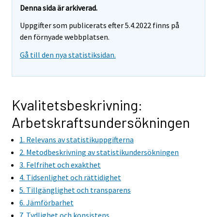
r
r
Denna sida är arkiverad.
e
e
Uppgifter som publicerats efter 5.4.2022 finns på
m
m
den förnyade webbplatsen.
o
o
v
v
Gå till den nya statistiksidan.
i
i
n
n
g
g
t
t
Kvalitetsbeskrivning:
o
o
Arbetskraftsundersökningen
a
a
n
n
1. Relevans av statistikuppgifterna
o
o
2. Metodbeskrivning av statistikundersökningen
t
t
3. Felfrihet och exakthet
h
h
4. Tidsenlighet och rättidighet
e
e
5. Tillgänglighet och transparens
r
r
6. Jämförbarhet
s
s
7. Tydlighet och konsistens
e
e