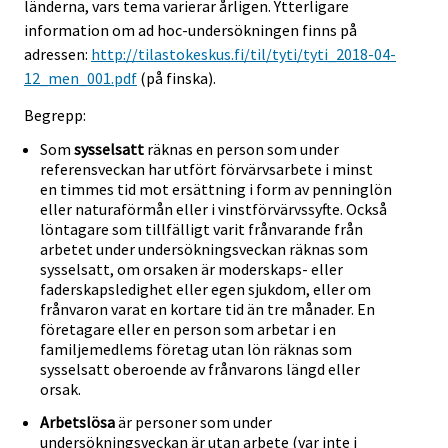
länderna, vars tema varierar årligen. Ytterligare
information om ad hoc-undersökningen finns på
adressen:
http://tilastokeskus.fi/til/tyti/tyti_2018-04-
12_men_001.pdf
(på finska).
Begrepp:
Som
sysselsatt
räknas en person som under
referensveckan har utfört förvärvsarbete i minst
en timmes tid mot ersättning i form av penninglön
eller naturaförmån eller i vinstförvärvssyfte. Också
löntagare som tillfälligt varit frånvarande från
arbetet under undersökningsveckan räknas som
sysselsatt, om orsaken är moderskaps- eller
faderskapsledighet eller egen sjukdom, eller om
frånvaron varat en kortare tid än tre månader. En
företagare eller en person som arbetar i en
familjemedlems företag utan lön räknas som
sysselsatt oberoende av frånvarons längd eller
orsak.
Arbetslösa
är personer som under
undersökningsveckan är utan arbete (var inte i