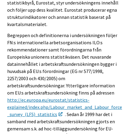
statistikbyrå, Eurostat, styr undersökningens innehåll
och följer upp dess kvalitet. Eurostat producerar egna
strukturindikatorer och annan statistik baserat på
kvartalsmaterialet.
Begreppen och definitionerna i undersökningen följer
FN:s internationella arbetsorganisations ILO:s
rekommendationer samt förordningarna från
Europeiska unionens statistikväsen. Det nuvarande
datainnehållet i arbetskraftsundersökningen bygger i
huvudsak på EU:s förordningar (EG nr 577/1998,
2257/2003 och 430/2005) om
arbetskraftsundersökningar. Ytterligare information
om EU:s arbetskraftsundersökning finns på adressen
http://ec.europa.eu/eurostat/statistics-
explained/index.php/Labour_market_and_Labour_force
_survey_(LFS)_statistics
. Sedan år 1999 har det i
samband med arbetskraftsundersökningen gjorts en
gemensam s.k. ad hoc-tilläggsundersökning för EU-