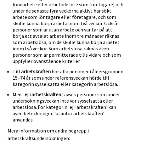
lönearbete eller arbetade inte som företagare) och
under de senaste fyra veckorna aktivt har sökt
arbete som löntagare eller företagare, och som
skulle kunna börja arbeta inom två veckor. Också
personer som är utan arbete och väntar på att
börja ett avtalat arbete inom tre månader räknas
som arbetslösa, om de skulle kunna börja arbetet
inom två veckor. Som arbetslösa räknas även
personer som är permitterade tills vidare och som
uppfyller ovanstående kriterier.
Till
arbetskraften
hör alla personer i åldersgruppen
15–74 år som under referensveckan hörde till
kategorin sysselsatta eller kategorin arbetslösa.
Med '
ej i arbetskraften
' avses personer som under
undersökningsveckan inte var sysselsatta eller
arbetslösa. För kategorin 'ej i arbetskraften' kan
även beteckningen 'utanför arbetskraften'
användas.
Mera information om andra begrepp i
arbetskraftsundersökningen: