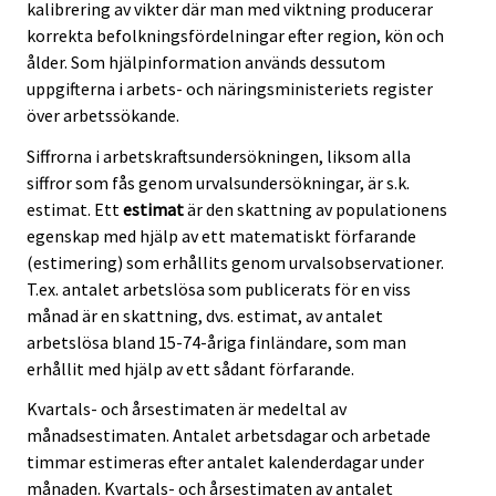
kalibrering av vikter där man med viktning producerar
korrekta befolkningsfördelningar efter region, kön och
ålder. Som hjälpinformation används dessutom
uppgifterna i arbets- och näringsministeriets register
över arbetssökande.
Siffrorna i arbetskraftsundersökningen, liksom alla
siffror som fås genom urvalsundersökningar, är s.k.
estimat. Ett
estimat
är den skattning av populationens
egenskap med hjälp av ett matematiskt förfarande
(estimering) som erhållits genom urvalsobservationer.
T.ex. antalet arbetslösa som publicerats för en viss
månad är en skattning, dvs. estimat, av antalet
arbetslösa bland 15-74-åriga finländare, som man
erhållit med hjälp av ett sådant förfarande.
Kvartals- och årsestimaten är medeltal av
månadsestimaten. Antalet arbetsdagar och arbetade
timmar estimeras efter antalet kalenderdagar under
månaden. Kvartals- och årsestimaten av antalet