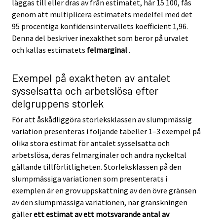
läggas till eller dras av från estimatet, här 15 100, fås
genom att multiplicera estimatets medelfel med det
95 procentiga konfidensintervallets koefficient 1,96.
Denna del beskriver inexakthet som beror på urvalet
och kallas estimatets
felmarginal
.
Exempel på exaktheten av antalet
sysselsatta och arbetslösa efter
delgruppens storlek
För att åskådliggöra storleksklassen av slumpmässig
variation presenteras i följande tabeller 1–3 exempel på
olika stora estimat för antalet sysselsatta och
arbetslösa, deras felmarginaler och andra nyckeltal
gällande tillförlitligheten. Storleksklassen på den
slumpmässiga variationen som presenterats i
exemplen är en grov uppskattning av den övre gränsen
av den slumpmässiga variationen, när granskningen
gäller
ett estimat av ett motsvarande antal av