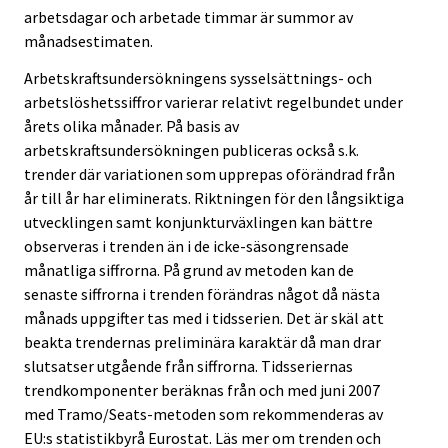
arbetsdagar och arbetade timmar är summor av
månadsestimaten.
Arbetskraftsundersökningens sysselsättnings- och
arbetslöshetssiffror varierar relativt regelbundet under
årets olika månader. På basis av
arbetskraftsundersökningen publiceras också s.k.
trender där variationen som upprepas oförändrad från
år till år har eliminerats. Riktningen för den långsiktiga
utvecklingen samt konjunkturväxlingen kan bättre
observeras i trenden än i de icke-säsongrensade
månatliga siffrorna. På grund av metoden kan de
senaste siffrorna i trenden förändras något då nästa
månads uppgifter tas med i tidsserien. Det är skäl att
beakta trendernas preliminära karaktär då man drar
slutsatser utgående från siffrorna. Tidsseriernas
trendkomponenter beräknas från och med juni 2007
med Tramo/Seats-metoden som rekommenderas av
EU:s statistikbyrå Eurostat. Läs mer om trenden och