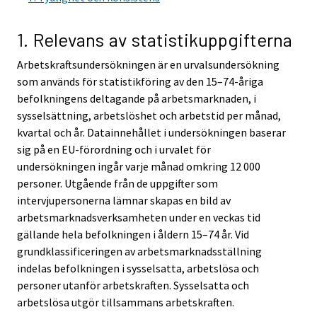
r
r
v
v
1. Relevans av statistikuppgifterna
i
i
Arbetskraftsundersökningen är en urvalsundersökning
c
c
som används för statistikföring av den 15–74-åriga
e
e
befolkningens deltagande på arbetsmarknaden, i
.
.
sysselsättning, arbetslöshet och arbetstid per månad,
kvartal och år. Datainnehållet i undersökningen baserar
sig på en EU-förordning och i urvalet för
undersökningen ingår varje månad omkring 12 000
personer. Utgående från de uppgifter som
intervjupersonerna lämnar skapas en bild av
arbetsmarknadsverksamheten under en veckas tid
gällande hela befolkningen i åldern 15–74 år. Vid
grundklassificeringen av arbetsmarknadsställning
indelas befolkningen i sysselsatta, arbetslösa och
personer utanför arbetskraften. Sysselsatta och
arbetslösa utgör tillsammans arbetskraften.