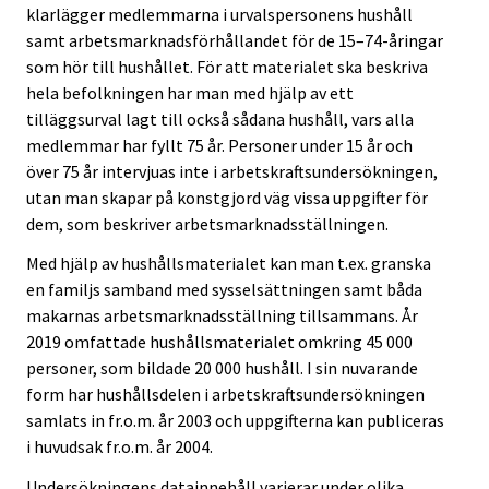
klarlägger medlemmarna i urvalspersonens hushåll
samt arbetsmarknadsförhållandet för de 15–74-åringar
som hör till hushållet. För att materialet ska beskriva
hela befolkningen har man med hjälp av ett
tilläggsurval lagt till också sådana hushåll, vars alla
medlemmar har fyllt 75 år. Personer under 15 år och
över 75 år intervjuas inte i arbetskraftsundersökningen,
utan man skapar på konstgjord väg vissa uppgifter för
dem, som beskriver arbetsmarknadsställningen.
Med hjälp av hushållsmaterialet kan man t.ex. granska
en familjs samband med sysselsättningen samt båda
makarnas arbetsmarknadsställning tillsammans. År
2019 omfattade hushållsmaterialet omkring 45 000
personer, som bildade 20 000 hushåll. I sin nuvarande
form har hushållsdelen i arbetskraftsundersökningen
samlats in fr.o.m. år 2003 och uppgifterna kan publiceras
i huvudsak fr.o.m. år 2004.
Undersökningens datainnehåll varierar under olika