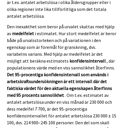
är t.ex. antalet arbetslösa i olika åldersgrupper eller i
olika regioner inte lika tillförlitliga som det totala
antalet arbetslösa.
Den inexakthet som beror på urvalet skattas med hjälp
av
medelfelet
i estimatet. Hur stort medelfelet är beror
både på urvalsstorleken och på variationen i den
egenskap som är föremål för granskning, dvs.
variabelns varians. Med hjälp av medelfelet är det
möjligt att beräkna estimatets
konfidensintervall
, där
populationens värde med en viss sannolikhet återfinns.
Det 95-procentiga konfidensintervall som används i
arbetskraftsundersökningen är ett intervall där det
faktiska värdet för den aktuella egenskapen återfinns
med 95 procents sannolikhet
. Om t.ex. estimatet av
antalet arbetslösa under en viss månad är 230 000 och
dess medelfel 7 700, är det 95-procentiga
konfidensintervallet för antalet arbetslösa 230 000 ± 15
100, dvs. 214 900–245 100 personer. Den del som skall