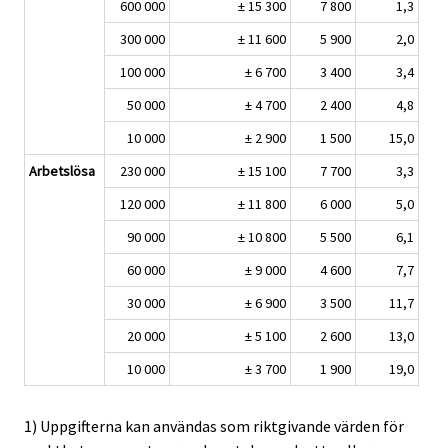
600 000
± 15 300
7 800
1,3
300 000
± 11 600
5 900
2,0
100 000
± 6 700
3 400
3,4
50 000
± 4 700
2 400
4,8
10 000
± 2 900
1 500
15,0
Arbetslösa
230 000
± 15 100
7 700
3,3
120 000
± 11 800
6 000
5,0
90 000
± 10 800
5 500
6,1
60 000
± 9 000
4 600
7,7
30 000
± 6 900
3 500
11,7
20 000
± 5 100
2 600
13,0
10 000
± 3 700
1 900
19,0
1) Uppgifterna kan användas som riktgivande värden för