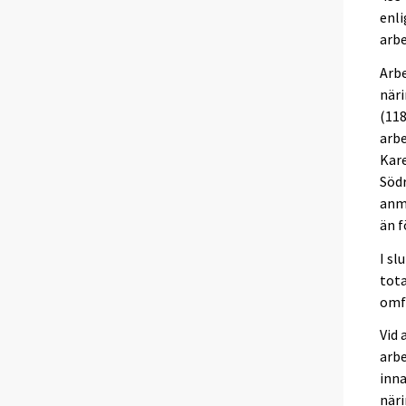
enl
arbe
Arbe
näri
(118
arbe
Kare
Södr
anmä
än f
I sl
tota
omfa
Vid 
arbe
inna
näri