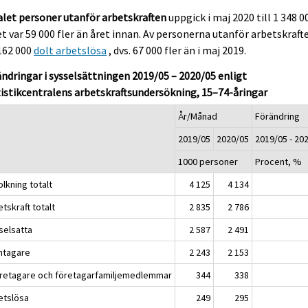
let personer utanför arbetskraften
uppgick i maj 2020 till 1 348 0
et var 59 000 fler än året innan. Av personerna utanför arbetskraft
162 000
dolt arbetslösa
, dvs. 67 000 fler än i maj 2019.
ndringar i sysselsättningen 2019/05 – 2020/05 enligt
istikcentralens arbetskraftsundersökning, 15–74-åringar
År/Månad
Förändring
2019/05
2020/05
2019/05 - 20
1000 personer
Procent, %
lkning totalt
4 125
4 134
tskraft totalt
2 835
2 786
selsatta
2 587
2 491
öntagare
2 243
2 153
öretagare och företagarfamiljemedlemmar
344
338
etslösa
249
295