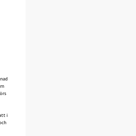
ånad
om
örs
tt i
 och