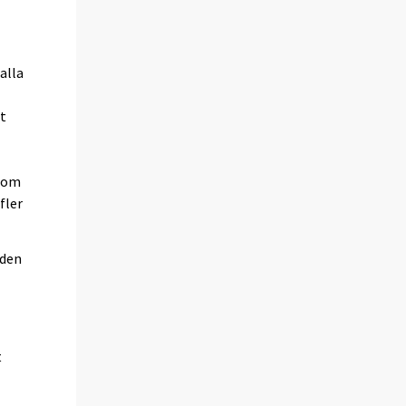
alla
et
 som
fler
aden
t