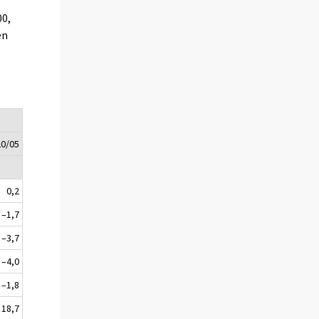
00,
en
20/05
0,2
–1,7
–3,7
–4,0
–1,8
18,7