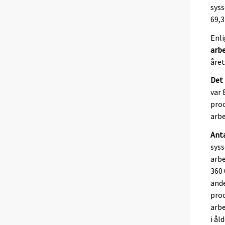
syss
69,3
Enli
arb
året
Det 
var 
proc
arbe
Anta
syss
arbe
360 
ande
proc
arbe
i ål