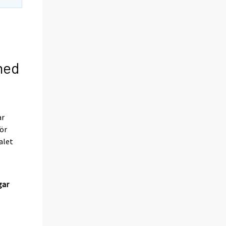
med
ar
för
alet
gar