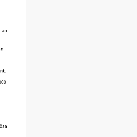
r än
an
nt.
 000
lösa