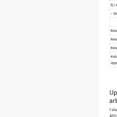
Ej i
– d
Rela
Rela
Rela
Kol
Uppg
Up
ar
I sl
433