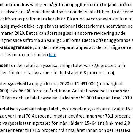
den förändras vanligen något när uppgifterna om följande månad
i tidsserien. Då man drar slutsatser är det skäl att beakta de sena
dsiffrornas preliminära karaktär. På grund av coronaviruset kan 
a sig mycket icke-typiska variationer i tidsserierna under våren o
aren 2020. Detta kan återspeglas i en större revidering av de
ngrensade siffrorna än vanligt. Siffrorna i detta offentliggörande 
e-säsongrensade
, om det inte separat anges att det är fråga om e
nd. Läs mera om trenden
här
.
nden
för det relativa sysselsättningstalet var 72,6 procent och
den för det relativa arbetslöshetstalet 6,8 procent i maj.
alet
sysselsatta
uppgick i maj 2020 till 2 491 000 (felmarginal
000), dvs. 96 000 färre än året innan. Antalet sysselsatta män var
00 färre och antalet sysselsatta kvinnor 50 000 färre än i maj 2019.
relativa sysselsättningstalet
, dvs. andelen sysselsatta av alla 15
gar, var i maj 70,4 procent, medan det året innan var 73,1 procent.
tiva sysselsättningstalet för män i åldern 15–64 år sjönk med 2,8
entenheter till 71,5 procent från maj året innan och det relativa