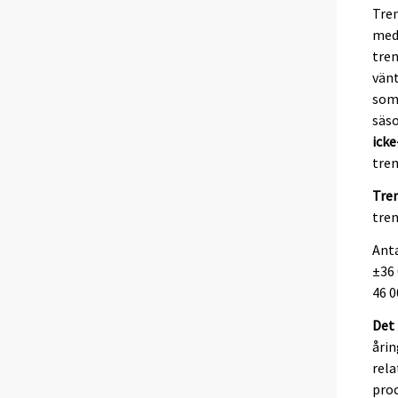
Tren
med 
tren
vänt
somm
säso
ick
tre
Tre
tren
Ant
±36 
46 0
Det 
årin
rela
proc