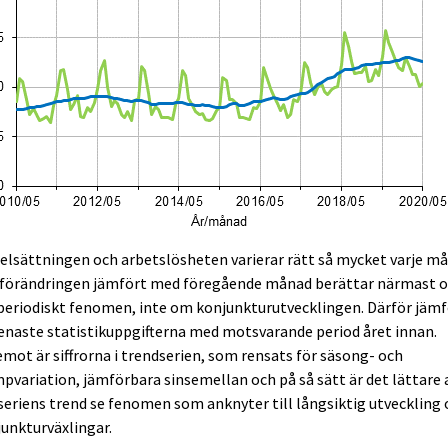
elsättningen och arbetslösheten varierar rätt så mycket varje m
 förändringen jämfört med föregående månad berättar närmast 
periodiskt fenomen, inte om konjunkturutvecklingen. Därför jämf
enaste statistikuppgifterna med motsvarande period året innan.
mot är siffrorna i trendserien, som rensats för säsong- och
pvariation, jämförbara sinsemellan och på så sätt är det lättare a
seriens trend se fenomen som anknyter till långsiktig utveckling
unkturväxlingar.