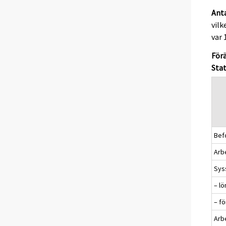
Anta
vilk
var 
Förä
Stat
Befo
Arbe
Sys
– l
– f
Arb