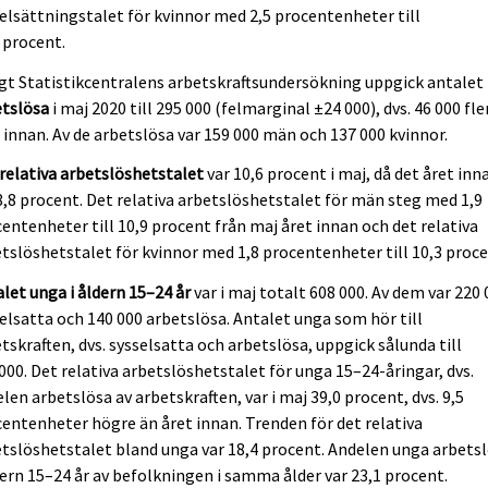
elsättningstalet för kvinnor med 2,5 procentenheter till
 procent.
gt Statistikcentralens arbetskraftsundersökning uppgick antalet
etslösa
i maj 2020 till 295 000 (felmarginal ±24 000), dvs. 46 000 fle
 innan. Av de arbetslösa var 159 000 män och 137 000 kvinnor.
relativa arbetslöshetstalet
var 10,6 procent i maj, då det året inn
8,8 procent. Det relativa arbetslöshetstalet för män steg med 1,9
entenheter till 10,9 procent från maj året innan och det relativa
tslöshetstalet för kvinnor med 1,8 procentenheter till 10,3 proce
let unga i åldern 15–24 år
var i maj totalt 608 000. Av dem var 220
elsatta och 140 000 arbetslösa. Antalet unga som hör till
tskraften, dvs. sysselsatta och arbetslösa, uppgick sålunda till
000. Det relativa arbetslöshetstalet för unga 15–24-åringar, dvs.
len arbetslösa av arbetskraften, var i maj 39,0 procent, dvs. 9,5
entenheter högre än året innan. Trenden för det relativa
tslöshetstalet bland unga var 18,4 procent. Andelen unga arbets
dern 15–24 år av befolkningen i samma ålder var 23,1 procent.