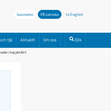
Suomeksi
På svenska
In English
och tjä
Aktuellt
Om oss
Sök
ade i maj jämfört