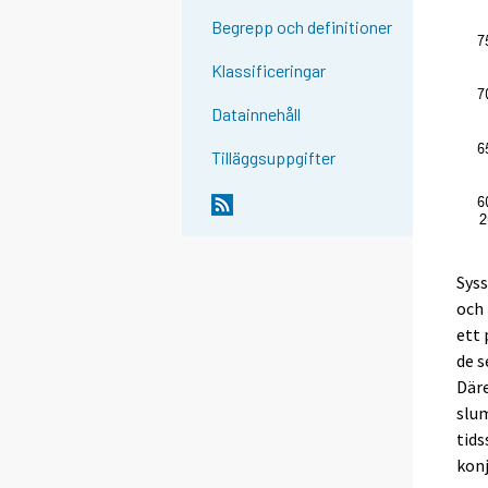
Begrepp och definitioner
Klassificeringar
Datainnehåll
Tilläggsuppgifter
Syss
och
ett 
de s
Däre
slum
tids
konj