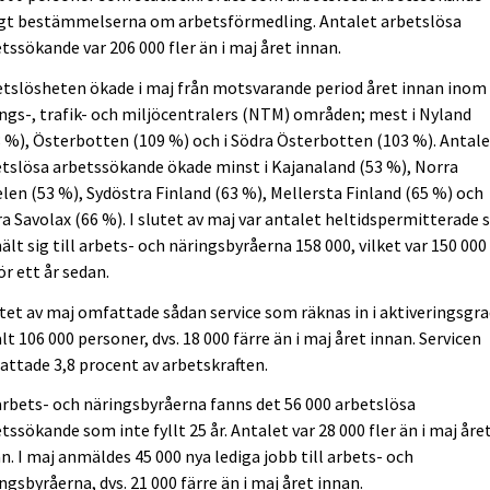
igt bestämmelserna om arbetsförmedling. Antalet arbetslösa
tssökande var 206 000 fler än i maj året innan.
tslösheten ökade i maj från motsvarande period året innan inom 
ngs-, trafik- och miljöcentralers (NTM) områden; mest i Nyland
 %), Österbotten (109 %) och i Södra Österbotten (103 %). Antal
tslösa arbetssökande ökade minst i Kajanaland (53 %), Norra
len (53 %), Sydöstra Finland (63 %), Mellersta Finland (65 %) och
a Savolax (66 %). I slutet av maj var antalet heltidspermitterade
lt sig till arbets- och näringsbyråerna 158 000, vilket var 150 000 
ör ett år sedan.
utet av maj omfattade sådan service som räknas in i aktiveringsgr
lt 106 000 personer, dvs. 18 000 färre än i maj året innan. Servicen
ttade 3,8 procent av arbetskraften.
arbets- och näringsbyråerna fanns det 56 000 arbetslösa
tssökande som inte fyllt 25 år. Antalet var 28 000 fler än i maj åre
n. I maj anmäldes 45 000 nya lediga jobb till arbets- och
ngsbyråerna, dvs. 21 000 färre än i maj året innan.