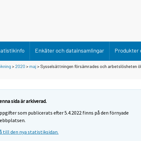
atistikinfo
Enkäter och datainsamlingar
Produkter 
ökning
>
2020
>
maj
> Sysselsättningen försämrades och arbetslösheten ök
enna sida är arkiverad.
ppgifter som publicerats efter 5.4.2022 finns på den förnyade
ebbplatsen.
å till den nya statistiksidan.