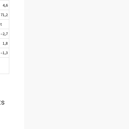
4,6
71,2
t
–2,7
1,8
–1,3
ts