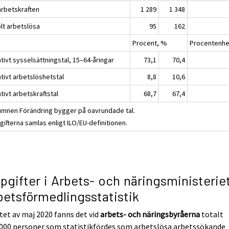
 arbetskraften
1 289
1 348
olt arbetslösa
95
162
Procent, %
Procentenhe
tivt sysselsättningstal, 15–64-åringar
73,1
70,4
tivt arbetslöshetstal
8,8
10,6
tivt arbetskraftstal
68,7
67,4
umnen Förändring bygger på oavrundade tal.
ifterna samlas enligt ILO/EU-definitionen.
pgifter i Arbets- och näringsministerie
betsförmedlingsstatistik
utet av maj 2020 fanns det vid
arbets- och näringsbyråerna
totalt
 000 personer som statistikfördes som arbetslösa arbetssökande