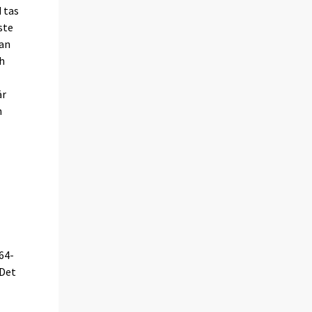
 tas
ste
man
ch
är
n
–64-
 Det