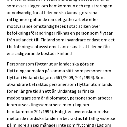
som avses i lagen om hemkommun och registreringen
är nödvändig för att denne ska kunna göra sina
rättigheter gällande när det gäller arbete eller
motsvarande omständigheter. I statistiken över
befolkningsförändringar räknas en person som flyttar
från utlandet till Finland som invandrare endast om det
i befolkningsdatasystemet antecknats att denne fått
en stadigvarande bostad i Finland.
Personer som flyttar ut ur landet ska göra en
flyttningsanmälan på samma sätt som personer som
flyttar i Finland (lagarna 661/2009, 201/1994). Som
utvandrare betraktas personer som flyttar utomlands
för en längre tid än ett år. Undantag är finska
medborgare som är diplomater, personer som arbetar
inom utvecklingssamarbete m.m. (Lag om
hemkommun 201/1994). Enligt en överenskommelse
mellan de nordiska länderna betraktas tillfällig vistelse
på mindre än sex månader inte som flyttning (Lag om