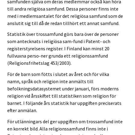
samfunden själva om deras medlemmar också kan höra
till andra religiösa samfund. Dessa personer finns inte
med i medlemsantalet för det religiösa samfund som de
anslutit sig till då de redan tillhört ett annat samfund.
Statistik över trossamfund görs bara över de personer
som antecknats i religiösa sam-fund i Patent- och
registerstyrelsens register. I Finland kan minst 20
fullvuxna perso-ner grunda ett religionssamfund
(Religionsfrihetslag 453/2003).
För de barn som fötts i slutet av året och för vilka
namn, språk och religion inte anmälts till
befolkningsdatasystemet under januari, förs moderns
religion vid årsskiftet till statistiken som religion för
barnet. I följande års statistik har uppgiften preciserats
efter anmälan.
För utlänningars del ger uppgiften om trossamfund inte
en korrekt bild. Alla religionssamfund finns inte i