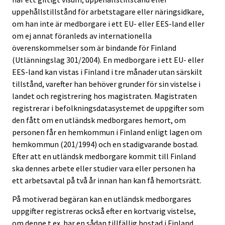
uppehållstillstånd för arbetstagare eller näringsidkare,
om han inte är medborgare i ett EU- eller EES-land eller
om ej annat föranleds av internationella
överenskommelser som är bindande för Finland
(Utlänningslag 301/2004). En medborgare i ett EU- eller
EES-land kan vistas i Finland i tre månader utan särskilt
tillstånd, varefter han behöver grunder för sin vistelse i
landet och registrering hos magistraten. Magistraten
registrerar i befolkningsdatasystemet de uppgifter som
den fått om en utländsk medborgares hemort, om
personen får en hemkommun i Finland enligt lagen om
hemkommun (201/1994) och en stadigvarande bostad.
Efter att en utländsk medborgare kommit till Finland
ska dennes arbete eller studier vara eller personen ha
ett arbetsavtal på två år innan han kan få hemortsrätt.
På motiverad begäran kan en utländsk medborgares
uppgifter registreras också efter en kortvarig vistelse,
om denne t.ex. har en sådan tillfällig bostad i Finland