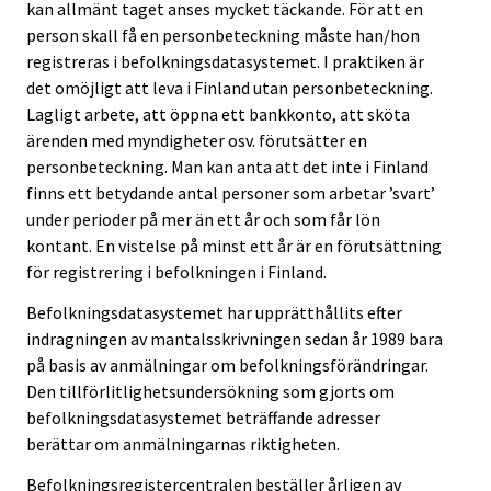
kan allmänt taget anses mycket täckande. För att en
person skall få en personbeteckning måste han/hon
registreras i befolkningsdatasystemet. I praktiken är
det omöjligt att leva i Finland utan personbeteckning.
Lagligt arbete, att öppna ett bankkonto, att sköta
ärenden med myndigheter osv. förutsätter en
personbeteckning. Man kan anta att det inte i Finland
finns ett betydande antal personer som arbetar ’svart’
under perioder på mer än ett år och som får lön
kontant. En vistelse på minst ett år är en förutsättning
för registrering i befolkningen i Finland.
Befolkningsdatasystemet har upprätthållits efter
indragningen av mantalsskrivningen sedan år 1989 bara
på basis av anmälningar om befolkningsförändringar.
Den tillförlitlighetsundersökning som gjorts om
befolkningsdatasystemet beträffande adresser
berättar om anmälningarnas riktigheten.
Befolkningsregistercentralen beställer årligen av