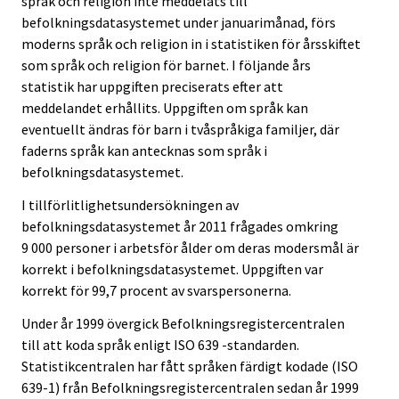
språk och religion inte meddelats till
befolkningsdatasystemet under januarimånad, förs
moderns språk och religion in i statistiken för årsskiftet
som språk och religion för barnet. I följande års
statistik har uppgiften preciserats efter att
meddelandet erhållits. Uppgiften om språk kan
eventuellt ändras för barn i tvåspråkiga familjer, där
faderns språk kan antecknas som språk i
befolkningsdatasystemet.
I tillförlitlighetsundersökningen av
befolkningsdatasystemet år 2011 frågades omkring
9 000 personer i arbetsför ålder om deras modersmål är
korrekt i befolkningsdatasystemet. Uppgiften var
korrekt för 99,7 procent av svarspersonerna.
Under år 1999 övergick Befolkningsregistercentralen
till att koda språk enligt ISO 639 -standarden.
Statistikcentralen har fått språken färdigt kodade (ISO
639-1) från Befolkningsregistercentralen sedan år 1999