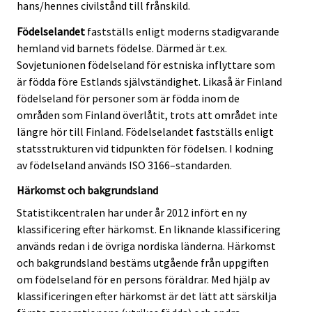
hans/hennes civilstånd till frånskild.
Födelselandet
fastställs enligt moderns stadigvarande
hemland vid barnets födelse. Därmed är t.ex.
Sovjetunionen födelseland för estniska inflyttare som
är födda före Estlands självständighet. Likaså är Finland
födelseland för personer som är födda inom de
områden som Finland överlåtit, trots att området inte
längre hör till Finland. Födelselandet fastställs enligt
statsstrukturen vid tidpunkten för födelsen. I kodning
av födelseland används ISO 3166–standarden.
Härkomst och bakgrundsland
Statistikcentralen har under år 2012 infört en ny
klassificering efter härkomst. En liknande klassificering
används redan i de övriga nordiska länderna. Härkomst
och bakgrundsland bestäms utgående från uppgiften
om födelseland för en persons föräldrar. Med hjälp av
klassificeringen efter härkomst är det lätt att särskilja