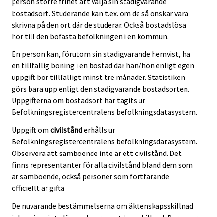
person större frihet att välja sin stadigvarande
bostadsort. Studerande kan t.ex. om de så önskar vara
skrivna på den ort där de studerar. Också bostadslösa
hör till den bofasta befolkningen i en kommun.
En person kan, förutom sin stadigvarande hemvist, ha
en tillfällig boning i en bostad där han/hon enligt egen
uppgift bor tillfälligt minst tre månader. Statistiken
görs bara upp enligt den stadigvarande bostadsorten.
Uppgifterna om bostadsort har tagits ur
Befolkningsregistercentralens befolkningsdatasystem.
Uppgift om
civilstånd
erhålls ur
Befolkningsregistercentralens befolkningsdatasystem.
Observera att samboende inte är ett civilstånd. Det
finns representanter för alla civilstånd bland dem som
är samboende, också personer som fortfarande
officiellt är gifta
De nuvarande bestämmelserna om äktenskapsskillnad