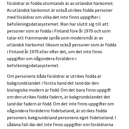
föräldrar är födda utomlands är av utländsk härkomst.
Av utländsk härkomst är också utrikes födda personer
med föräldrar om vilka det inte finns uppgifter i
befolkningsdatasystemet. Man har slutit sig till att
personer som är födda i Finland före år 1970 och som
talar ett främmande språk som modersmål är av
utländsk härkomst liksom också personer som är födda
i Finland år 1970 eller efter det, om det inte finns
uppgifter om någondera föräldern i
befolkningsdatasystemet.
Om personens båda föräldrar är utrikes födda är
bakgrundslandet i första hand det land där den
biologiska modern är född. Om det bara finns uppgift
om den utrikes födda fadern, är bakgrundslandet det
land där fadern är född. Om det inte finns uppgifter om
någondera förälderns födelseland, är utrikes födda
personers bakgrundsland personens eget födelseland. I
sådana fall där det inte finns uppgifter om föräldrarna