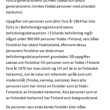
första generationens (utrikes födda) och andra
generationens (inrikes födda) personer med utländsk
härkomst.
Uppgifter om personer som dött före år 1964 har inte
förts in i Befolkningsregistercentralens
befolkningsdatasystem. I Finlands befolkning ingår
något under 900 000 personer födda i Finland, vars båda
föräldrar har okänt födelseland, eftersom dessa
personers föräldrar var döda innan
befolkningsdatasystemet grundades. Då uppgifter
saknas om föräldrar till personer som är födda i Finland
före år 1970 har man slutit sig till att de är av finländsk
härkomst, om de talar ett inhemskt språk som sitt
modersmål (finska, svenska, samiska). Även alla
personer som har minst en förälder som är född i
Finland är av finländsk härkomst. Alla personer som är
av finländsk härkomst har Finland som bakgrundsland.
De personer vars enda kända förälder eller båda