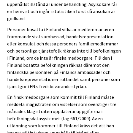
uppehållstillstånd är under behandling. Asylsökare får
en hemvist och ingår i statistiken först då ansökan är
godkänd.
Personer bosatta i Finland vilka är medlemmar av en
främmande stats ambassad, handelsrepresentation
eller konsulat och dessa personers familjemedlemmar
och personliga tjänstefolk räknas inte till befolkningen
i Finland, om de inte är finska medborgare. Till den i
Finland bosatta befolkningen räknas däremot den
finländska personalen på Finlands ambassader och
handelsrepresentationer i utlandet samt personer som
tjänstgör i FN:s fredsbevarande styrkor.
En finsk medborgare som kommit till Finland måste
meddela magistraten om vistelser som överstiger tre
månader. Magistraten uppdaterar uppgifterna i
befolkningsdatasystemet (lag 661/2009). Av en
utlänning som kommer till Finland krävs det att han
har ett giltigt visum, uppehållstillstånd eller