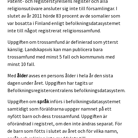
Patent- och registerstyrelsens register och alla
religionsutövare ansluter sig inte till församlingar. I
slutet av år 2011 hörde 83 procent av de somalier som
var bosatta i Finland enligt befolkningsdatasystemet
inte till något registrerat religionssamfund.
Uppgiften om trossamfund är definierad som ytterst
känslig. Landskapsvis kan man publicera bara
trossamfund med minst 5 fall och kommunvis med
minst 10 fall.
Med
ålder
avses en persons ålder i hela år den sista
dagen under året. Uppgiften har tagits ur
Befolkningsregistercentralens befolkningsdatasystem.
Uppgiften om
språk
införs i befolkningsdatasystemet
samtidigt som föräldrarna uppger namnet på ett
nyfött barn och dess trossamfund. Uppgiften är
oförändrad i registret, om den inte ändras separat. För
de barn som fötts i slutet av året och för vilka namn,