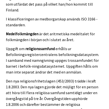
som utfärdat det pass på vilket han/hon kommit till
Finland.
I klassificeringen av medborgarskap används ISO 3166 -
standarden.
Medelfolkmängden
är det aritmetiska medeltalet för
folkmängden i början och i slutet av året.
Uppgift om
religionssamfund
erhålls ur
Befolkningsregistercentralens befolkningsdatasystem.
I samband med namngivning uppges trossamfundet för
barnet i befolk-ningsdatasystemet. Uppgiften hålls om
man inte separat ändrar det med en anmälan.
Den nya religionsfrihetslagen (453/2003) trädde i kraft
1.8.2003. Den nya lagen gjorde det möjligt för en person
att höra till flera religiösa samfund samtidigt under en
övergångstid på tre år. Övergångstiden upphörde
1.8.2006 och därefter bestämmer de religiösa