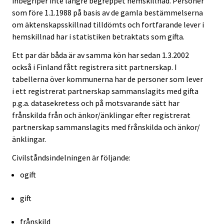
inbegriper inte längre begreppet hemskillnad. Personer
som före 1.1.1988 på basis av de gamla bestämmelserna
om äktenskapsskillnad tilldömts och fortfarande lever i
hemskillnad har i statistiken betraktats som gifta.
Ett par där båda är av samma kön har sedan 1.3.2002
också i Finland fått registrera sitt partnerskap. I
tabellerna över kommunerna har de personer som lever
i ett registrerat partnerskap sammanslagits med gifta
p.g.a. datasekretess och på motsvarande sätt har
frånskilda från och änkor/änklingar efter registrerat
partnerskap sammanslagits med frånskilda och änkor/
änklingar.
Civilståndsindelningen är följande:
ogift
gift
frånskild