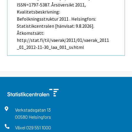
ISSN=1797-5387.
Årsöversikt
2011,
Kvalitetsbeskrivning:
Befolkningsstruktur 2011 . Helsingfors:
Statistikcentralen [hänvisat: 9.8.2026].
Åtkomstsätt:
http://stat.fi/til/vaerak/2011/01/vaerak_2011
_01_2012-11-30_laa_001_sv.html
Verkstadsgatan
13
00580
Helsingfors
Växel
029 551 1000