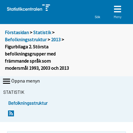
Meny
Sök
Förstasidan
>
Statistik
>
Befolkningsstruktur
>
2013
>
Figurbilaga 2. Största
befolkningsgrupper med
främmande språk som
modersmål 1993, 2003 och 2013
Öppna menyn
STATISTIK
Befolkningsstruktur