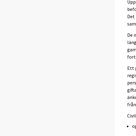
Upp
befo
Det 
samb
De 
läng
gam
fort
Ett 
regi
pers
gift
änk
från
Civi
og