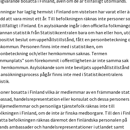
igvarande bosatta i Finland, även om de är tillfälligt utomlands.
nningar har laglig hemvist i Finland om vistelsen har varat eller ä
dd att vara minst ett år. Till befolkningen räknas inte personer 
tillfälligt i Finland. En asylsökande ingår i den officiella folkmäng
annan statistik från Statistikcentralen bara om han eller hon, ut
positivt beslut om uppehållstillstånd, fått en personbeteckning 
kommun. Personen finns inte med i statistiken, om
sonbeteckning och/eller hemkommun saknas. Termen
mmunplats” som förekommit i offentligheten är inte samma sak
 hemkommun. Asylsökande som inte beviljats uppehållstillstånd
 ansökningsprocess pågår finns inte med i Statistikcentralens
istik.
oner bosatta i Finland vilka är medlemmar av en främmande stat
ssad, handelsrepresentation eller konsulat och dessa personers
ljemedlemmar och personliga tjänstefolk räknas inte till
lkningen i Finland, om de inte är finska medborgare. Till den i Fin
atta befolkningen räknas däremot den finländska personalen på
lands ambassader och handelsrepresentationer i utlandet samt