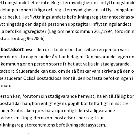
yttningslandet eller inte. Registermyndigheten i inflyttningsland
elar personen i fråga och registermyndigheten i utflyttningslan
itt beslut. I utflyttningslandets befolkningsregister antecknas 
yttningsdag den dag då personen upptagits i inflyttningslandets
ala befolkningsregister (Lag om hemkommun 201/1994, förordni
statsfördrag 96/2006).
d
bostadsort
avses den ort där den bostad i vilken en person varit
ven den sista dagen under året är belägen. Den nuvarande lagen o
ommun ger en person större frihet att välja sin stadigvarande
adsort. Studerande kan t.ex. om de så önskar vara skrivna på den o
de studerar. Också bostadslösa hör till den bofasta befolkningen i
mun.
erson kan, förutom sin stadigvarande hemvist, ha en tillfällig bo
 bostad där han/hon enligt egen uppgift bor tillfälligt minst tre
der. Statistiken görs bara upp enligt den stadigvarande
adsorten. Uppgifterna om bostadsort har tagits ur
olkningsregistercentralens befolkningsdatasystem.