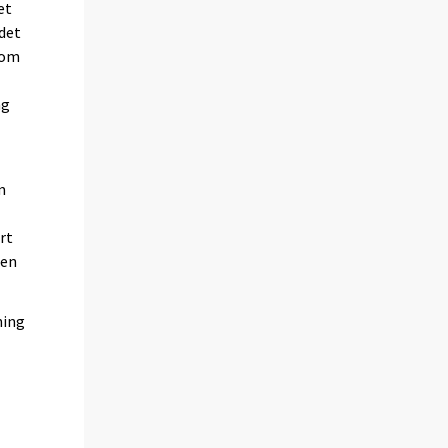
et
det
som
ng
m
rt
 en
ning