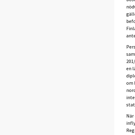
nödv
gäll
befo
Fin
ante
Pers
samm
201/
en l
dip
om 
nord
int
stat
När 
infl
Reg