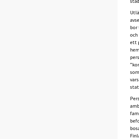
stad
Utlä
avse
bor 
och 
ett 
hem
per
”ko
som
vars
stat
Pers
amba
fami
befo
bos
Fin