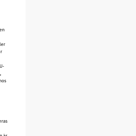
 en
ler
er
EU-
,
 hos
eras
n är