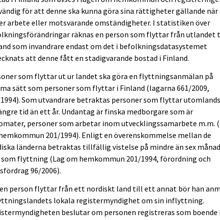
ändig för att denne ska kunna göra sina rättigheter gällande när
er arbete eller motsvarande omständigheter. I statistiken över
lkningsförändringar räknas en person som flyttar från utlandet t
land som invandrare endast om det i befolkningsdatasystemet
cknats att denne fått en stadigvarande bostad i Finland.
oner som flyttar ut ur landet ska göra en flyttningsanmälan på
a sätt som personer som flyttar i Finland (lagarna 661/2009,
1994). Som utvandrare betraktas personer som flyttar utomlands
ängre tid än ett år. Undantag är finska medborgare som är
lomater, personer som arbetar inom utvecklingssamarbete m.m. 
hemkommun 201/1994). Enligt en överenskommelse mellan de
iska länderna betraktas tillfällig vistelse på mindre än sex måna
e som flyttning (Lag om hemkommun 201/1994, förordning och
sfördrag 96/2006).
en person flyttar från ett nordiskt land till ett annat bör han an
yttningslandets lokala registermyndighet om sin inflyttning.
istermyndigheten beslutar om personen registreras som boende 