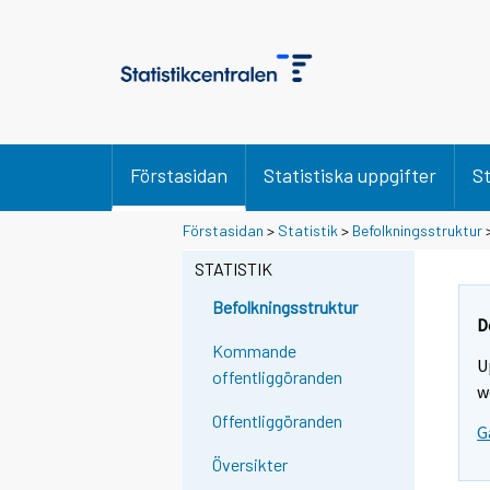
Förstasidan
Statistiska uppgifter
St
Y
Y
Förstasidan
>
Statistik
>
Befolkningsstruktur
o
o
STATISTIK
u
u
a
a
Befolkningsstruktur
r
r
D
e
e
Kommande
U
m
m
offentliggöranden
w
o
o
Offentliggöranden
v
v
G
i
i
Översikter
n
n