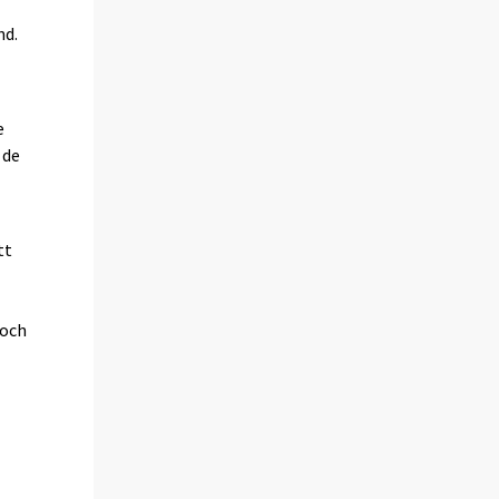
nd.
e
 de
tt
 och