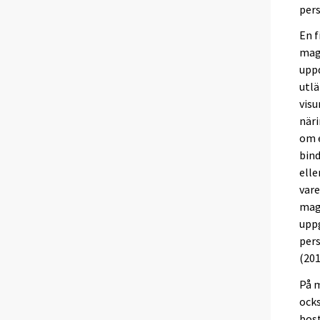
pers
En 
magi
uppd
utlä
visu
näri
om 
bind
elle
vare
magi
upp
per
(201
På m
ocks
bos