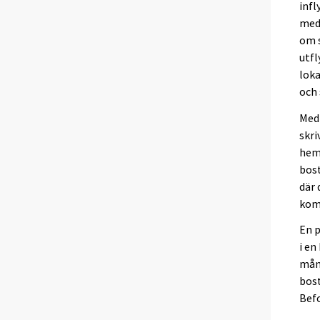
infl
medd
om s
utfl
lok
och 
Me
skri
hemk
bost
där 
kom
En p
i en
måna
bost
Bef