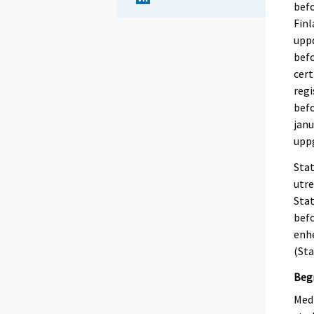
befo
Finl
upp
bef
cert
reg
befo
janu
uppg
Stat
utr
Stat
befo
enhe
(Sta
Beg
Me