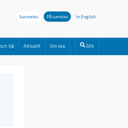
Suomeksi
På svenska
In English
och tjä
Aktuellt
Om oss
Sök