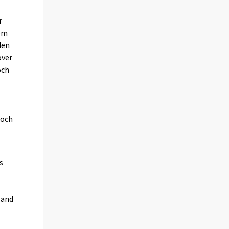
r
som
den
över
och
 och
s
land