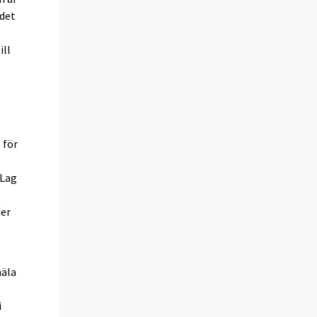
 det
ill
 för
(Lag
der
mäla
i