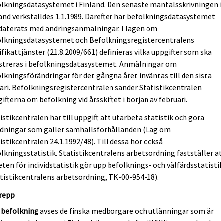
lkningsdatasystemet i Finland. Den senaste mantalsskrivningen 
and verkställdes 1.1.1989. Därefter har befolkningsdatasystemet
daterats med ändringsanmälningar. I lagen om
olkningsdatasystemet och Befolkningsregistercentralens
ifikattjänster (21.8.2009/661) definieras vilka uppgifter som ska
istreras i befolkningsdatasystemet. Anmälningar om
lkningsförändringar för det gångna året inväntas till den sista
ari. Befolkningsregistercentralen sänder Statistikcentralen
ifterna om befolkning vid årsskiftet i början av februari.
istikcentralen har till uppgift att utarbeta statistik och göra
edningar som gäller samhällsförhållanden (Lag om
istikcentralen 24.1.1992/48). Till dessa hör också
lkningsstatistik. Statistikcentralens arbetsordning fastställer a
ten för individstatistik gör upp befolknings- och välfärdsstatist
tistikcentralens arbetsordning, TK-00-954-18).
repp
d
befolkning
avses de finska medborgare och utlänningar som är