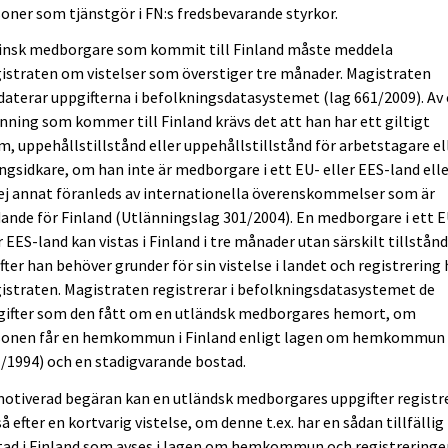
oner som tjänstgör i FN:s fredsbevarande styrkor.
finsk medborgare som kommit till Finland måste meddela
straten om vistelser som överstiger tre månader. Magistraten
aterar uppgifterna i befolkningsdatasystemet (lag 661/2009). Av
nning som kommer till Finland krävs det att han har ett giltigt
m, uppehållstillstånd eller uppehållstillstånd för arbetstagare el
ngsidkare, om han inte är medborgare i ett EU- eller EES-land ell
ej annat föranleds av internationella överenskommelser som är
ande för Finland (Utlänningslag 301/2004). En medborgare i ett 
r EES-land kan vistas i Finland i tre månader utan särskilt tillstånd
fter han behöver grunder för sin vistelse i landet och registrering
straten. Magistraten registrerar i befolkningsdatasystemet de
gifter som den fått om en utländsk medborgares hemort, om
sonen får en hemkommun i Finland enligt lagen om hemkommun
/1994) och en stadigvarande bostad.
otiverad begäran kan en utländsk medborgares uppgifter registr
å efter en kortvarig vistelse, om denne t.ex. har en sådan tillfällig
tad i Finland som avses i lagen om hemkommun och registreringe