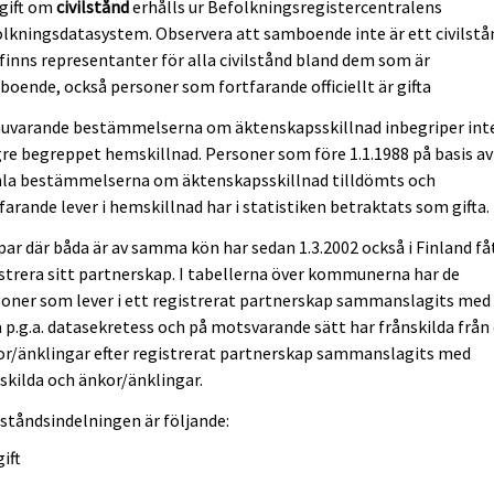
gift om
civilstånd
erhålls ur Befolkningsregistercentralens
lkningsdatasystem. Observera att samboende inte är ett civilstå
finns representanter för alla civilstånd bland dem som är
oende, också personer som fortfarande officiellt är gifta
nuvarande bestämmelserna om äktenskapsskillnad inbegriper int
re begreppet hemskillnad. Personer som före 1.1.1988 på basis av
la bestämmelserna om äktenskapsskillnad tilldömts och
farande lever i hemskillnad har i statistiken betraktats som gifta.
par där båda är av samma kön har sedan 1.3.2002 också i Finland få
strera sitt partnerskap. I tabellerna över kommunerna har de
oner som lever i ett registrerat partnerskap sammanslagits med
a p.g.a. datasekretess och på motsvarande sätt har frånskilda från
or/änklingar efter registrerat partnerskap sammanslagits med
skilda och änkor/änklingar.
lståndsindelningen är följande:
ift