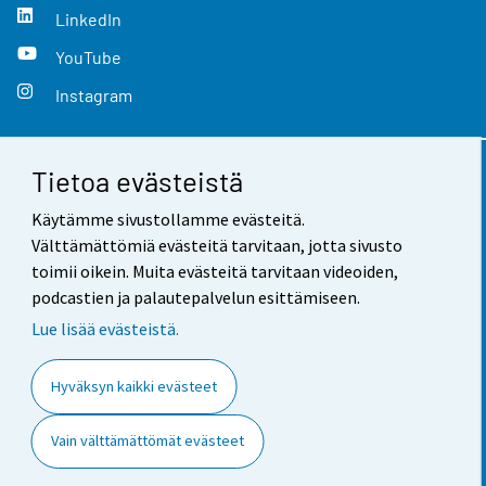
LinkedIn
YouTube
Instagram
Tietoa evästeistä
Yhteystiedot
Käytämme sivustollamme evästeitä.
Palaute
Välttämättömiä evästeitä tarvitaan, jotta sivusto
toimii oikein. Muita evästeitä tarvitaan videoiden,
Käyttöehdot
podcastien ja palautepalvelun esittämiseen.
Tietosuoja
Lue lisää evästeistä.
Saavutettavuus
Hyväksyn kaikki evästeet
Tietoa sivustosta
Vain välttämättömät evästeet
Evästeasetukset