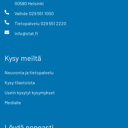
00580
Helsinki
Vaihde
029 551 1000
Tietopalvelu
029 551 2220
info@stat.fi
Kysy meiltä
Neuvonta ja tietopalvelu
Kysy tilastoista
Usein kysytyt kysymykset
Medialle
Löydä nopeasti