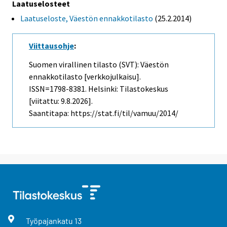
Laatuselosteet
Laatuseloste, Väestön ennakkotilasto
(25.2.2014)
Viittausohje
:
Suomen virallinen tilasto (SVT): Väestön
ennakkotilasto [verkkojulkaisu].
ISSN=1798-8381. Helsinki: Tilastokeskus
[viitattu: 9.8.2026].
Saantitapa: https://stat.fi/til/vamuu/2014/
Työpajankatu
13