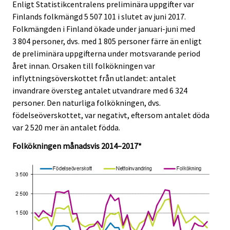
e
e
Enligt Statistikcentralens preliminära uppgifter var
.
.
Finlands folkmängd 5 507 101 i slutet av juni 2017.
Folkmängden i Finland ökade under januari-juni med
3 804 personer, dvs. med 1 805 personer färre än enligt
de preliminära uppgifterna under motsvarande period
året innan. Orsaken till folkökningen var
inflyttningsöverskottet från utlandet: antalet
invandrare översteg antalet utvandrare med 6 324
personer. Den naturliga folkökningen, dvs.
födelseöverskottet, var negativt, eftersom antalet döda
var 2 520 mer än antalet födda.
Folkökningen månadsvis 2014–2017*