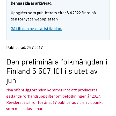
e
e
Denna sida är arkiverad.
m
m
Uppgifter som publicerats efter 5.4.2022 finns på
o
o
v
v
den förnyade webbplatsen.
i
i
Gå till den nya statistiksidan.
n
n
g
g
t
t
o
o
Publicerad: 25.7.2017
a
a
n
n
Den preliminära folkmängden i
o
o
t
t
Finland 5 507 101 i slutet av
h
h
e
e
juni
r
r
s
s
Nya offentliggöranden kommer inte att produceras
e
e
gällande förhandsuppgifter om befolkningen år 2017.
r
r
v
v
Reviderade siffror för år 2017 publiceras vid en tidpunkt
i
i
som meddelas senare.
c
c