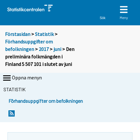
Meny
Sök
Förstasidan
>
Statistik
>
Förhandsuppgifter om
befolkningen
>
2017
>
juni
> Den
preliminära folkmängden i
Finland 5 507 101 i slutet av juni
Öppna menyn
STATISTIK
Förhandsuppgifter om befolkningen
Y
Y
o
o
u
u
a
a
r
r