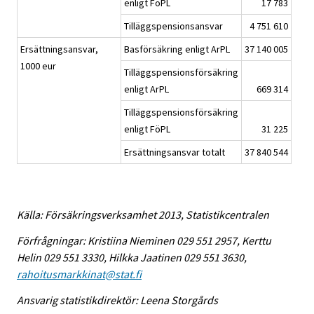
enligt FöPL
17 783
Tilläggspensionsansvar
4 751 610
Ersättningsansvar,
Basförsäkring enligt ArPL
37 140 005
1000 eur
Tilläggspensionsförsäkring
enligt ArPL
669 314
Tilläggspensionsförsäkring
enligt FöPL
31 225
Ersättningsansvar totalt
37 840 544
Källa: Försäkringsverksamhet 2013, Statistikcentralen
Förfrågningar: Kristiina Nieminen 029 551 2957, Kerttu
Helin 029 551 3330, Hilkka Jaatinen 029 551 3630,
rahoitusmarkkinat@stat.fi
Ansvarig statistikdirektör: Leena Storgårds