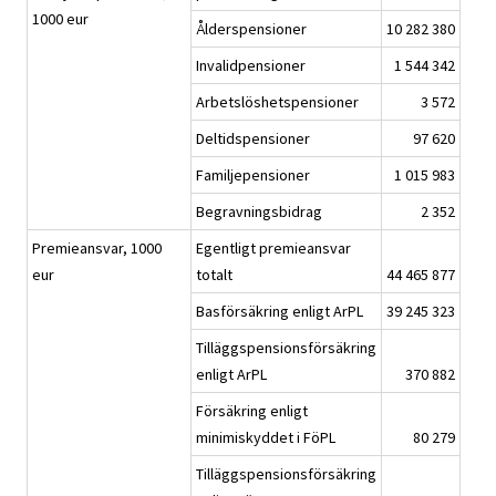
1000 eur
Ålderspensioner
10 282 380
Invalidpensioner
1 544 342
Arbetslöshetspensioner
3 572
Deltidspensioner
97 620
Familjepensioner
1 015 983
Begravningsbidrag
2 352
Premieansvar, 1000
Egentligt premieansvar
eur
totalt
44 465 877
Basförsäkring enligt ArPL
39 245 323
Tilläggspensionsförsäkring
enligt ArPL
370 882
Försäkring enligt
minimiskyddet i FöPL
80 279
Tilläggspensionsförsäkring