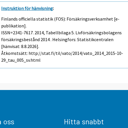
Instruktion för hänvisning
:
Finlands officiella statistik (FOS): Försäkringsverksamhet [e-
publikation].
ISSN=2341-7617. 2014, Tabellbilaga 5. Livförsäkringsbolagens
försäkringsbestånd 2014 . Helsingfors: Statistikcentralen
[hänvisat: 8.8.2026].
Åtkomstsätt: http://stat.fi/til/vato/2014/vato_2014_2015-10-
29_tau_005_sv.html
a oss
Hitta snabbt