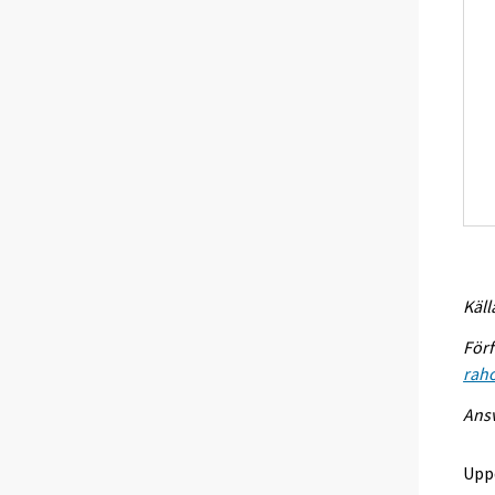
Käll
Förf
raho
Ansv
Upp