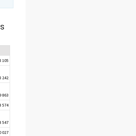
ns
8 105
8 242
9 863
3 574
3 547
0 027