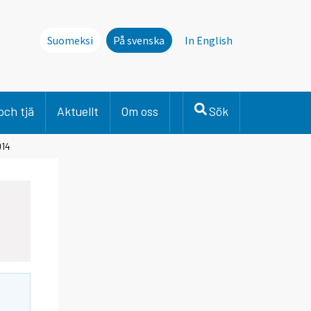
Suomeksi
På svenska
In English
och tjä
Aktuellt
Om oss
Sök
014