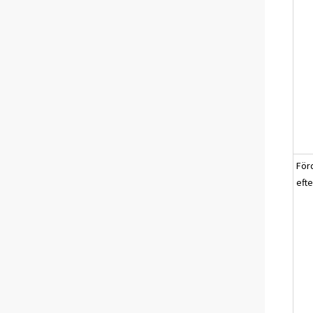
För
eft