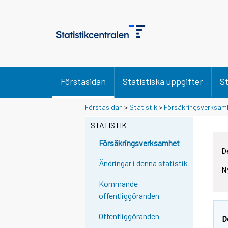
Förstasidan
Statistiska uppgifter
St
Förstasidan
>
Statistik
>
Försäkringsverksam
STATISTIK
Försäkringsverksamhet
D
Ändringar i denna statistik
N
Kommande
offentliggöranden
Offentliggöranden
D