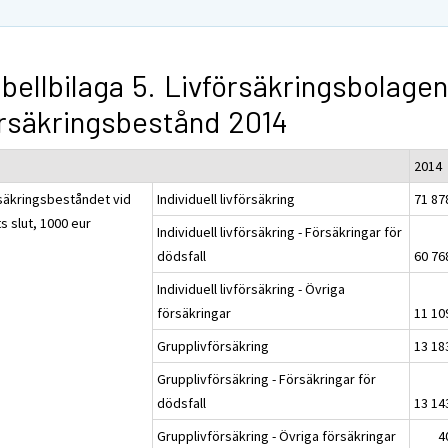
bellbilaga 5. Livförsäkringsbolage
rsäkringsbestånd 2014
2014
säkringsbeståndet vid
Individuell livförsäkring
71 87
s slut, 1000 eur
Individuell livförsäkring - Försäkringar för
dödsfall
60 76
Individuell livförsäkring - Övriga
försäkringar
11 10
Grupplivförsäkring
13 18
Grupplivförsäkring - Försäkringar för
dödsfall
13 14
Grupplivförsäkring - Övriga försäkringar
4