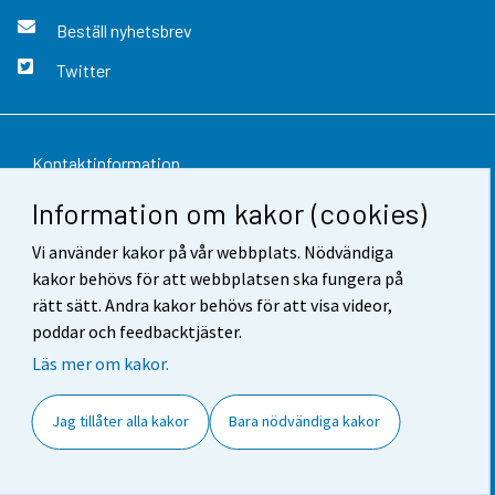
Beställ nyhetsbrev
Twitter
Kontaktinformation
Information om kakor (cookies)
Respons
Vi använder kakor på vår webbplats. Nödvändiga
Användarvillkor
kakor behövs för att webbplatsen ska fungera på
Dataskydd
rätt sätt. Andra kakor behövs för att visa videor,
poddar och feedbacktjäster.
Tillgänglighet
Läs mer om kakor.
Information om webbplatsen
Jag tillåter alla kakor
Bara nödvändiga kakor
Cookie-inställningar