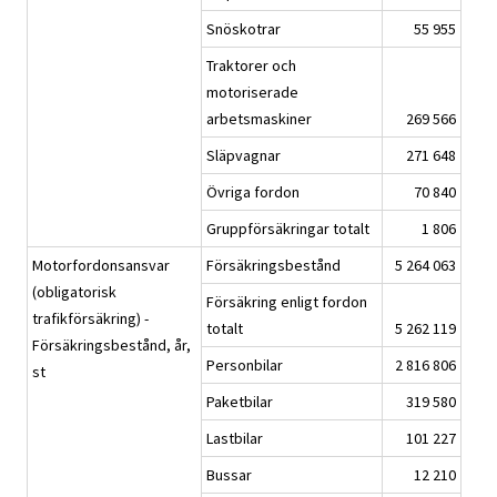
Snöskotrar
55 955
Traktorer och
motoriserade
arbetsmaskiner
269 566
Släpvagnar
271 648
Övriga fordon
70 840
Gruppförsäkringar totalt
1 806
Motorfordonsansvar
Försäkringsbestånd
5 264 063
(obligatorisk
Försäkring enligt fordon
trafikförsäkring) -
totalt
5 262 119
Försäkringsbestånd, år,
Personbilar
2 816 806
st
Paketbilar
319 580
Lastbilar
101 227
Bussar
12 210