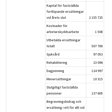
Kapital för fastställda
fortlöpande ersättningar
vid årets slut
2 155 725
Kostnader för
arbetarskyddsarbete
1 508
Utbetalda ersättningar
totalt
507 788
Sjukvård
97 053
Rehabilitering
23 096
Dagpenning
124 997
Menersättningar
10 315
Slutgiltigt fastställda
pensioner
137 605
Begravningsbidrag och
ersättning i ett för allt vid