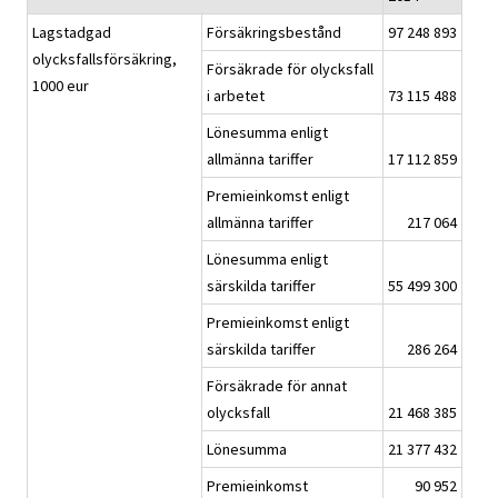
Lagstadgad
Försäkringsbestånd
97 248 893
olycksfallsförsäkring,
Försäkrade för olycksfall
1000 eur
i arbetet
73 115 488
Lönesumma enligt
allmänna tariffer
17 112 859
Premieinkomst enligt
allmänna tariffer
217 064
Lönesumma enligt
särskilda tariffer
55 499 300
Premieinkomst enligt
särskilda tariffer
286 264
Försäkrade för annat
olycksfall
21 468 385
Lönesumma
21 377 432
Premieinkomst
90 952