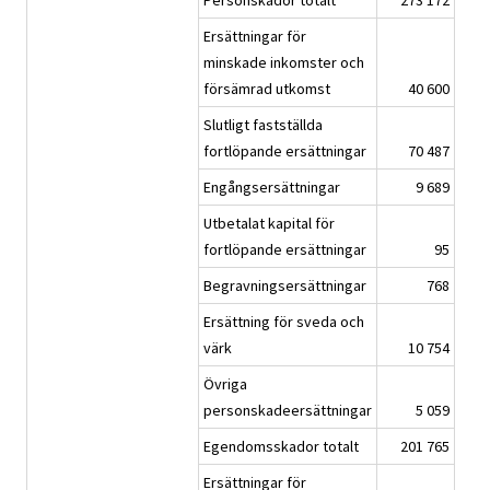
Personskador totalt
273 172
Ersättningar för
minskade inkomster och
försämrad utkomst
40 600
Slutligt fastställda
fortlöpande ersättningar
70 487
Engångsersättningar
9 689
Utbetalat kapital för
fortlöpande ersättningar
95
Begravningsersättningar
768
Ersättning för sveda och
värk
10 754
Övriga
personskadeersättningar
5 059
Egendomsskador totalt
201 765
Ersättningar för