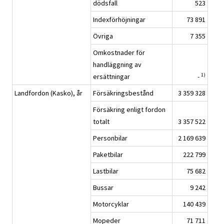
dödsfall
523
Indexförhöjningar
73 891
Övriga
7 355
Omkostnader för
handläggning av
1)
ersättningar
-
Landfordon (Kasko), år
Försäkringsbestånd
3 359 328
Försäkring enligt fordon
totalt
3 357 522
Personbilar
2 169 639
Paketbilar
222 799
Lastbilar
75 682
Bussar
9 242
Motorcyklar
140 439
Mopeder
71 711