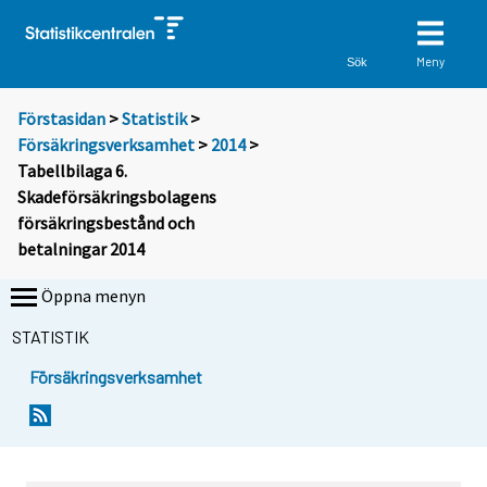
Meny
Sök
Förstasidan
>
Statistik
>
Försäkringsverksamhet
>
2014
>
Tabellbilaga 6.
Skadeförsäkringsbolagens
försäkringsbestånd och
betalningar 2014
Öppna menyn
STATISTIK
Försäkringsverksamhet