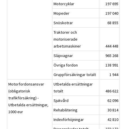
Motorcyklar
197 695
Mopeder
197 040
Snöskotrar
68 855
Traktorer och
motoriserade
arbetsmaskiner
444 448
Släpvagnar
965 268
Övriga fordon
138 991
Gruppförsäkringar totalt
1 944
Motorfordonsansvar
Utbetalda ersättningar
(obligatorisk
totalt
486 622
trafikförsäkring) -
Sjukvård
62 096
Utbetalda ersättningar,
Rehabilitering
30 814
1000 eur
Indexförhöjningar
42 810