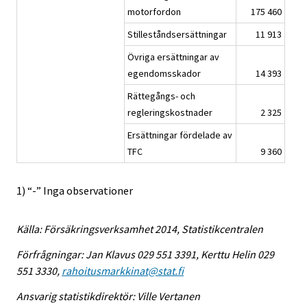
motorfordon
175 460
Stilleståndsersättningar
11 913
Övriga ersättningar av
egendomsskador
14 393
Rättegångs- och
regleringskostnader
2 325
Ersättningar fördelade av
TFC
9 360
1) “-” Inga observationer
Källa: Försäkringsverksamhet 2014, Statistikcentralen
Förfrågningar: Jan Klavus 029 551 3391, Kerttu Helin 029
551 3330,
rahoitusmarkkinat@stat.fi
Ansvarig statistikdirektör: Ville Vertanen