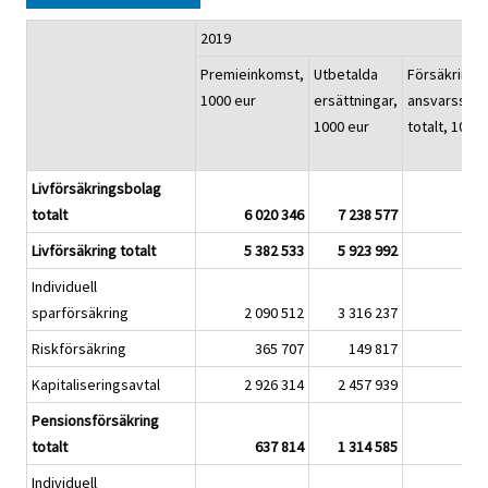
2019
Premieinkomst,
Utbetalda
Försäkrings
1000 eur
ersättningar,
ansvarsskul
1000 eur
totalt, 1000 
Livförsäkringsbolag
totalt
6 020 346
7 238 577
57 
Livförsäkring totalt
5 382 533
5 923 992
36 
Individuell
sparförsäkring
2 090 512
3 316 237
24 
Riskförsäkring
365 707
149 817
Kapitaliseringsavtal
2 926 314
2 457 939
11 
Pensionsförsäkring
totalt
637 814
1 314 585
20 
Individuell