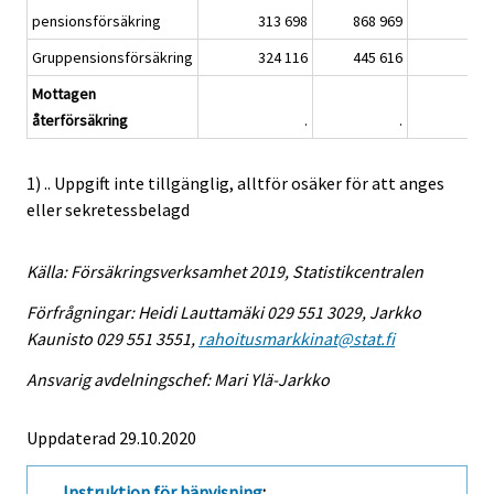
pensionsförsäkring
313 698
868 969
13 
Gruppensionsförsäkring
324 116
445 616
6 
Mottagen
återförsäkring
.
.
1) .. Uppgift inte tillgänglig, alltför osäker för att anges
eller sekretessbelagd
Källa: Försäkringsverksamhet 2019, Statistikcentralen
Förfrågningar: Heidi Lauttamäki 029 551 3029, Jarkko
Kaunisto 029 551 3551,
rahoitusmarkkinat@stat.fi
Ansvarig avdelningschef: Mari Ylä-Jarkko
Uppdaterad 29.10.2020
Instruktion för hänvisning
: