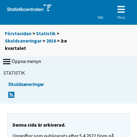
Meny
Sök
Förstasidan
>
Statistik
>
Skuldsaneringar
>
2016
>
3:e
kvartalet
Öppna menyn
STATISTIK
Skuldsaneringar
Denna sida är arkiverad.
Uppgifter som publicerats efter 5.4.2022 finns på