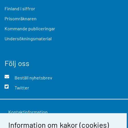
Finland i siffror
Prisomräknaren
Kommande publiceringar
Undersökningsmaterial
Följ oss
Beställ nyhetsbrev
Twitter
Kontaktinformation
Information om kakor (cookies)
Respons