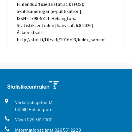
Finlands officiella statistik (FOS):
Skuldsaneringar [e-publikation].
ISSN=1798-5811. Helsingfors:
Statistikcentralen [hänvisat: 6.8.2026].
Åtkomstsätt:
http://stat.fi/til/velj/2016/03/index_sv.html
Verkstadsgatan
13
00580
Helsingfors
Växel
029 551 1000
Informationstjänst
029 551 2220