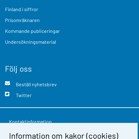
Finland i siffror
Prisomräknaren
Kommande publiceringar
Undersökningsmaterial
Följ oss
Beställ nyhetsbrev
Twitter
Kontaktinformation
Information om kakor (cookies)
Respons