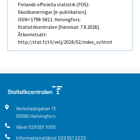
Finlands officiella statistik (FOS):
Skuldsaneringar [e-publikation].
ISSN=1798-5811. Helsingfors:
Statistikcentralen [hänvisat: 7.8.2026].
Åtkomstsätt:
http://stat.fi/til/velj/2018/02/index_sv.html
Verkstadsgatan
13
00580
Helsingfors
Växel
029 551 1000
Informationstjänst
029 551 2220