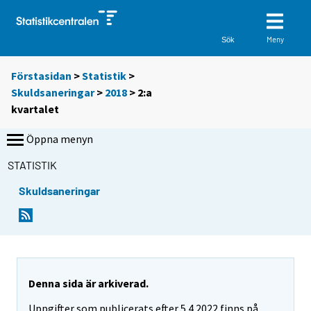
Meny
Sök
Förstasidan
>
Statistik
>
Skuldsaneringar
>
2018
>
2:a
kvartalet
Öppna menyn
STATISTIK
Skuldsaneringar
Denna sida är arkiverad.
Uppgifter som publicerats efter 5.4.2022 finns på