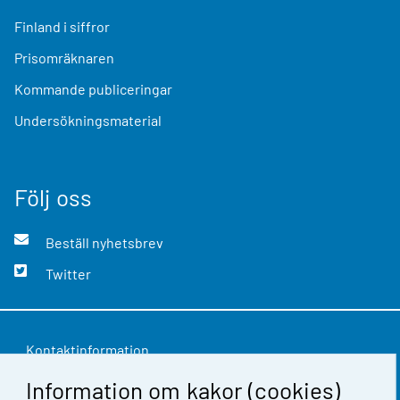
Finland i siffror
Prisomräknaren
Kommande publiceringar
Undersökningsmaterial
Följ oss
Beställ nyhetsbrev
Twitter
Kontaktinformation
Information om kakor (cookies)
Respons