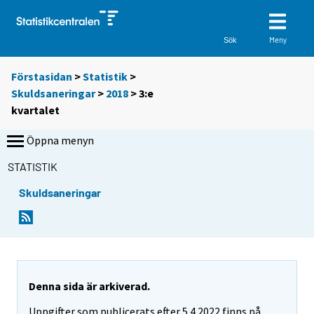
Meny
Sök
Förstasidan
>
Statistik
>
Skuldsaneringar
>
2018
>
3:e
kvartalet
Öppna menyn
STATISTIK
Skuldsaneringar
Denna sida är arkiverad.
Uppgifter som publicerats efter 5.4.2022 finns på