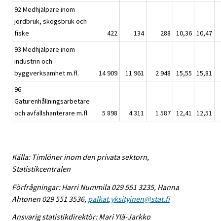
92 Medhjälpare inom
jordbruk, skogsbruk och
fiske
422
134
288
10,36
10,47
93 Medhjälpare inom
industrin och
byggverksamhet m.fl.
14 909
11 961
2 948
15,55
15,81
96
Gaturenhållningsarbetare
och avfallshanterare m.fl.
5 898
4 311
1 587
12,41
12,51
Källa: Timlöner inom den privata sektorn,
Statistikcentralen
Förfrågningar: Harri Nummila 029 551 3235, Hanna
Ahtonen 029 551 3536,
palkat.yksityinen@stat.fi
Ansvarig statistikdirektör: Mari Ylä-Jarkko