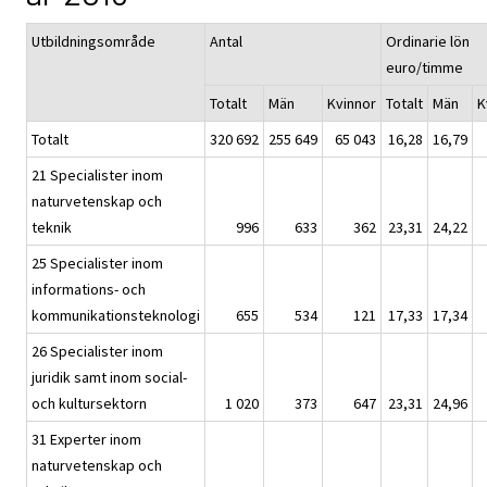
Utbildningsområde
Antal
Ordinarie lön
euro/timme
Totalt
Män
Kvinnor
Totalt
Män
K
Totalt
320 692
255 649
65 043
16,28
16,79
21 Specialister inom
naturvetenskap och
teknik
996
633
362
23,31
24,22
25 Specialister inom
informations- och
kommunikationsteknologi
655
534
121
17,33
17,34
26 Specialister inom
juridik samt inom social-
och kultursektorn
1 020
373
647
23,31
24,96
31 Experter inom
naturvetenskap och