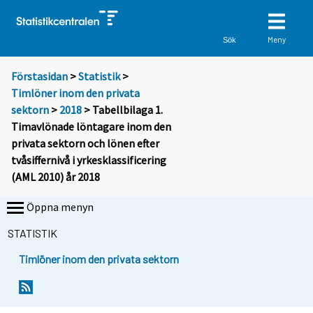
Meny
Sök
Förstasidan
>
Statistik
>
Timlöner inom den privata
sektorn
>
2018
> Tabellbilaga 1.
Timavlönade löntagare inom den
privata sektorn och lönen efter
tvåsiffernivå i yrkesklassificering
(AML 2010) år 2018
Öppna menyn
STATISTIK
Timlöner inom den privata sektorn