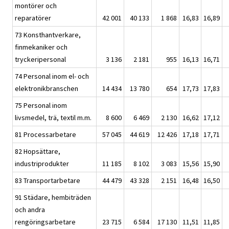
montörer och
reparatörer
42 001
40 133
1 868
16,83
16,89
73 Konsthantverkare,
finmekaniker och
tryckeripersonal
3 136
2 181
955
16,13
16,71
74 Personal inom el- och
elektronikbranschen
14 434
13 780
654
17,73
17,83
75 Personal inom
livsmedel, trä, textil m.m.
8 600
6 469
2 130
16,62
17,12
81 Processarbetare
57 045
44 619
12 426
17,18
17,71
82 Hopsättare,
industriprodukter
11 185
8 102
3 083
15,56
15,90
83 Transportarbetare
44 479
43 328
2 151
16,48
16,50
91 Städare, hembiträden
och andra
rengöringsarbetare
23 715
6 584
17 130
11,51
11,85