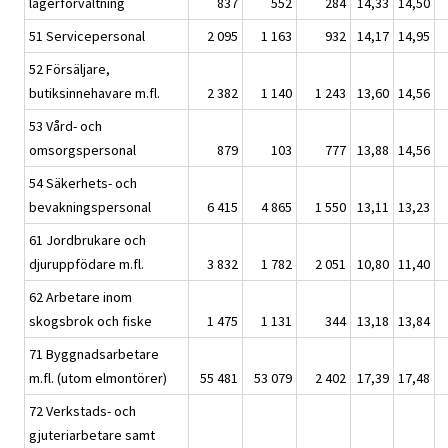
lagerförvaltning
837
552
284
14,33
14,50
51 Servicepersonal
2 095
1 163
932
14,17
14,95
52 Försäljare,
butiksinnehavare m.fl.
2 382
1 140
1 243
13,60
14,56
53 Vård- och
omsorgspersonal
879
103
777
13,88
14,56
54 Säkerhets- och
bevakningspersonal
6 415
4 865
1 550
13,11
13,23
61 Jordbrukare och
djuruppfödare m.fl.
3 832
1 782
2 051
10,80
11,40
62 Arbetare inom
skogsbrok och fiske
1 475
1 131
344
13,18
13,84
71 Byggnadsarbetare
m.fl. (utom elmontörer)
55 481
53 079
2 402
17,39
17,48
72 Verkstads- och
gjuteriarbetare samt