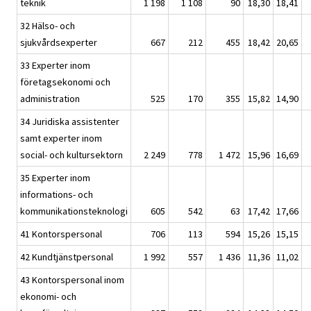
teknik
1 198
1 108
90
18,30
18,41
32 Hälso- och
sjukvårdsexperter
667
212
455
18,42
20,65
33 Experter inom
företagsekonomi och
administration
525
170
355
15,82
14,90
34 Juridiska assistenter
samt experter inom
social- och kultursektorn
2 249
778
1 472
15,96
16,69
35 Experter inom
informations- och
kommunikationsteknologi
605
542
63
17,42
17,66
41 Kontorspersonal
706
113
594
15,26
15,15
42 Kundtjänstpersonal
1 992
557
1 436
11,36
11,02
43 Kontorspersonal inom
ekonomi- och