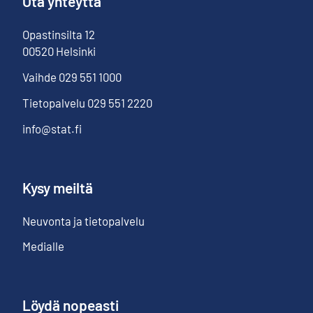
Ota yhteyttä
Opastinsilta
12
00520
Helsinki
Vaihde
029 551 1000
Tietopalvelu
029 551 2220
info@stat.fi
Kysy meiltä
Neuvonta ja tietopalvelu
Medialle
Löydä nopeasti