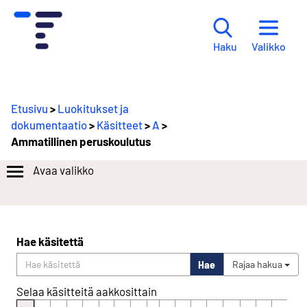
Valikko
Haku
Etusivu
>
Luokitukset ja
dokumentaatio
>
Käsitteet
>
A
>
Ammatillinen peruskoulutus
Avaa valikko
Hae käsitettä
Hae
Rajaa hakua
Selaa käsitteitä aakkosittain