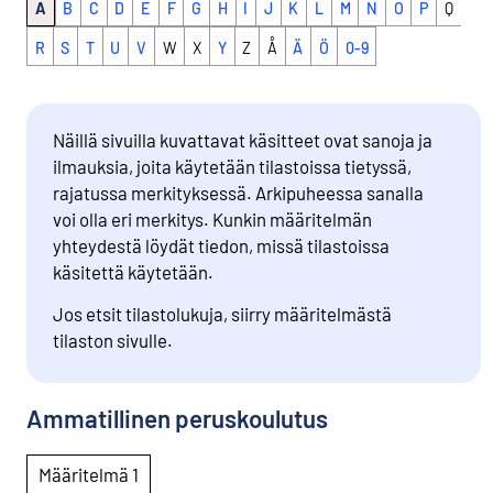
A
B
C
D
E
F
G
H
I
J
K
L
M
N
O
P
Q
R
S
T
U
V
W
X
Y
Z
Å
Ä
Ö
0-9
Näillä sivuilla kuvattavat käsitteet ovat sanoja ja
ilmauksia, joita käytetään tilastoissa tietyssä,
rajatussa merkityksessä. Arkipuheessa sanalla
voi olla eri merkitys. Kunkin määritelmän
yhteydestä löydät tiedon, missä tilastoissa
käsitettä käytetään.
Jos etsit tilastolukuja, siirry määritelmästä
tilaston sivulle.
Ammatillinen peruskoulutus
Määritelmä 1