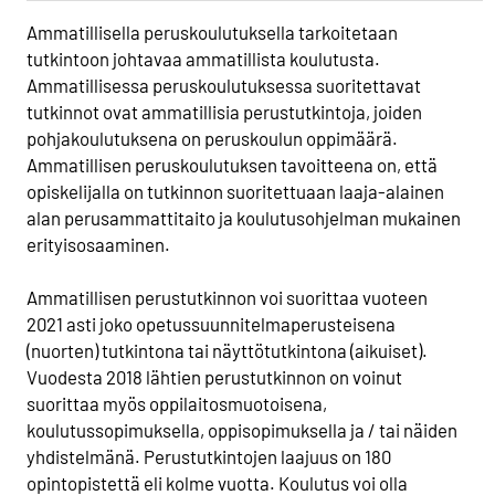
Ammatillisella peruskoulutuksella tarkoitetaan
tutkintoon johtavaa ammatillista koulutusta.
Ammatillisessa peruskoulutuksessa suoritettavat
tutkinnot ovat ammatillisia perustutkintoja, joiden
pohjakoulutuksena on peruskoulun oppimäärä.
Ammatillisen peruskoulutuksen tavoitteena on, että
opiskelijalla on tutkinnon suoritettuaan laaja-alainen
alan perusammattitaito ja koulutusohjelman mukainen
erityisosaaminen.
Ammatillisen perustutkinnon voi suorittaa vuoteen
2021 asti joko opetussuunnitelmaperusteisena
(nuorten) tutkintona tai näyttötutkintona (aikuiset).
Vuodesta 2018 lähtien perustutkinnon on voinut
suorittaa myös oppilaitosmuotoisena,
koulutussopimuksella, oppisopimuksella ja / tai näiden
yhdistelmänä. Perustutkintojen laajuus on 180
opintopistettä eli kolme vuotta. Koulutus voi olla