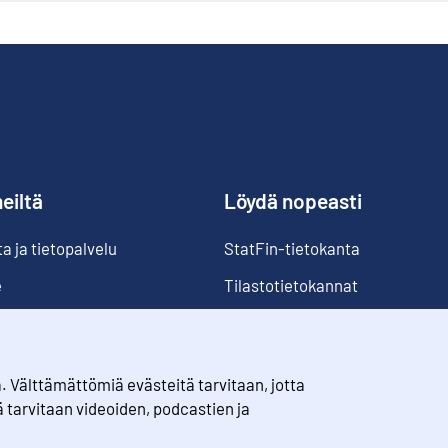
eiltä
Löydä nopeasti
 ja tietopalvelu
StatFin-tietokanta
e
Tilastotietokannat
Luokitukset
Suomi lukuina
Välttämättömiä evästeitä tarvitaan, jotta
Rahanarvonmuunnin
ä tarvitaan videoiden, podcastien ja
Tulevat julkaisut