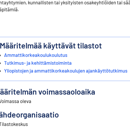
ntayhtymien, kunnallisten tai yksityisten osakeyhtiöiden tai sä
läpitämiä.
Määritelmää käyttävät tilastot
Ammattikorkeakoulukoulutus
Tutkimus- ja kehittämistoiminta
Yliopistojen ja ammattikorkeakoulujen ajankäyttötutkimus
ääritelmän voimassaoloaika
Voimassa oleva
ähdeorganisaatio
Tilastokeskus