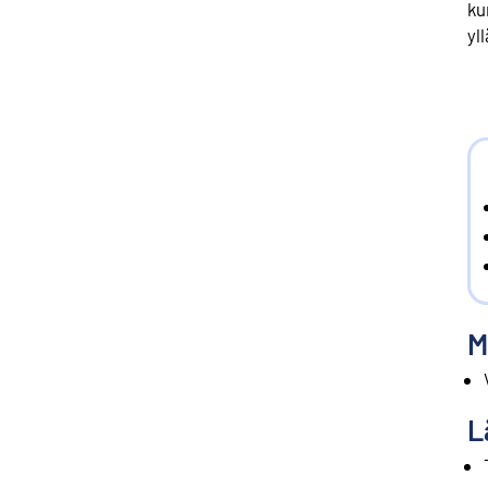
ku
yl
M
L