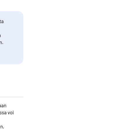
ta
n
n.
aan
ssa voi
n,