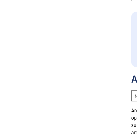
A
Am
op
su
am