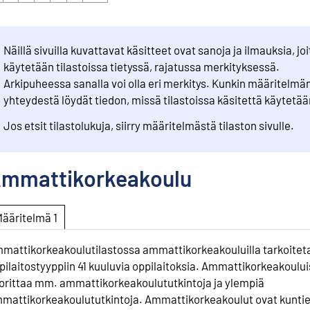
Näillä sivuilla kuvattavat käsitteet ovat sanoja ja ilmauksia, joi
käytetään tilastoissa tietyssä, rajatussa merkityksessä.
Arkipuheessa sanalla voi olla eri merkitys. Kunkin määritelmä
yhteydestä löydät tiedon, missä tilastoissa käsitettä käytetää
Jos etsit tilastolukuja, siirry määritelmästä tilaston sivulle.
mmattikorkeakoulu
Määritelmä 1
mattikorkeakoulutilastossa ammattikorkeakouluilla tarkoitet
pilaitostyyppiin 41 kuuluvia oppilaitoksia. Ammattikorkeakoului
orittaa mm. ammattikorkeakoulututkintoja ja ylempiä
mattikorkeakoulututkintoja. Ammattikorkeakoulut ovat kuntie