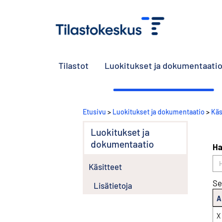
Tilastot
Luokitukset ja dokumentaati
Etusivu
>
Luokitukset ja dokumentaatio
>
Käs
Luokitukset ja
dokumentaatio
Ha
Käsitteet
Se
Lisätietoja
A
X