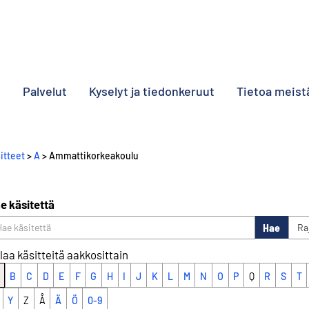
o
Palvelut
Kyselyt ja tiedonkeruut
Tietoa meist
itteet
>
A
> Ammattikorkeakoulu
e käsitettä
Hae
Ra
laa käsitteitä aakkosittain
B
C
D
E
F
G
H
I
J
K
L
M
N
O
P
Q
R
S
T
Y
Z
Å
Ä
Ö
0-9