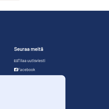
Seuraa meitä
Tilaa uutisviesti
Facebook
LinkedIn
YouTube
Instagram