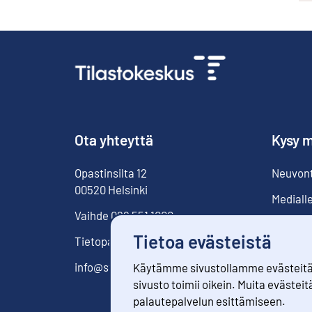
Ota yhteyttä
Kysy m
Opastinsilta
12
Neuvonta
00520
Helsinki
Mediall
Vaihde
029 551 1000
Tietoa evästeistä
Tietopalvelu
029 551 2220
info@stat.fi
Käytämme sivustollamme evästeitä. 
sivusto toimii oikein. Muita evästeit
palautepalvelun esittämiseen.