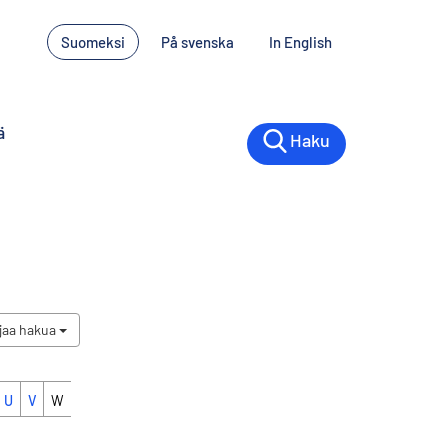
Suomeksi
På svenska
In English
ä
Haku
jaa hakua
U
V
W