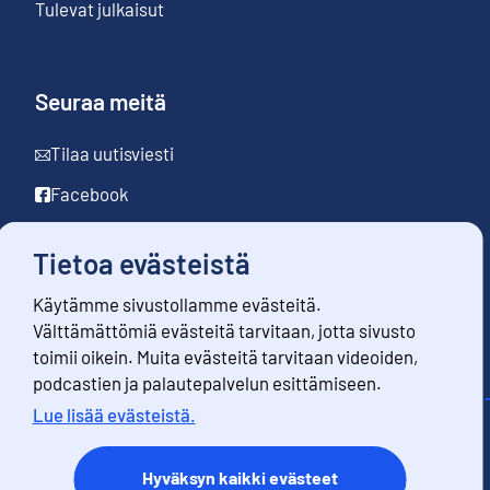
Tulevat julkaisut
Seuraa meitä
Tilaa uutisviesti
Facebook
LinkedIn
Tietoa evästeistä
YouTube
Käytämme sivustollamme evästeitä.
Instagram
Välttämättömiä evästeitä tarvitaan, jotta sivusto
toimii oikein. Muita evästeitä tarvitaan videoiden,
podcastien ja palautepalvelun esittämiseen.
Lue lisää evästeistä.
Yhteystiedot
Palaute
Hyväksyn kaikki evästeet