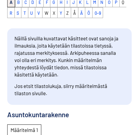
A
B
C
D
E
F
G
H
I
J
K
L
M
N
O
P
Q
R
S
T
U
V
W
X
Y
Z
Å
Ä
Ö
0-9
Näillä sivuilla kuvattavat käsitteet ovat sanoja ja
ilmauksia, joita käytetään tilastoissa tietyssä,
rajatussa merkityksessä. Arkipuheessa sanalla
voi olla eri merkitys. Kunkin määritelmän
yhteydestä löydät tiedon, missä tilastoissa
käsitettä käytetään.
Jos etsit tilastolukuja, siirry määritelmästä
tilaston sivulle.
Asuntokuntarakenne
Määritelmä 1