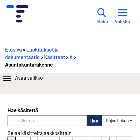
Valikko
Haku
Etusivu
>
Luokitukset ja
dokumentaatio
>
Käsitteet
>
A
>
Asuntokuntarakenne
Avaa valikko
Hae käsitettä
Hae
Rajaa hakua
Selaa käsitteitä aakkosittain