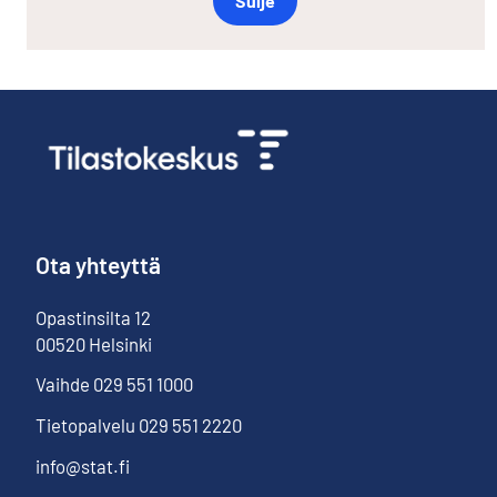
Sulje
Ota yhteyttä
Opastinsilta
12
00520
Helsinki
Vaihde
029 551 1000
Tietopalvelu
029 551 2220
info@stat.fi