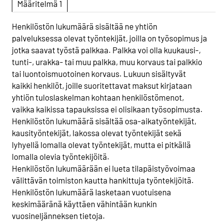
Määritelmä 1
Henkilöstön lukumäärä sisältää ne yhtiön
palveluksessa olevat työntekijät, joilla on työsopimus ja
jotka saavat työstä palkkaa. Palkka voi olla kuukausi-,
tunti-, urakka- tai muu palkka, muu korvaus tai palkkio
tai luontoismuotoinen korvaus. Lukuun sisältyvät
kaikki henkilöt, joille suoritettavat maksut kirjataan
yhtiön tuloslaskelman kohtaan henkilöstömenot,
vaikka kaikissa tapauksissa ei olisikaan työsopimusta.
Henkilöstön lukumäärä sisältää osa-aikatyöntekijät,
kausityöntekijät, lakossa olevat työntekijät sekä
lyhyellä lomalla olevat työntekijät, mutta ei pitkällä
lomalla olevia työntekijöitä.
Henkilöstön lukumäärään ei lueta tilapäistyövoimaa
välittävän toimiston kautta hankittuja työntekijöitä.
Henkilöstön lukumäärä lasketaan vuotuisena
keskimääränä käyttäen vähintään kunkin
vuosineljänneksen tietoja.