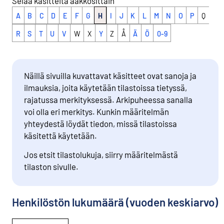
Selaa käsitteitä aakkosittain
A
B
C
D
E
F
G
H
I
J
K
L
M
N
O
P
Q
R
S
T
U
V
W
X
Y
Z
Å
Ä
Ö
0-9
Näillä sivuilla kuvattavat käsitteet ovat sanoja ja
ilmauksia, joita käytetään tilastoissa tietyssä,
rajatussa merkityksessä. Arkipuheessa sanalla
voi olla eri merkitys. Kunkin määritelmän
yhteydestä löydät tiedon, missä tilastoissa
käsitettä käytetään.
Jos etsit tilastolukuja, siirry määritelmästä
tilaston sivulle.
Henkilöstön lukumäärä (vuoden keskiarvo)