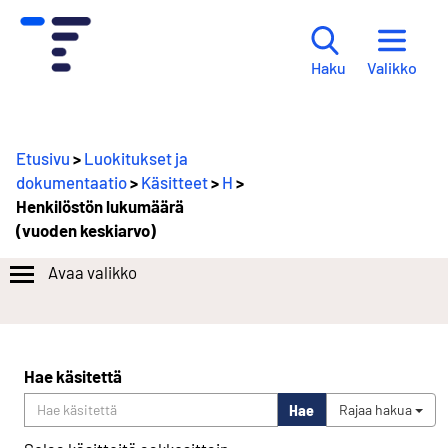
Valikko
Haku
Etusivu
>
Luokitukset ja
dokumentaatio
>
Käsitteet
>
H
>
Henkilöstön lukumäärä
(vuoden keskiarvo)
Avaa valikko
Hae käsitettä
Hae
Rajaa hakua